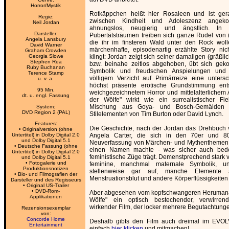
Horror/Mystik
Rotkäppchen heißt hier Rosaleen und ist ge
Regie:
zwischen Kindheit und Adoleszenz angeko
Neil Jordan
ahnungslos, neugierig und ängstlich. In i
Darsteller:
Pubertätsträumen treiben sich ganze Rudel von
Angela Lansbury
die ihr im finsteren Wald unter den Rock wolle
David Warner
märchenhafte, episodenartig erzählte Story nic
Graham Crowden
Georgia Slowe
klingt: Jordan zeigt sich seiner damaligen (gräßli
Stephen Rea
bzw. beinahe zeitlos abgehoben, übt sich geko
Ruby Buchanan
Symbolik und freudschen Anspielungen und 
Terence Stamp
völligem Verzicht auf Primärreize eine untersc
u. v. a.
höchst präsente erotische Grundstimmung ent
95 Min.
weichgezeichnetem Horror und mittelalterlichem Au
dt. u. engl. Fassung
der Wölfe" wirkt wie ein surrealistischer Fi
Mischung aus Goya- und Bosch-Gemälden 
System:
DVD Region 2 (PAL)
Stilelementen von Tim Burton oder David Lynch.
Features:
Die Geschichte, nach der Jordan das Drehbuch 
• Originalversion (ohne
Untertitel) in Dolby Digital 2.0
Angela Carter, die sich in den 70er und 8
und Dolby Digital 5.1
Neuverfassung von Märchen- und Mythenthemen a
• Deutsche Fassung (ohne
einen Namen machte - was sicher auch bede
Untertitel) in Dolby Digital 2.0
feministische Züge trägt. Demenstprechend stark ve
und Dolby Digital 5.1
• Fotogalerie und
feminine, manchmal maternale Symbolik, u
Produktionsnotizen
stellenweise gar auf, manche Elemente a
• Bio- und Filmografien der
Menstruationsblut und andere Körperflüssigkeiten 
Darsteller und des Regisseurs
• Original US-Trailer
• DVD-Rom-
Aber abgesehen vom kopfschwangeren Herumanaly
Applikationen
Wölfe" ein optisch bestechender, verwirren
wirkender Film, der locker mehrere Begutachtunge
Rezensionsexemplar
von:
Concorde Home
Deshalb gibts den Film auch dreimal im EVO
Entertainment
einfach
hier klicken
und mitmachen!