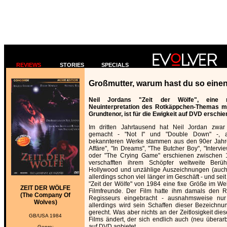
REVIEWS
STORIES
SPECIALS
Großmutter, warum hast du so eine
Neil Jordans "Zeit der Wölfe", eine mo
Neuinterpretation des Rotkäppchen-Themas m
Grundtenor, ist für die Ewigkeit auf DVD erschie
Im dritten Jahrtausend hat Neil Jordan zwar
gemacht - "Not I" und "Double Down" -, a
bekannteren Werke stammen aus den 90er Jahr
Affäre", "In Dreams", "The Butcher Boy", "Interv
oder "The Crying Game" erschienen zwischen
verschafften ihrem Schöpfer weltweite Berü
Hollywood und unzählige Auszeichnungen (auch 
allerdings schon viel länger im Geschäft - und sei
"Zeit der Wölfe" von 1984 eine fixe Größe im Welt
ZEIT DER WÖLFE
Filmfreunde. Der Film hatte ihm damals den Ru
(The Company Of
Regisseurs eingebracht - ausnahmsweise nur 
Wolves)
allerdings wird sein Schaffen dieser Bezeichnu
gerecht. Was aber nichts an der Zeitlosigkeit di
GB/USA 1984
Films ändert, der sich endlich auch (neu überarb
auf DVD anbietet.
Genre: