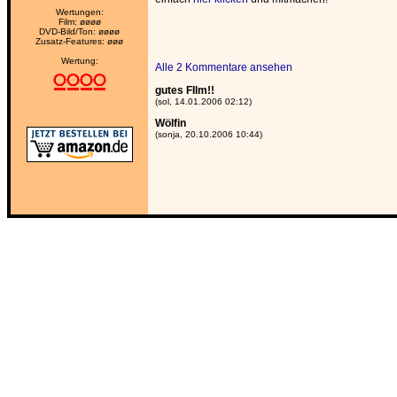
Wertungen:
Film: øøøø
DVD-Bild/Ton: øøøø
Zusatz-Features: øøø
Wertung:
Alle 2 Kommentare ansehen
gutes FIlm!!
(sol, 14.01.2006 02:12)
Wölfin
(sonja, 20.10.2006 10:44)