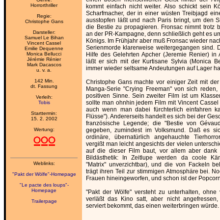
Horrorthriller
kommt einfach nicht weiter. Also schickt sein Kö
Scharfmacher, der in einer wüsten Treibjagd eine
Regie:
ausstopfen läßt und nach Paris bringt, um den 
Christophe Gans
die Bestie zu propagieren. Fronsac nimmt trotz 
Darsteller:
an der PR-Kampagne, denn schließlich geht es um 
Samuel Le Bihan
Königs. Im Frühjahr aber muß Fronsac wieder nac
Vincent Cassel
Serienmorde klarerweise weitergegangen sind. 
Emilie Dequenne
Monica Bellucci
Hilfe des Gelehrten Apcher (Jeremie Renier) i
Jérémie Rénier
läßt er sich mit der Kurtisane Sylvia (Monica Be
Mark Dacascos
immer wieder seltsame Andeutungen auf Lager hat
u. v. a.
142 Min.
Christophe Gans machte vor einiger Zeit mit der
dt. Fassung
Manga-Serie "Crying Freeman" von sich reden, 
positiven Sinne. Sein zweiter Film ist um Klass
Verleih:
sollte man ohnhin jedem Film mit Vincent Casse
Tobis
auch wenn man dabei fürchterlich einfahren k
Starttermin:
Flüsse"). Andererseits handelt es sich bei der Ges
15. 2. 2002
französische Legende; die "Bestie von Gévaud
Wertung:
gegeben, zumindest im Volksmund. Daß es sic
ordinäre, übernatürlich angehauchte Tierhorro
vergißt man leicht angesichts der vielen untersch
auf die dieser Film baut, vor allem aber dank
Bildästhetik: In Zeitlupe werden da coole Käm
Weblinks:
"Matrix" unverzichtbar), und die von Fackeln be
trägt ihren Teil zur stimmigen Atmosphäre bei. N
"Pakt der Wölfe"-Homepage
Frauen hineingeworfen, und schon ist der Popcorn
"Le pacte des loups"-
Homepage
"Pakt der Wölfe" versteht zu unterhalten, ohne
verläßt das Kino satt, aber nicht angefressen
Trailerpage
serviert bekommt, das einen weiterbringen würde.