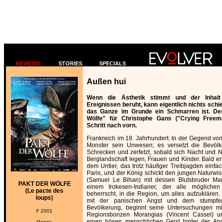
REVIEWS
STORIES
SPECIALS
Außen hui
Wenn die Ästhetik stimmt und der Inhalt 
Ereignissen beruht, kann eigentlich nichts sch
das Ganze im Grunde ein Schmarren ist. Des
Wölfe" für Christophe Gans ("Crying Freema
Schritt nach vorn.
Frankreich im 18. Jahrhundert. In der Gegend von
Monster sein Unwesen; es versetzt die Bevöl
Schrecken und zerfetzt, sobald sich Nacht und 
Berglandschaft legen, Frauen und Kinder. Bald er
dem Untier, das trotz häufiger Treibjagden einfach
Paris, und der König schickt den jungen Naturwis
(Samuel Le Bihan) mit dessen Blutsbruder Ma
PAKT DER WÖLFE
einem Irokesen-Indianer, der alle möglichen
(Le pacte des
beherrscht, in die Region, um alles aufzuklären. 
loups)
mit der panischen Angst und dem stumpfe
Bevölkerung, beginnt seine Untersuchungen mi
F 2001
Regionsbonzen Morangias (Vincent Cassel) un
einen bösen menschlichen Geist hinter der Ang
Genre: