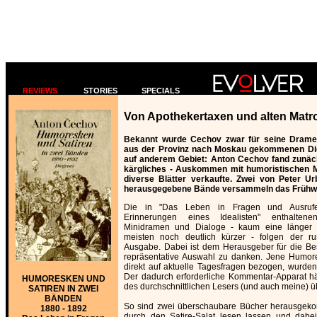
REVIEWS
STORIES
SPECIALS
Von Apothekertaxen und alten Matr
Bekannt wurde Cechov zwar für seine Drame
aus der Provinz nach Moskau gekommenen Dic
auf anderem Gebiet: Anton Cechov fand zunäc
kärgliches - Auskommen mit humoristischen Mi
diverse Blätter verkaufte. Zwei von Peter U
herausgegebene Bände versammeln das Frühw
Die in "Das Leben in Fragen und Ausruf
Erinnerungen eines Idealisten" enthaltene
Minidramen und Dialoge - kaum eine länger a
meisten noch deutlich kürzer - folgen der r
Ausgabe. Dabei ist dem Herausgeber für die Be
repräsentative Auswahl zu danken. Jene Humore
direkt auf aktuelle Tagesfragen bezogen, wurde
Der dadurch erforderliche Kommentar-Apparat h
HUMORESKEN UND
des durchschnittlichen Lesers (und auch meine) üb
SATIREN IN ZWEI
BÄNDEN
So sind zwei überschaubare Bücher herausgeko
1880 - 1892
durch den Satire-Salat lesen lassen und dabe