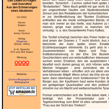
Das Leben in Fragen
bereiten. Sicherlich - Cechov selbst hielt später 
und Ausrufen/
"Brotarbeiten". "Mein Buch gefällt mir gar nicht. 
Aus den Erinnerungen
ein ungeordneter Haufen von Studentenarbeit
eines Idealisten
Zensur und den Redakteuren der humoristischen Ze
er zur Veröffentlichung der "Bunten Erzählun
CH 2001
enthielten wie die heute vorliegenden Bände, 
Genre:
man sich immer an das hielte, was Autoren zu
Satiren
meinen, ginge man jedoch so manches loh
verlustig - u. a. des Gesamtwerks Franz Kafkas.
Autor:
Anton Cechov
Die Tonfall schwingt zwischen den Polen heiter u
Verlag:
sind jenen der Dramen z. T. recht ähnlich. Aus
Diogenes
fabrizierte der Autor später einen Einak
(Zürich, 2001)
Erzählerpassagen eliminierte. Es geht also in
in dt. Sprache
Zusammenleben von Mann und Frau
370 und 254 Seiten
Institutionalisierung in der Ehe. Die Bezi
Wertung:
Geschlechtern wird von wirtschaftlichen Interessen
suchen einen Ernährer, den sie ausplündern
Idealfall noch dumm genug ist, sich Hörner aufs
Männer hingegen - jene zumindest, die nic
Verhältnissen leben - erhoffen sich vor allem eine
Weblinks:
eine lohnende Mitgift. Wenn schon die Ehe ein ein
kann dann überhaupt noch funktionieren? Die 
Cechov-Biographie und
Bürger aus, der Kaufmann haut seine Kunden übe
Bibliographie
ein geldgieriger Quacksalber und den politisc
ohnehin nur um Macht und weltanschauliche Tyra
Formal unterscheiden sich die Texte dabei stark, 
beiträgt: Von der Prosaminiatur zum K
Tagebucheintrag zum Brief ist alles versammelt -
"Frau aus der Sicht des Trinkers":