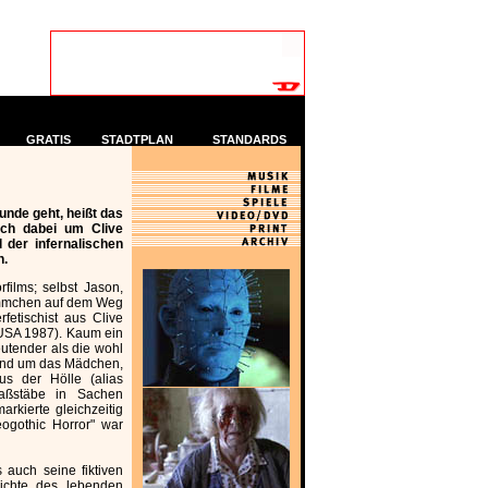
GRATIS
STADTPLAN
STANDARDS
Runde geht, heißt das
ich dabei um Clive
l der infernalischen
n.
films; selbst Jason,
ämmchen auf dem Weg
fetischist aus Clive
 (USA 1987). Kaum ein
utender als die wohl
rund um das Mädchen,
s der Hölle (alias
aßstäbe in Sachen
arkierte gleichzeitig
ogothic Horror" war
 auch seine fiktiven
ichte des lebenden