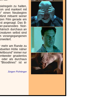
ielregeln zu halten,
ion und markiert mit
rno" einen Neubeginn
fürst mitsamt seiner
nzen Film gerade ein
ist angesagt. Das B-
er-paranoides Noir-
härisch durchaus an
Kreaturen selbst sind
den vorangegangenen
rweitert.
nur mehr am Rande zu
iduellen Hölle näher
 "Hellbound" immer nur
 entweder gnadenlos
 oder als durchaus
"Bloodlines" ist er
Jürgen Fichtinger