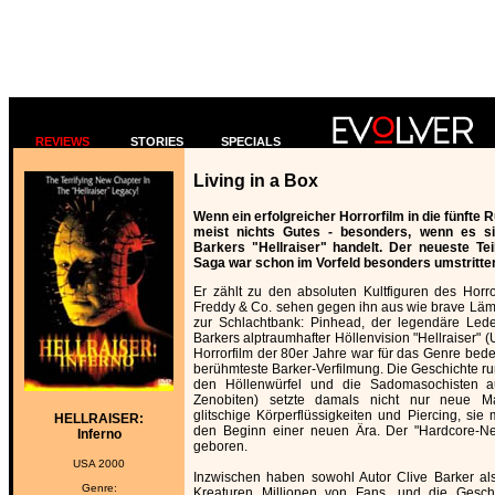
REVIEWS
STORIES
SPECIALS
Living in a Box
Wenn ein erfolgreicher Horrorfilm in die fünfte 
meist nichts Gutes - besonders, wenn es s
Barkers "Hellraiser" handelt. Der neueste Tei
Saga war schon im Vorfeld besonders umstritte
Er zählt zu den absoluten Kultfiguren des Horror
Freddy & Co. sehen gegen ihn aus wie brave L
zur Schlachtbank: Pinhead, der legendäre Leder
Barkers alptraumhafter Höllenvision "Hellraiser"
Horrorfilm der 80er Jahre war für das Genre bede
berühmteste Barker-Verfilmung. Die Geschichte 
den Höllenwürfel und die Sadomasochisten au
Zenobiten) setzte damals nicht nur neue M
glitschige Körperflüssigkeiten und Piercing, sie m
HELLRAISER:
den Beginn einer neuen Ära. Der "Hardcore-Ne
Inferno
geboren.
USA 2000
Inzwischen haben sowohl Autor Clive Barker als
Genre:
Kreaturen Millionen von Fans, und die Gesch