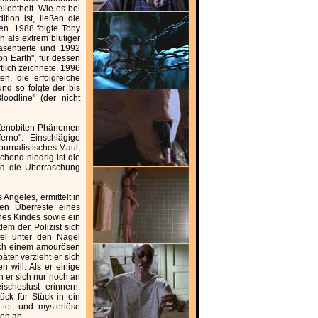
liebtheit. Wie es bei
ition ist, ließen die
en. 1988 folgte Tony
h als extrem blutiger
äsentierte und 1992
 on Earth", für dessen
tlich zeichnete. 1996
n, die erfolgreiche
nd so folgte der bis
loodline" (der nicht
 Zenobiten-Phänomen
ferno". Einschlägige
journalistisches Maul,
hend niedrig ist die
nd die Überraschung
Angeles, ermittelt in
len Überreste eines
nes Kindes sowie ein
em der Polizist sich
el unter den Nagel
sich einem amourösen
äter verzieht er sich
 will. Als er einige
 er sich nur noch an
scheslust erinnern.
ück für Stück in ein
 tot, und mysteriöse
nen ab.