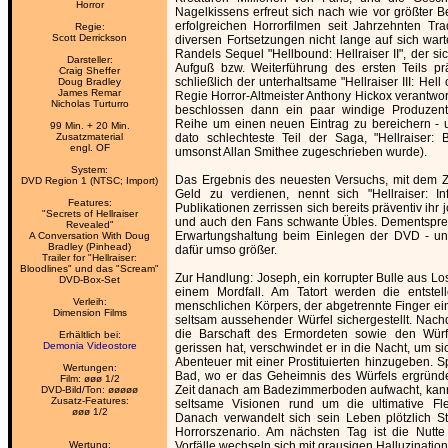
Horror
Nagelkissens erfreut sich nach wie vor größter Be
erfolgreichen Horrorfilmen seit Jahrzehnten Trad
Regie:
Scott Derrickson
diversen Fortsetzungen nicht lange auf sich wart
Randels Sequel "Hellbound: Hellraiser II", der sic
Darsteller:
Aufguß bzw. Weiterführung des ersten Teils pr
Craig Sheffer
schließlich der unterhaltsame "Hellraiser III: Hell
Doug Bradley
James Remar
Regie Horror-Altmeister Anthony Hickox verantwor
Nicholas Turturro
beschlossen dann ein paar windige Produzente
Reihe um einen neuen Eintrag zu bereichern - u
99 Min. + 20 Min.
Zusatzmaterial
dato schlechteste Teil der Saga, "Hellraiser: B
engl. OF
umsonst Allan Smithee zugeschrieben wurde).
System:
Das Ergebnis des neuesten Versuchs, mit dem
DVD Region 1 (NTSC; Import)
Geld zu verdienen, nennt sich "Hellraiser: In
Features:
Publikationen zerrissen sich bereits präventiv ihr 
"Secrets of Hellraiser
und auch den Fans schwante Übles. Dementsprec
Revealed"
Erwartungshaltung beim Einlegen der DVD - u
A Conversation With Doug
Bradley (Pinhead)
dafür umso größer.
Trailer for "Hellraiser:
Bloodlines" und das "Scream"
Zur Handlung: Joseph, ein korrupter Bulle aus Los 
DVD-Box-Set
einem Mordfall. Am Tatort werden die entstel
Verleih:
menschlichen Körpers, der abgetrennte Finger ei
Dimension Films
seltsam aussehender Würfel sichergestellt. Nachd
die Barschaft des Ermordeten sowie den Würf
Erhältlich bei:
Demonia Videostore
gerissen hat, verschwindet er in die Nacht, um 
Abenteuer mit einer Prostituierten hinzugeben. Sp
Wertungen:
Bad, wo er das Geheimnis des Würfels ergründen
Film: øøø 1/2
Zeit danach am Badezimmerboden aufwacht, kann
DVD-Bild/Ton: øøøøø
Zusatz-Features:
seltsame Visionen rund um die ultimative Flei
øøø 1/2
Danach verwandelt sich sein Leben plötzlich St
Horrorszenario. Am nächsten Tag ist die Nutte
Wertung:
Vorfälle wechseln sich mit grausigen Halluzinatio