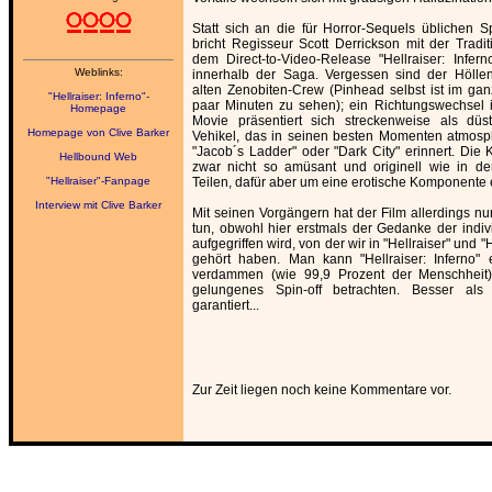
Statt sich an die für Horror-Sequels üblichen Sp
bricht Regisseur Scott Derrickson mit der Tradit
dem Direct-to-Video-Release "Hellraiser: Infe
Weblinks:
innerhalb der Saga. Vergessen sind der Höllen
alten Zenobiten-Crew (Pinhead selbst ist im ga
"Hellraiser: Inferno"-
paar Minuten zu sehen); ein Richtungswechsel 
Homepage
Movie präsentiert sich streckenweise als düst
Homepage von Clive Barker
Vehikel, das in seinen besten Momenten atmosp
"Jacob´s Ladder" oder "Dark City" erinnert. Die 
Hellbound Web
zwar nicht so amüsant und originell wie in 
"Hellraiser"-Fanpage
Teilen, dafür aber um eine erotische Komponente e
Interview mit Clive Barker
Mit seinen Vorgängern hat der Film allerdings 
tun, obwohl hier erstmals der Gedanke der indiv
aufgegriffen wird, von der wir in "Hellraiser" und
gehört haben. Man kann "Hellraiser: Inferno"
verdammen (wie 99,9 Prozent der Menschheit)
gelungenes Spin-off betrachten. Besser als 
garantiert...
Zur Zeit liegen noch keine Kommentare vor.