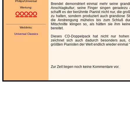
Philips/Universal
Brendel demonstriert einmal mehr seine grandi
Wertung:
Anschlagkultur; seine Finger singen geradezu 
schafft es der berühmte Pianist nicht nur, die g
zu halten, sondern produziert auch grandiose S
die Anstrengung mühelos bis zum Schluß dur
Mitschnitte klingen so, als hätten sie ihm keine
Weblinks:
bereitet.
Universal Classics
Dieses CD-Doppelpack hat nicht nur hohen 
zeichnet sich auch dadurch besonders aus,
größten Pianisten der Welt endlich wieder einmal "l
Zur Zeit liegen noch keine Kommentare vor.