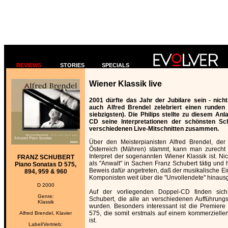
REVIEWS
STORIES
SPECIALS
Wiener Klassik live
2001 dürfte das Jahr der Jubilare sein - nich
auch Alfred Brendel zelebriert einen runden
siebzigsten). Die Philips stellte zu diesem Anl
CD seine Interpretationen der schönsten Sc
verschiedenen Live-Mitschnitten zusammen.
Über den Meisterpianisten Alfred Brendel, der
Österreich (Mähren) stammt, kann man zurech
Interpret der sogenannten Wiener Klassik ist. Nich
FRANZ SCHUBERT
als "Anwalt" in Sachen Franz Schubert tätig und 
Piano Sonatas D 575,
Beweis dafür angetreten, daß der musikalische Ei
894, 959 & 960
Komponisten weit über die "Unvollendete" hinaus
D 2000
Auf der vorliegenden Doppel-CD finden sic
Genre:
Schubert, die alle an verschiedenen Aufführungs
Klassik
wurden. Besonders interessant ist die Premier
575, die somit erstmals auf einem kommerzielle
Alfred Brendel, Klavier
ist.
Label/Vertrieb: