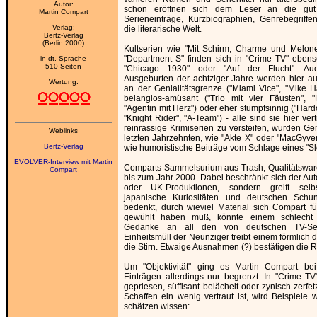
Autor:
schon eröffnen sich dem Leser an die gut 
Martin Compart
Serieneinträge, Kurzbiographien, Genrebegriff
Verlag:
die literarische Welt.
Bertz-Verlag
(Berlin 2000)
Kultserien wie "Mit Schirm, Charme und Melone"
"Department S" finden sich in "Crime TV" ebens
in dt. Sprache
510 Seiten
"Chicago 1930" oder "Auf der Flucht". Auc
Ausgeburten der achtziger Jahre werden hier au
Wertung:
an der Genialitätsgrenze ("Miami Vice", "Mike
belanglos-amüsant ("Trio mit vier Fäusten", "
"Agentin mit Herz") oder eher stumpfsinnig ("Har
"Knight Rider", "A-Team") - alle sind sie hier ver
reinrassige Krimiserien zu versteifen, wurden G
Weblinks
letzten Jahrzehnten, wie "Akte X" oder "MacGyver
Bertz-Verlag
wie humoristische Beiträge vom Schlage eines "
EVOLVER-Interview mit Martin
Comparts Sammelsurium aus Trash, Qualitätsware
Compart
bis zum Jahr 2000. Dabei beschränkt sich der Aut
oder UK-Produktionen, sondern greift selbs
japanische Kuriositäten und deutschen Sch
bedenkt, durch wieviel Material sich Compart fü
gewühlt haben muß, könnte einem schlecht 
Gedanke an all den von deutschen TV-Sen
Einheitsmüll der Neunziger treibt einem förmlich
die Stirn. Etwaige Ausnahmen (?) bestätigen die R
Um "Objektivität" ging es Martin Compart be
Einträgen allerdings nur begrenzt. In "Crime 
gepriesen, süffisant belächelt oder zynisch zerfe
Schaffen ein wenig vertraut ist, wird Beispiele 
schätzen wissen: