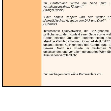
"In Deutschland wurde die Serie zum Da
verhaltensgestörten Kindern."
("Knight Rider")
"Eher ähneln Tappert und sein feister Kok
kleinstädtischen Ausgabe von Dick und Doof."
("Derrick")
Interessante Querverweise, die Bezugnahme 
zeitlichen/sozialen Kontext einer Serie sowie vie
Rande machen aus dem ohnehin schon gel
absolute Pflichtanschaffung. Compart stellt mit "C
umfangreiches Sachkenntnis des Genres (und da
Beweis. Noch nie wurde im deutschen S
umfassendes und vor allem gelungenes Werk übe
Krimiserien veröffentlicht.
Zur Zeit liegen noch keine Kommentare vor.