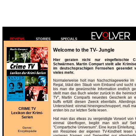
REVIEWS
STORIES
SPECIALS
Welcome to the TV- Jungle
Hier geraten nicht nur eingefleischte C
Schwärmen. Martin Compart stellt alle Krimise
im deutschsprachigen Fernsehen gesendet 
vieles mehr.
Normalerweise holt man Nachschlagewerke im 
Regal, bläst den Staub vom Einband und sucht 
bis man die gewünschte Information endlich g
stellt man das Buch wieder zurück in die heimisc
TV", Martin Comparts neuestes Geschenk an ei
buffs erfüllt diesen Zweck ebenfalls. Allerdin
Unterschied: einmal hineingeschnuppert, muß ma
CRIME TV
ersten bis zur letzten Seite lesen.
Lexikon der Krimi-
Serien
Hat man das etwas zu vergeistigte Vorwort von H
einmal überflogen, begibt man sich auf Seit
"Compartsche Universum". Eine kurze Einleitung, d
Genre:
Enzyklopädie
ein Resümee der eigenen TV-Kindheit lesen w
variieren Namen und Serientitel nur altersbed