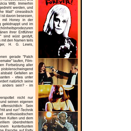
icia Witt). Immerhin
 gedreht werden, und
he Mall" cineastisch
l ist davon besessen,
 - mit Honey in der
g gekidnappt und im
önheitsprodezuren
änen ihrer Entführer
 sind wüst gestylt,
os mit den Namen teils
nger, H. G. Lewis,
denen gerade "Patch
Remake" laufen, Film-
en Fortsetzung aller
 pistolenschwingend
 alsbald Gefallen an
santen - etwa unter
dert natürlich seine
es anders sein? - im
rspottet nicht nur
 und seinen eigenen
offensichtlich: Sein
Hit and run"-Technik
 enthusiastischen
ichen Kulten und dem
rillem überdrehtem
inem kunterbunten
ne Parodie auf Patty