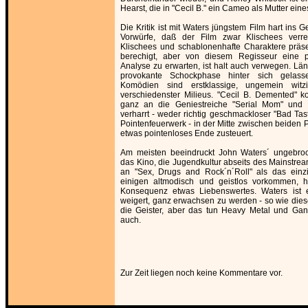
Hearst, die in "Cecil B." ein Cameo als Mutter eines
Die Kritik ist mit Waters jüngstem Film hart ins 
Vorwürfe, daß der Film zwar Klischees verre
Klischees und schablonenhafte Charaktere präsen
berechigt, aber von diesem Regisseur eine p
Analyse zu erwarten, ist halt auch verwegen. Län
provokante Schockphase hinter sich gelass
Komödien sind erstklassige, ungemein witz
verschiedenster Milieus. "Cecil B. Demented" k
ganz an die Geniestreiche "Serial Mom" und 
verharrt - weder richtig geschmackloser "Bad Tas
Pointenfeuerwerk - in der Mitte zwischen beiden 
etwas pointenloses Ende zusteuert.
Am meisten beeindruckt John Waters´ ungebro
das Kino, die Jugendkultur abseits des Mainstr
an "Sex, Drugs and Rock´n´Roll" als das ein
einigen altmodisch und geistlos vorkommen, h
Konsequenz etwas Liebenswertes. Waters ist 
weigert, ganz erwachsen zu werden - so wie diese
die Geister, aber das tun Heavy Metal und Gan
auch.
Zur Zeit liegen noch keine Kommentare vor.