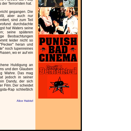
 der Terroristen hat.
Gericht gegangen. Die
ißt, aber auch nur
tiert, sind zum Teil
rofund durchdachte
gst hat Waters seine
en; seine späteren
ige Beobachtungen
ommt leider nicht so
"Pecker" heran und
te" noch lupenreines
Phasen, wo er auf ein
chene Huldigung an
eams und den Glauben
zig Wahre. Das mag
at jedoch in seiner
ein Dandy, der sich
r Film. Der scheidet
gsta-Rap schließlich
Alice Habitzl