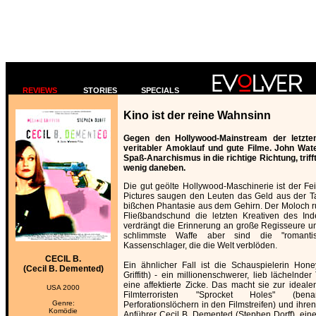
REVIEWS
STORIES
SPECIALS
Kino ist der reine Wahnsinn
Gegen den Hollywood-Mainstream der letzte
veritabler Amoklauf und gute Filme. John Wate
Spaß-Anarchismus in die richtige Richtung, trif
wenig daneben.
Die gut geölte Hollywood-Maschinerie ist der Fe
Pictures saugen den Leuten das Geld aus der T
bißchen Phantasie aus dem Gehirn. Der Moloch rui
Fließbandschund die letzten Kreativen des In
verdrängt die Erinnerung an große Regisseure u
schlimmste Waffe aber sind die "romant
Kassenschlager, die die Welt verblöden.
CECIL B.
Ein ähnlicher Fall ist die Schauspielerin Hon
(Cecil B. Demented)
Griffith) - ein millionenschwerer, lieb lächelnder
eine affektierte Zicke. Das macht sie zur ideale
USA 2000
Filmterroristen "Sprocket Holes" (b
Genre:
Perforationslöchern in den Filmstreifen) und ihre
Komödie
Anführer Cecil B. Demented (Stephen Dorff), eine