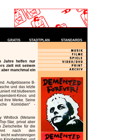
GRATIS
STADTPLAN
STANDARDS
n Jahre helfen nur
rs zielt mit seinem
ft aber manchmal ein
ind. Aufgeblasene B-
asche und das letzte
niert mit blutleerem
dependent-Kinos und
nd ihre Werke. Seine
ische Komödien" -
ey Whitlock (Melanie
 Top-Star, privat aber
n Zielscheibe für die
enannt nach den
n leicht wahnsinnigen
n Kinobetreiber, und