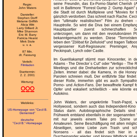
seine Freundin, das Ex-Porno-Starlet Cherish (Al
Regie:
soll in Baltimore "Forrest Gump 2: Gump Again"
John Waters
die Stadt ist durch Multiplexe und "Movies for t
Darsteller:
gänzlich verdorben. Das schreit nach Rache. Ceci
Stephen Dorff
den "ultimativ realistischen" Film zu drehen
Melanie Griffith
Alicia Witt
Hauptrolle. So wird die Diva bei einem Empfan
Larry Gilliard Jr.
Hauptquartier zuerst schmerzhaften Sch
Mike Shannon
unterzogen, um dann mit den revolutionären Pl
Eric M. Barry
bekanntgemacht zu werden. Diese "Terroristen"
Patricia Hearst
Mink Stole
leben den "Zölibat für Zelluloid" und tragen Tatto
u. v. a.
vergessener Kult-Regisseure: Preminger, A
Peckinpah, Lynch oder Castle.
87 Min.
dt. Fassung
Im Guerillakampf stürmt man Kinocenter, in 
Verleih:
Adams - The Director´s Cut" oder "Vertigo - The 
Filmladen
Meetings und die Dreharbeiten zur schrecklichst
Starttermin:
Zeiten. Immer dabei: die Kamera, in die Honey
2. 2. 2001
Parolen schreien muß. Der entführte Star findet
dieser Rolle, immerhin gibt es auch Sympathi
Wertung:
Porno- und Action-Fans. Der bewaffnete Kampf for
Opfer und eskaliert schließlich - wie könnte 
Autokino.
John Waters, der ungekrönte Trash-Papst, ve
Weblinks:
Hollywood, sondern auch das Independent-Kino
US-Homepage von "Cecil B.
Status darin. Autobiographische Details sind 
Demented"
Frühwerk entstand ebenfalls in der sogenannten "
mit nur jeweils einem Take pro Szene und
deutsche
"Cecil B."-Homepage
Amateuren. Seine Beschäftigung mit allen mögl
Abseitigen, seine Liebe zum Trash und sch
Nonsens - all das findet sich hier in e
Durcheinander wieder, und Honey Whitlock ist ei