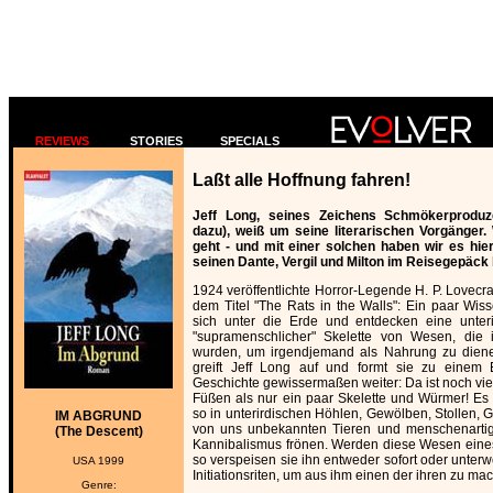
REVIEWS
STORIES
SPECIALS
Laßt alle Hoffnung fahren!
Jeff Long, seines Zeichens Schmökerproduz
dazu), weiß um seine literarischen Vorgänger.
geht - und mit einer solchen haben wir es hier 
seinen Dante, Vergil und Milton im Reisegepäck
1924 veröffentlichte Horror-Legende H. P. Lovecra
dem Titel "The Rats in the Walls": Ein paar Wis
sich unter die Erde und entdecken eine unteri
"supramenschlicher" Skelette von Wesen, die 
wurden, um irgendjemand als Nahrung zu dien
greift Jeff Long auf und formt sie zu einem 
Geschichte gewissermaßen weiter: Da ist noch vie
Füßen als nur ein paar Skelette und Würmer! Es 
so in unterirdischen Höhlen, Gewölben, Stollen
IM ABGRUND
von uns unbekannten Tieren und menschenarti
(The Descent)
Kannibalismus frönen. Werden diese Wesen eine
so verspeisen sie ihn entweder sofort oder unter
USA 1999
Initiationsriten, um aus ihm einen der ihren zu ma
Genre: