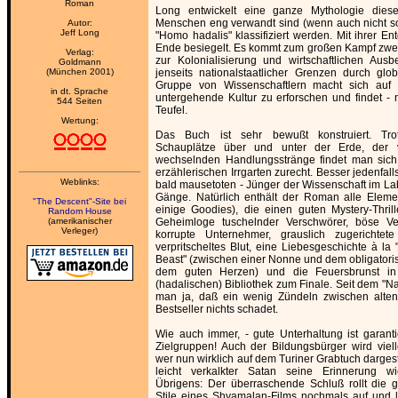
Roman
Long entwickelt eine ganze Mythologie die
Menschen eng verwandt sind (wenn auch nicht so
Autor:
Jeff Long
"Homo hadalis" klassifiziert werden. Mit ihrer En
Ende besiegelt. Es kommt zum großen Kampf zweie
Verlag:
zur Kolonialisierung und wirtschaftlichen Aus
Goldmann
(München 2001)
jenseits nationalstaatlicher Grenzen durch gl
Gruppe von Wissenschaftlern macht sich au
in dt. Sprache
untergehende Kultur zu erforschen und findet -
544 Seiten
Teufel.
Wertung:
Das Buch ist sehr bewußt konstruiert. Tro
Schauplätze über und unter der Erde, der 
wechselnden Handlungsstränge findet man sic
erzählerischen Irrgarten zurecht. Besser jedenfall
Weblinks:
bald mausetoten - Jünger der Wissenschaft im Lab
Gänge. Natürlich enthält der Roman alle Elem
"The Descent"-Site bei
einige Goodies), die einen guten Mystery-Thri
Random House
(amerikanischer
Geheimloge tuschelnder Verschwörer, böse Ve
Verleger)
korrupte Unternehmer, grauslich zugerichtet
verpritscheltes Blut, eine Liebesgeschichte à la
Beast" (zwischen einer Nonne und dem obligator
dem guten Herzen) und die Feuersbrunst in 
(hadalischen) Bibliothek zum Finale. Seit dem "
man ja, daß ein wenig Zündeln zwischen alten
Bestseller nichts schadet.
Wie auch immer, - gute Unterhaltung ist garantie
Zielgruppen! Auch der Bildungsbürger wird viell
wer nun wirklich auf dem Turiner Grabtuch dargeste
leicht verkalkter Satan seine Erinnerung w
Übrigens: Der überraschende Schluß rollt die 
Stile eines Shyamalan-Films nochmals auf und läß