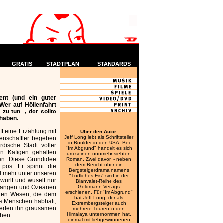
GRATIS
STADTPLAN
STANDARDS
ent (und ein guter
 Wer auf Höllenfahrt
zu tun -, der sollte
 haben.
ft eine Erzählung mit
Über den Autor:
Jeff Long lebt als Schriftsteller
senschaftler begeben
in Boulder in den USA. Bei
rdische Stadt voller
"Im Abgrund" handelt es sich
in Käfigen gehalten
um seinen nunmehr siebten
en. Diese Grundidee
Roman. Zwei davon - neben
dem Bericht über ein
Epos. Er spinnt die
Bergsteigerdrama namens
l mehr unter unseren
"Tödliches Eis" sind in der
wurlt und wuselt nur
Blanvalet-Reihe des
, Gängen und Ozeanen
Goldmann-Verlags
erschienen. Für "Im Abgrund"
gen Wesen, die dem
hat Jeff Long, der als
s Menschen habhaft,
Extrembergsteiger auch
werfen ihn grausamen
mehrere Touren in den
Himalaya unternommen hat,
chen.
einmal mit liebgewonnenen