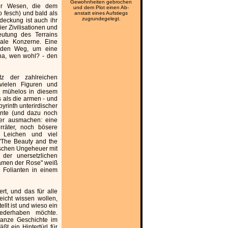
Gewohnheiten gebrochen
ser Wesen, die dem
und dem Plot einen Ab-
 fesch) und bald als
anstatt eines Aufstiegs
zugrundegelegt.
tdeckung ist auch ihr
r Zivilisationen und
beutung des Terrains
obale Konzerne. Eine
f den Weg, um eine
 na, wen wohl? - den
tz der zahlreichen
vielen Figuren und
h mühelos in diesem
s als die armen - und
yrinth unterirdischer
ente (und dazu noch
ller ausmachen: eine
rräter, noch bösere
e Leichen und viel
 "The Beauty and the
ischen Ungeheuer mit
der unersetzlichen
Namen der Rose" weiß
 Folianten in einem
rt, und das für alle
eicht wissen wollen,
llt ist und wieso ein
iederhaben möchte.
ganze Geschichte im
t ein Hintertürl für