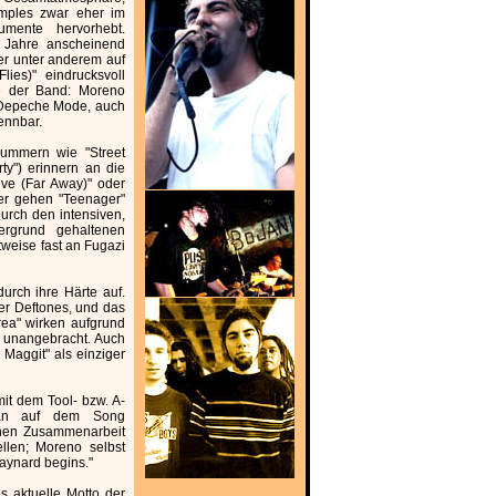
amples zwar eher im
umente hervorhebt.
 Jahre anscheinend
 er unter anderem auf
ies)" eindrucksvoll
se der Band: Moreno
 Depeche Mode, auch
ennbar.
Nummern wie "Street
ty") erinnern an die
ive (Far Away)" oder
ter gehen "Teenager"
Durch den intensiven,
ergrund gehaltenen
tweise fast an Fugazi
urch ihre Härte auf.
der Deftones, und das
rea" wirken aufgrund
t unangebracht. Auch
 Maggit" als einziger
mit dem Tool- bzw. A-
enan auf dem Song
chen Zusammenarbeit
llen; Moreno selbst
Maynard begins."
s aktuelle Motto der