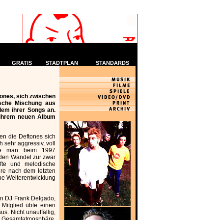
GRATIS
STADTPLAN
STANDARDS
ones, sich zwischen
ische Mischung aus
edem ihrer Songs an.
 ihrem neuen Album
en die Deftones sich
 sehr aggressiv, voll
rte man beim 1997
 den Wandel zur zwar
fte und melodische
re nach dem letzten
ine Weiterentwicklung
 von DJ Frank Delgado,
 Mitglied übte einen
s. Nicht unauffällig,
r Gesamtatmosphäre,