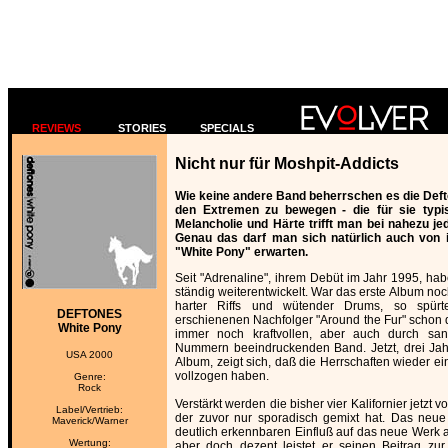
REVIEWS
STORIES
SPECIALS
Nicht nur für Moshpit-Addicts
Wie keine andere Band beherrschen es die Deft
den Extremen zu bewegen - die für sie typ
Melancholie und Härte trifft man bei nahezu j
Genau das darf man sich natürlich auch von
"White Pony" erwarten.
Seit "Adrenaline", ihrem Debüt im Jahr 1995, hab
ständig weiterentwickelt. War das erste Album noch
harter Riffs und wütender Drums, so spü
DEFTONES
erschienenen Nachfolger "Around the Fur" schon
White Pony
immer noch kraftvollen, aber auch durch san
Nummern beeindruckenden Band. Jetzt, drei Jah
USA 2000
Album, zeigt sich, daß die Herrschaften wieder e
vollzogen haben.
Genre:
Rock
Verstärkt werden die bisher vier Kalifornier jetzt
Label/Vertrieb:
der zuvor nur sporadisch gemixt hat. Das neue
Maverick/Warner
deutlich erkennbaren Einfluß auf das neue Werk au
Wertung:
aber doch dezent leistet er seinen Beitrag zu