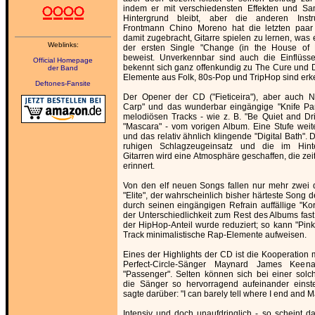
indem er mit verschiedensten Effekten und S
Hintergrund bleibt, aber die anderen Instr
Frontmann Chino Moreno hat die letzten paar
damit zugebracht, Gitarre spielen zu lernen, was
Weblinks:
der ersten Single "Change (in the House of Fl
beweist. Unverkennbar sind auch die Einflüs
Official Homepage
bekennt sich ganz offenkundig zu The Cure und
der Band
Elemente aus Folk, 80s-Pop und TripHop sind erk
Deftones-Fansite
Der Opener der CD ("Fieticeira"), aber auch 
Carp" und das wunderbar eingängige "Knife Par
melodiösen Tracks - wie z. B. "Be Quiet and Dr
"Mascara" - vom vorigen Album. Eine Stufe wei
und das relativ ähnlich klingende "Digital Bath". 
ruhigen Schlagzeugeinsatz und die im Hint
Gitarren wird eine Atmosphäre geschaffen, die zei
erinnert.
Von den elf neuen Songs fallen nur mehr zwei d
"Elite", der wahrscheinlich bisher härteste Song 
durch seinen eingängigen Refrain auffällige "Ko
der Unterschiedlichkeit zum Rest des Albums fas
der HipHop-Anteil wurde reduziert; so kann "Pink
Track minimalistische Rap-Elemente aufweisen.
Eines der Highlights der CD ist die Kooperation 
Perfect-Circle-Sänger Maynard James Ke
"Passenger". Selten können sich bei einer sol
die Sänger so hervorragend aufeinander einste
sagte darüber: "I can barely tell where I end and 
Intensiv und doch unaufdringlich - so scheint da