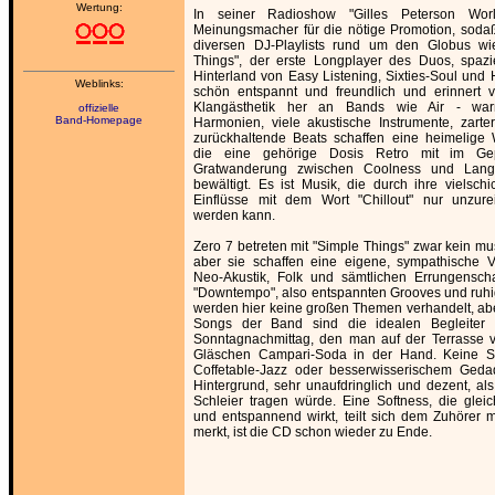
Wertung:
In seiner Radioshow "Gilles Peterson Worl
Meinungsmacher für die nötige Promotion, sodaß
diversen DJ-Playlists rund um den Globus wi
Things", der erste Longplayer des Duos, spazi
Hinterland von Easy Listening, Sixties-Soul und 
Weblinks:
schön entspannt und freundlich und erinnert
Klangästhetik her an Bands wie Air - war
offizielle
Band-Homepage
Harmonien, viele akustische Instrumente, zart
zurückhaltende Beats schaffen eine heimelige 
die eine gehörige Dosis Retro mit im G
Gratwanderung zwischen Coolness und Lange
bewältigt. Es ist Musik, die durch ihre vielsch
Einflüsse mit dem Wort "Chillout" nur unzur
werden kann.
Zero 7 betreten mit "Simple Things" zwar kein mu
aber sie schaffen eine eigene, sympathische 
Neo-Akustik, Folk und sämtlichen Errungensc
"Downtempo", also entspannten Grooves und ruh
werden hier keine großen Themen verhandelt, aber
Songs der Band sind die idealen Begleiter 
Sonntagnachmittag, den man auf der Terrasse v
Gläschen Campari-Soda in der Hand. Keine Sp
Coffetable-Jazz oder besserwisserischem Gedad
Hintergrund, sehr unaufdringlich und dezent, al
Schleier tragen würde. Eine Softness, die gle
und entspannend wirkt, teilt sich dem Zuhörer
merkt, ist die CD schon wieder zu Ende.