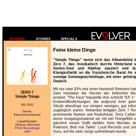
REVIEWS
STORIES
SPECIALS
Feine kleine Dinge
"Simple Things" nennt sich das Albumdebüt d
Zero 7, das musikalisch durchs Hinterland v
Sixties-Soul und HipHop spaziert und d
Klangästhetik an die französische Band Air e
sonnige Sonntagnachmittage, mit einer gehörig
Gepäck.
Mit nur zwei EPs und einer Handvoll Remixes h
ZERO 7
Sam Hardaker die Herzen der britischen Mu
Simple Things
erobert. "The Face" bejubelte ihre schlicht "EP 1"
Erstveröffentlichungen, die aufgrund ihrer ge
GB 2001
Stück) allerdings nur einigen wenigen, gut infor
zugänglich waren. Nebenbei fertigten Zero 7 Re
Genre:
prominente Namen wie Radiohead, Terry Callie
Electronica/Groove
deren Ausgangsmaterial sie mit viel Feingefühl u
Label/Vertrieb:
gänzlich neues Outfit stellten. Kein Wunder, 
Ultimate Dilemma
/
Peterson, Boß von Talkin´ Loud Records und um
PIAS Recordings
/
Guru, auf die zwei Jungs aufmerksam wurde.
edel