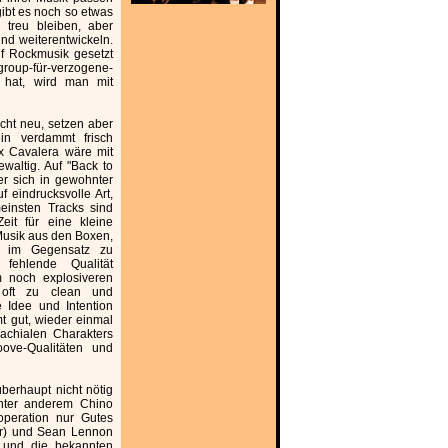
ibt es noch so etwas
 treu bleiben, aber
und weiterentwickeln.
f Rockmusik gesetzt
roup-für-verzogene-
 hat, wird man mit
icht neu, setzen aber
in verdammt frisch
x Cavalera wäre mit
waltig. Auf "Back to
er sich in gewohnter
 eindrucksvolle Art,
einsten Tracks sind
eit für eine kleine
Musik aus den Boxen,
- im Gegensatz zu
fehlende Qualität
m noch explosiveren
oft zu clean und
e Idee und Intention
t gut, wieder einmal
rachialen Charakters
oove-Qualitäten und
berhaupt nicht nötig
unter anderem Chino
peration nur Gutes
ar) und Sean Lennon
, und die bekannten