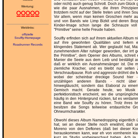
oder nicht) auch genug Schrott. Doch zum Glück g
Wertung:
wie die paar Ausnahmen, die ihren Prinzipien
trotzdem nicht auf der Stelle treten und ihren So
Vor allem, wenn man keinen Groschen mehr au
und von Bands wie Limp Bizkit und deren Boyg
Kinder-Image schon lange die Schnauze voll
Weblinks:
"Primitive" seine helle Freude haben.
offizielle
Soulfly-Homepage
Soulfly erfinden sich auf ihrem aktuellen Album n
auf ihre gewohnten Qualitäten und liefern e
Roadrunner Records
klingendes Statement ab. Wer geglaubt hat, Ma
zunehmendem Alter ruhiger geworden, der irrt ge
the Primitive", dem Opener des Albums, schreit 
Manier die Seele aus dem Leib und bestätigt auf
daß er wirklich ein Ausnahmesänger ist. Die m
ziemliche Kracher, und es bleibt nur selten Z
Verschnaufpause. Roh und aggressiv dröhnt die 
wobei der scheinbar dreckige Sound hier 
unzähligen anderen Bands - nicht über 
hinwegtäuscht, sondern das Elaborat zu eine
Gemisch macht. Gerade heute, wo Musik 
perfektionistisch erscheint, wo die ursprünglich
häufig in den Hintergrund rücken, tut es verdamm
eine Band wie Soulfly zu hören. Trotz ihres b
besitzen die Songs teilweise erstaunliche Gr
Ohrwurmcharakter.
Obwohl dieses Album Namedropping eigentlich ü
hat, sei an dieser Stelle noch erwähnt, daß 
Moreno von den Deftones (daß bei dieser Koo
herauskommen kann, war eh von vornherein kl
kurz im Studio vorbeigeschaut haben. Ach ja