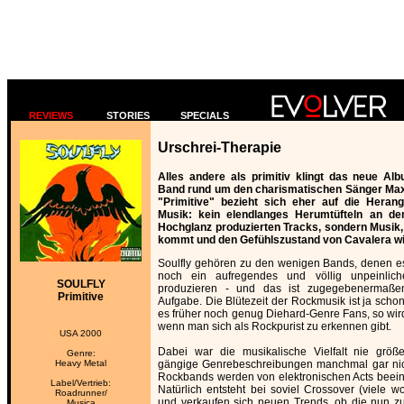
REVIEWS
STORIES
SPECIALS
Urschrei-Therapie
Alles andere als primitiv klingt das neue Alb
Band rund um den charismatischen Sänger Max 
"Primitive" bezieht sich eher auf die Heran
Musik: kein elendlanges Herumtüfteln an de
Hochglanz produzierten Tracks, sondern Musik
kommt und den Gefühlszustand von Cavalera wi
Soulfly gehören zu den wenigen Bands, denen es
noch ein aufregendes und völlig unpeinlic
SOULFLY
produzieren - und das ist zugegebenermaßen 
Primitive
Aufgabe. Die Blütezeit der Rockmusik ist ja scho
es früher noch genug Diehard-Genre Fans, so wird
wenn man sich als Rockpurist zu erkennen gibt.
USA 2000
Dabei war die musikalische Vielfalt nie größ
Genre:
Heavy Metal
gängige Genrebeschreibungen manchmal gar nic
Rockbands werden von elektronischen Acts beein
Label/Vertrieb:
Natürlich entsteht bei soviel Crossover (viele wo
Roadrunner/
und verkaufen sich neuen Trends, ob die nun z
Musica