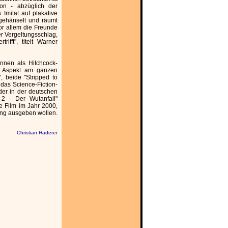
on - abzüglich der
Imitat auf plakative
 gehänselt und räumt
or allem die Freunde
er Vergeltungsschlag,
ifft", titelt Warner
nnen als Hitchcock-
e Aspekt am ganzen
, beide "Stripped to
 das Science-Fiction-
 der in der deutschen
 2 - Der Wutanfall"
te Film im Jahr 2000,
ung ausgeben wollen.
Christian Haderer