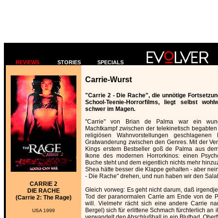
REVIEWS
STORIES
SPECIALS
Carrie-Wurst
"Carrie 2 - Die Rache", die unnötige Fortsetzun
School-Teenie-Horrorfilms, liegt selbst woh
schwer im Magen.
"Carrie" von Brian de Palma war ein wund
Machtkampf zwischen der telekinetisch begabten 
religiösen Wahnvorstellungen geschlagenen M
Gratwanderung zwischen den Genres. Mit der Ve
Kings erstem Bestseller goß de Palma aus de
Ikone des modernen Horrorkinos: einen Psycho-
Buche steht und dem eigentlich nichts mehr hinzuz
Shea hätte besser die Klappe gehalten - aber nein
- Die Rache" drehen, und nun haben wir den Salat
CARRIE 2
Gleich vorweg: Es geht nicht darum, daß irgend
DIE RACHE
Tod der paranormalen Carrie am Ende von de 
(Carrie 2: The Rage)
will. Vielmehr rächt sich eine andere Carrie 
Bergel) sich für erlittene Schmach fürchterlich an
USA 1999
verwandelt den Abschlußball in ein Blutbad. Oberfl