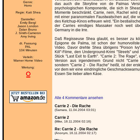
Genre:
das auch die Storyline von de Palmas Versi
Horro
psychologischen Komponente, die sich in Sheas 
Momente beschränkt. Carrie, nein, Rachel wird
Regie: Katt Shea
mit einer paranormalen Faustwatschen auf, die v
Darsteller:
des Ketchup-Kinos erfreuen wird. "Ein bestialisch
Emily Bergl
der Carries einstiges Massaker noch weit übertr
Jason London
Dylan Bruno
Germany in die Irre.
J. Smith-Cameron
Amy Irving
Daß Regisseuse Shea glaubt, es besser zu kö
Epigone de Palma, ist schon der humorvollst
dt. Fassung
PAL
Video. Davor drehte Shea übrigens "Poison Ivy"
104 Minuten
Kill"-Filme, den Underground-Krimi "Streets" und
Stück "Last Exit to Earth". "Carrie 2: The Rage",
Verleih:
Version aus irgendeinem Grund nicht "Carrie
Warner Home Video
sondern "Carrie 2 - Die Rache" heißt, ist der ers
Wertung:
vor dem wir eine eindringliche Geschmackswarn
Essen Sie lieber alten Käse.
Alle 4 Kommentare ansehen
Carrie 2 - Die Rache
(Samara, 11.04.2004 03:01)
Carrie 2
(Mike, 16.11.2004 02:16)
Re: Carrie 2 - Die Rache
(Anonym, 16.11.2004 02:17)