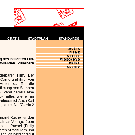
GRATIS
STADTPLAN
STANDARDS
g des beliebten Old-
lwollenden Zusehern
erbarer Film. Der
Carrie und ihrer von
utter schaffte die
rfilmung von Stephen
m Stand heraus eine
Thriller, wie er im
ufügen ist. Auch Katt
, sie mußte "Carrie 2
.
jemand Rache für den
Palmas Vorlage üben
namens Rachel (Emily
 ihren Mitschülern und
ächlich betrachtet ist