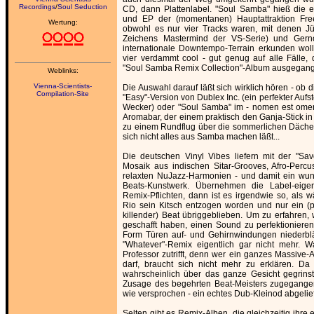
Recordings
/
Soul Seduction
CD, dann Plattenlabel. "Soul Samba" hieß die er
und EP der (momentanen) Hauptattraktion Fre
Wertung:
obwohl es nur vier Tracks waren, mit denen Jü
Zeichens Mastermind der VS-Serie) und Gern
internationale Downtempo-Terrain erkunden wol
vier verdammt cool - gut genug auf alle Fälle,
"Soul Samba Remix Collection"-Album ausgegange
Weblinks:
Vienna-Scientists-
Die Auswahl darauf läßt sich wirklich hören - ob d
Compilation-Site
"Easy"-Version von Dublex Inc. (ein perfekter Aufs
Wecker) oder "Soul Samba" im - nomen est omen
Aromabar, der einem praktisch den Ganja-Stick in
zu einem Rundflug über die sommerlichen Däche
sich nicht alles aus Samba machen läßt...
Die deutschen Vinyl Vibes liefern mit der "Savor
Mosaik aus indischen Sitar-Grooves, Afro-Percu
relaxten NuJazz-Harmonien - und damit ein wu
Beats-Kunstwerk. Übernehmen die Label-eig
Remix-Pflichten, dann ist es irgendwie so, als 
Rio sein Kitsch entzogen worden und nur ein (po
killender) Beat übriggeblieben. Um zu erfahren,
geschafft haben, einen Sound zu perfektionieren
Form Türen auf- und Gehirnwindungen niederblä
"Whatever"-Remix eigentlich gar nicht mehr.
Professor zutrifft, denn wer ein ganzes Massive-
darf, braucht sich nicht mehr zu erklären. D
wahrscheinlich über das ganze Gesicht gegrins
Zusage des begehrten Beat-Meisters zugegangen
wie versprochen - ein echtes Dub-Kleinod abgelief
Selten gibt es Remix-Alben, die gleichzeitig ihre 