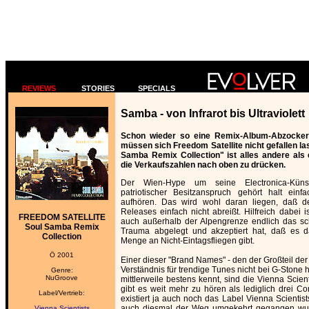
REVIEWS
STORIES
SPECIALS
Samba - von Infrarot bis Ultraviolett
Schon wieder so eine Remix-Album-Abzocker
müssen sich Freedom Satellite nicht gefallen la
Samba Remix Collection" ist alles andere als e
die Verkaufszahlen nach oben zu drücken.
Der Wien-Hype um seine Electronica-Künst
patriotischer Besitzanspruch gehört halt einf
aufhören. Das wird wohl daran liegen, daß d
Releases einfach nicht abreißt. Hilfreich dabei 
FREEDOM SATELLITE
auch außerhalb der Alpengrenze endlich das 
Soul Samba Remix
Trauma abgelegt und akzeptiert hat, daß es 
Collection
Menge an Nicht-Eintagsfliegen gibt.
Ö 2001
Einer dieser "Brand Names" - den der Großteil de
Verständnis für trendige Tunes nicht bei G-Stone 
Genre:
NuGroove
mittlerweile bestens kennt, sind die Vienna Scie
gibt es weit mehr zu hören als lediglich drei Co
Label/Vertrieb:
existiert ja auch noch das Label Vienna Scientis
auch diesmal der Weg umgekehrt gegangen wur
Vienna Scientists