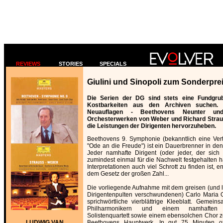
REVIEWS
STORIES
SPECIALS
Giulini und Sinopoli zum Sonderpre
Die Serien der DG sind stets eine Fundgrube
Kostbarkeiten aus den Archiven suchen.
Neuauflagen - Beethovens Neunter u
Orchesterwerken von Weber und Richard Strau
die Leistungen der Dirigenten hervorzuheben.
Beethovens 9. Symphonie (bekanntlich eine Ver
"Ode an die Freude") ist ein Dauerbrenner in den
Jeder namhafte Dirigent (oder jeder, der sich
zumindest einmal für die Nachwelt festgehalten 
Interpretationen auch viel Schrott zu finden ist, 
dem Gesetz der großen Zahl...
Die vorliegende Aufnahme mit dem greisen (und 
Dirigentenpulten verschwundenen) Carlo Maria Gi
sprichwörtliche vierblättrige Kleeblatt. Gemein
Philharmonikern und einem namhaften 
Solistenquartett sowie einem ebensolchen Chor ze
LUDWIG VAN
Beethovens Hauptwerk. In gut 75 Minuten off