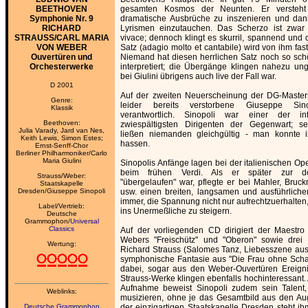
BEETHOVEN
gesamten Kosmos der Neunten. Er versteht
Symphonie Nr. 9
dramatische Ausbrüche zu inszenieren und dann
RICHARD
Lyrismen einzutauchen. Das Scherzo ist zwar n
STRAUSS/CARL MARIA
vivace; dennoch klingt es skurril, spannend und 
VON WEBER
Satz (adagio molto et cantabile) wird von ihm fast
Ouvertüren und
Niemand hat diesen herrlichen Satz noch so sch
Orchesterwerke
interpretiert; die Übergänge klingen nahezu un
bei Giulini übrigens auch live der Fall war.
D 2001
Auf der zweiten Neuerscheinung der DG-Masters
Genre:
leider bereits verstorbene Giuseppe Sino
Klassik
verantwortlich. Sinopoli war einer der in
Beethoven:
zwiespältigsten Dirigenten der Gegenwart; sei
Julia Varady, Jard van Nes,
ließen niemanden gleichgültig - man konnte 
Keith Lewis, Simon Estes;
hassen.
Ernst-Senff-Chor
Berliner Philharmoniker/Carlo
Maria Giulini
Sinopolis Anfänge lagen bei der italienischen Ope
beim frühen Verdi. Als er später zur d
Strauss/Weber:
"übergelaufen" war, pflegte er bei Mahler, Bruck
Staatskapelle
Dresden/Giuseppe Sinopoli
usw. einen breiten, langsamen und ausführlichen 
immer, die Spannung nicht nur aufrechtzuerhalten
Label/Vertrieb:
ins Unermeßliche zu steigern.
Deutsche
Grammophon/
Universal
Classics
Auf der vorliegenden CD dirigiert der Maestro
Webers "Freischütz" und "Oberon" sowie drei
Wertung:
Richard Strauss (Salomes Tanz, Liebesszene aus
symphonische Fantasie aus "Die Frau ohne Schatt
dabei, sogar aus den Weber-Ouvertüren Ereign
Strauss-Werke klingen ebenfalls hochinteressant.
Aufnahme beweist Sinopoli zudem sein Talent,
Weblinks:
musizieren, ohne je das Gesamtbild aus den Aug
Deutsche Grammophon
der einzigartigen Staatskapelle Dresden steht ih