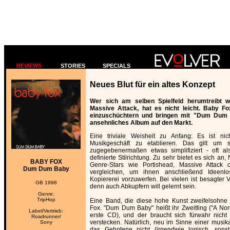
REVIEWS
STORIES
SPECIALS
Neues Blut für ein altes Konzept
Wer sich am selben Spielfeld herumtreibt w
Massive Attack, hat es nicht leicht. Baby F
einzuschüchtern und bringen mit "Dum Dum 
ansehnliches Album auf den Markt.
Eine triviale Weisheit zu Anfang: Es ist nic
Musikgeschäft zu etablieren. Das gilt um 
zugegebenermaßen etwas simplifiziert - oft al
definierte Stilrichtung. Zu sehr bietet es sich a
BABY FOX
Genre-Stars wie Portishead, Massive Attack
Dum Dum Baby
vergleichen, um ihnen anschließend Ideenlos
Kopiererei vorzuwerfen. Bei vielen ist besagter Vo
GB 1998
denn auch Abkupfern will gelernt sein.
Genre:
TripHop
Eine Band, die diese hohe Kunst zweifelsohne 
Fox. "Dum Dum Baby" heißt ihr Zweitling ("A Nor
Label/Vertrieb:
erste CD), und der braucht sich fürwahr nich
Roadrunner/
verstecken. Natürlich, neu im Sinne einer musika
Sony
das Gebotene nicht (irgendwie logisch, son