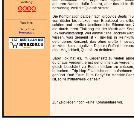
Wertung:
anderen Namen dafür finden), aber das ist in di
notwendig, weil die Qualität stimmt.
Die Kombination paßt einfach: groovige Beats in 
von düster bis relaxed, von Breakbeat bis off
Weblinks:
schöne und herrlich facettenreiche Stimme von 
die durch ihren Einklang mit der Musik das So
Baby Fox-
Homepage
Fox vervollständigt. Wer einmal "The Rockery Part 
wissen, was gemeint ist - Trip-Hop in Reinkultur
gelungenes Konzept, das ohne große Innovat
trotzdem kein negatives Deja-vu-Gefühl hervorru
eine Möglichkeit, Qualität zu definieren.
Baby Fox hat es, im Gegensatz zu vielen ande
durchaus verdient, ernst genommen zu werden.
gleich beschämt zu Boden blicken zu müssen,
britischen Trip-Hop-Establishment aufnehm
gebührt. Daß "Dum Dum Baby" für Massive-Fans
ist, sollte mittlerweile klar sein.
Zur Zeit liegen noch keine Kommentare vor.