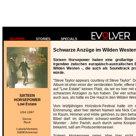
REVIEWS
STORIES
SPECIALS
Schwarze Anzüge im Wilden Weste
Sixteen Horsepower haben eine großartige Pl
irgendwo zwischen europäisch-australischen 
Wilden Westen -, die auch als Soundtrack prä
würde.
"Steve Taylor appears courtesy of Steve Taylor".
Album ist eher einer der versteckten Sorte; offene
auf "Low Estate" keinen Platz, da wir es hier mit 
schwarzen Anzügen zu tun haben. Die vier scha
SIXTEEN
auch aus, als hätte es Die Haut in den Wilden We
HORSEPOWER
Low Estate
Vom letztjährigen Holzstock-Festival hatte ich s
Erinnerung, aber hier stehen Namen wie Nick C
USA 1997
im Raum, Himmel und Hölle gehören zu den beha
Bibel darf im düsteren schwarz-weißen Booklet
Genre:
Rock
Wunder - John Parish, auch durch seine Koopera
bekannt, saß am Produzentensessel.
Labels/Vertrieb:
A&M/Universal
Sixteen Horsepower seien aber hier nicht 