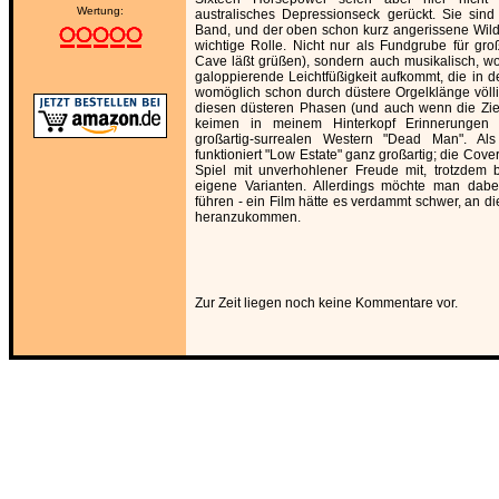
Wertung:
australisches Depressionseck gerückt. Sie sin
Band, und der oben schon kurz angerissene Wild
wichtige Rolle. Nicht nur als Fundgrube für gro
Cave läßt grüßen), sondern auch musikalisch, wo
galoppierende Leichtfüßigkeit aufkommt, die in
womöglich schon durch düstere Orgelklänge völli
diesen düsteren Phasen (und auch wenn die Zie
keimen in meinem Hinterkopf Erinnerungen
großartig-surrealen Western "Dead Man". Als 
funktioniert "Low Estate" ganz großartig; die Cove
Spiel mit unverhohlener Freude mit, trotzdem b
eigene Varianten. Allerdings möchte man dab
führen - ein Film hätte es verdammt schwer, an di
heranzukommen.
Zur Zeit liegen noch keine Kommentare vor.