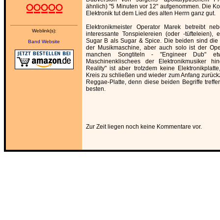
ähnlich) "5 Minuten vor 12" aufgenommen. Die Kon
Elektronik tut dem Lied des alten Herrn ganz gut.
Elektronikmeister Operator Marek betreibt ne
Weblink(s):
interessante Tonspielereien (oder -tüfteleien)
Sugar B als Sugar & Spice. Die beiden sind die
Band Website
der Musikmaschine, aber auch solo ist der Ope
manchen Songtiteln - "Engineer Dub" et
Maschinenklischees der Elektronikmusiker hi
Reality" ist aber trotzdem keine Elektronikplat
Kreis zu schließen und wieder zum Anfang zurück
Reggae-Platte, denn diese beiden Begriffe treff
besten.
Zur Zeit liegen noch keine Kommentare vor.