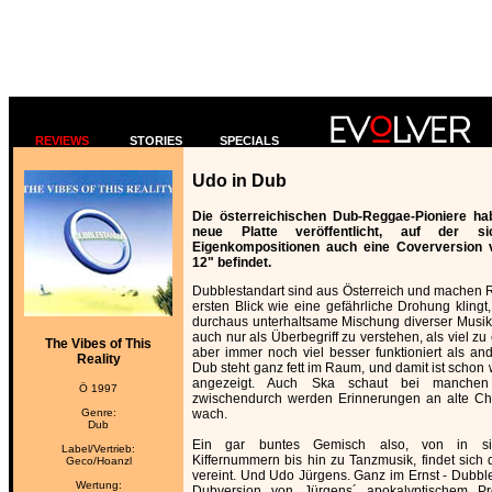
REVIEWS
STORIES
SPECIALS
Udo in Dub
Die österreichischen Dub-Reggae-Pioniere ha
neue Platte veröffentlicht, auf der s
Eigenkompositionen auch eine Coverversion 
12" befindet.
Dubblestandart sind aus Österreich und machen
ersten Blick wie eine gefährliche Drohung klingt,
durchaus unterhaltsame Mischung diverser Musikst
auch nur als Überbegriff zu verstehen, als viel z
The Vibes of This
aber immer noch viel besser funktioniert als a
Reality
Dub steht ganz fett im Raum, und damit ist schon
angezeigt. Auch Ska schaut bei manchen
Ö 1997
zwischendurch werden Erinnerungen an alte C
Genre:
wach.
Dub
Ein gar buntes Gemisch also, von in si
Label/Vertrieb:
Kiffernummern bis hin zu Tanzmusik, findet sich 
Geco/Hoanzl
vereint. Und Udo Jürgens. Ganz im Ernst - Dubbl
Wertung:
Dubversion von Jürgens´ apokalyptischem Pr