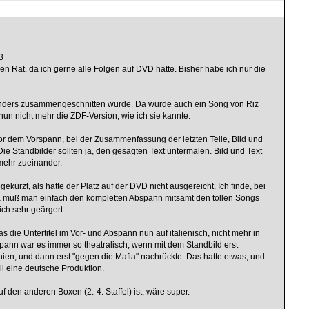
3
nen Rat, da ich gerne alle Folgen auf DVD hätte. Bisher habe ich nur die
ht anders zusammengeschnitten wurde. Da wurde auch ein Song von Riz
nun nicht mehr die ZDF-Version, wie ich sie kannte.
or dem Vorspann, bei der Zusammenfassung der letzten Teile, Bild und
e Standbilder sollten ja, den gesagten Text untermalen. Bild und Text
mehr zueinander.
kürzt, als hätte der Platz auf der DVD nicht ausgereicht. Ich finde, bei
a muß man einfach den kompletten Abspann mitsamt den tollen Songs
ch sehr geärgert.
 die Untertitel im Vor- und Abspann nun auf italienisch, nicht mehr in
ann war es immer so theatralisch, wenn mit dem Standbild erst
ien, und dann erst "gegen die Mafia" nachrückte. Das hatte etwas, und
il eine deutsche Produktion.
 den anderen Boxen (2.-4. Staffel) ist, wäre super.