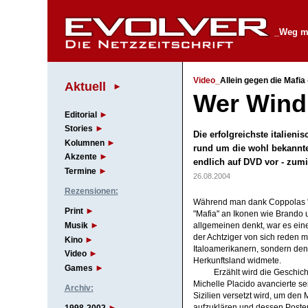
_Weg m
Video_
Allein gegen die Mafia -
Aktuell
Wer Wind s
Editorial
Stories
Die erfolgreichste italieni
Kolumnen
rund um die wohl bekanntes
Akzente
endlich auf DVD vor - zum
Termine
26.08.2004
Rezensionen:
Während man dank Coppolas "G
Print
"Mafia" an Ikonen wie Brando
Musik
allgemeinen denkt, war es eine
der Achtziger von sich reden m
Kino
Italoamerikanern, sondern den 
Video
Herkunftsland widmete.
Games
Erzählt wird die Geschich
Michelle Placido avancierte se
Archiv:
Sizilien versetzt wird, um den
aufzuklären und dessen Post