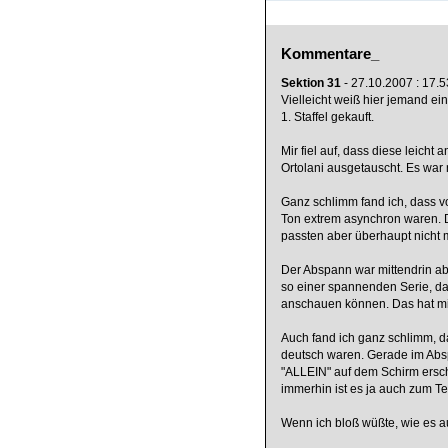
Kommentare_
Sektion 31
- 27.10.2007 : 17.5
Vielleicht weiß hier jemand ei
1. Staffel gekauft.
Mir fiel auf, dass diese leic
Ortolani ausgetauscht. Es war 
Ganz schlimm fand ich, dass v
Ton extrem asynchron waren. Di
passten aber überhaupt nicht 
Der Abspann war mittendrin abge
so einer spannenden Serie, d
anschauen können. Das hat mi
Auch fand ich ganz schlimm, das
deutsch waren. Gerade im Absp
"ALLEIN" auf dem Schirm ersch
immerhin ist es ja auch zum Te
Wenn ich bloß wüßte, wie es auf