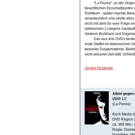
"La Piovra", so der Origi
beachtlichen Einschaltquoten 
Politikum - später machte Berlu
verantwortlich und setzte alle
nicht mit dem für eine Folge 
anfreunden.) Längere Gastauftr
Gedeon Burkhard und Dagmar
Das aus drei DVDs beste
erste Staffel im italienischen 
keinerlei Zusatzmaterial. Bleib
nicht allzuviel Zeit läßt. Schli
Jürgen Fichtinger
Allein gegen d
ØØØ 1/2
(La Piovra)
Koch Media (I
DVD Region 
ca. 360 Min., 
Regie: Damia
Darsteller: M