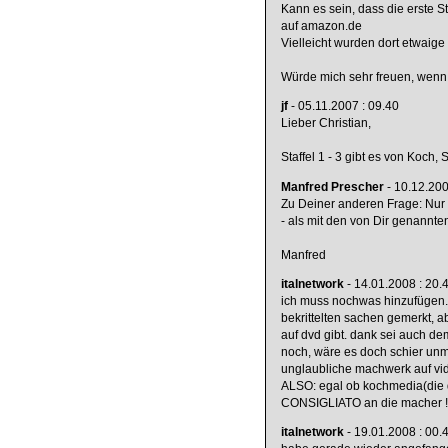
Kann es sein, dass die erste 
auf amazon.de
Vielleicht wurden dort etwaig
Würde mich sehr freuen, wenn
jf
- 05.11.2007 : 09.40
Lieber Christian,
Staffel 1 - 3 gibt es von Koch, S
Manfred Prescher
- 10.12.200
Zu Deiner anderen Frage: Nur 
- als mit den von Dir genannt
Manfred
italnetwork
- 14.01.2008 : 20.
ich muss nochwas hinzufügen.
bekrittelten sachen gemerkt, a
auf dvd gibt. dank sei auch dem
noch, wäre es doch schier unm
unglaubliche machwerk auf vid
ALSO: egal ob kochmedia(die di
CONSIGLIATO an die macher !!
italnetwork
- 19.01.2008 : 00.