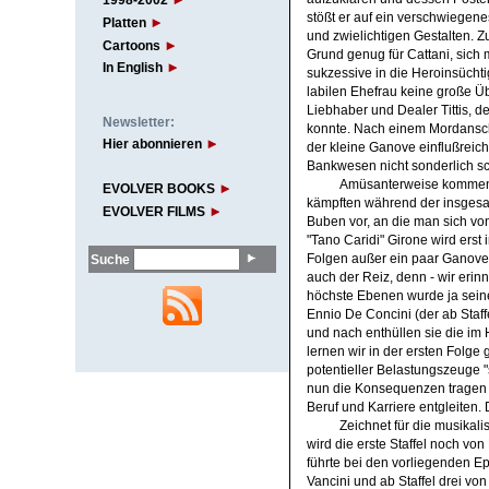
1998-2002
stößt er auf ein verschwiegene
Platten
und zwielichtigen Gestalten. Z
Cartoons
Grund genug für Cattani, sich m
In English
sukzessive in die Heroinsüchti
labilen Ehefrau keine große Üb
Liebhaber und Dealer Tittis, d
Newsletter:
konnte. Nach einem Mordanschl
Hier abonnieren
der kleine Ganove einflußrei
Bankwesen nicht sonderlich s
Amüsanterweise kommen a
EVOLVER BOOKS
kämpften während der insgesam
EVOLVER FILMS
Buben vor, an die man sich vo
"Tano Caridi" Girone wird erst
Folgen außer ein paar Ganoven 
Suche
auch der Reiz, denn - wir erinn
höchste Ebenen wurde ja seine
Ennio De Concini (der ab Staff
und nach enthüllen sie die i
lernen wir in der ersten Folge 
potentieller Belastungszeuge "
nun die Konsequenzen tragen u
Beruf und Karriere entgleiten.
Zeichnet für die musikal
wird die erste Staffel noch v
führte bei den vorliegenden E
Vancini und ab Staffel drei von