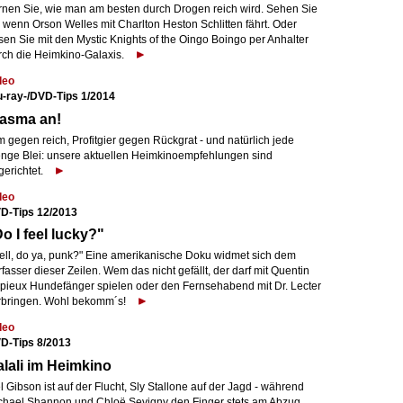
rnen Sie, wie man am besten durch Drogen reich wird. Sehen Sie
 wenn Orson Welles mit Charlton Heston Schlitten fährt. Oder
sen Sie mit den Mystic Knights of the Oingo Boingo per Anhalter
rch die Heimkino-Galaxis.
deo
u-ray-/DVD-Tips 1/2014
lasma an!
 gegen reich, Profitgier gegen Rückgrat - und natürlich jede
nge Blei: unsere aktuellen Heimkinoempfehlungen sind
gerichtet.
deo
D-Tips 12/2013
o I feel lucky?"
ell, do ya, punk?" Eine amerikanische Doku widmet sich dem
fasser dieser Zeilen. Wem das nicht gefällt, der darf mit Quentin
pieux Hundefänger spielen oder den Fernsehabend mit Dr. Lecter
rbringen. Wohl bekomm´s!
deo
D-Tips 8/2013
lali im Heimkino
 Gibson ist auf der Flucht, Sly Stallone auf der Jagd - während
chael Shannon und Chloë Sevigny den Finger stets am Abzug