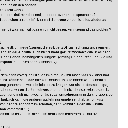
, nach einer monatelangen pause die 3er staffel anzuschauen. ich sag
r neues an den szenen...
ielleicht weiss:
as problem, daß manchesmal, unter den szenen die sprache auf
 deutschen untertiteln). kaum ist die szene vorbei, ist alles wieder auf
menü) was man will, das wird nícht besser. kennt jemand das problem?
1
ich evtl. um neue Szenen, die evtl. bei ZDF gar nicht mitsynchronisiert
 dann ab der 4. Staffel auch nichts mehr gekürzt worden? Wie ist es denn
l (s. ganz oben) bemängelten Dingen? (Anfangs in der Erzählung Bild und
Abspann in deutsch oder italienisch?)
56
dem alten cover). da ist alles im o-ton(ita). mir macht das nix, aber mal
el ist. könnte sein, daß alles auf deutsch ist. die haben wahrscheinlich
ung genommen, weil die leichter zu kriegen war als die deutsche. gut,
e, aber da waren die fernsehversionen auch nicht besser. wie gesagt, ich
 haben, und muß nicht wöchentlich das fernsehprogramm durchgraben, ob
 läuft. ich kann die anderen staffeln nur empfehlen. hab schon kurz
 von der dreier noch zum schauen, dann kommt die 4er. die 6.staffel
on vorbestellt.:---)
mmt staffel 7 auch, die nie im deutschen fernsehen lief auf dvd...
 : 16.26