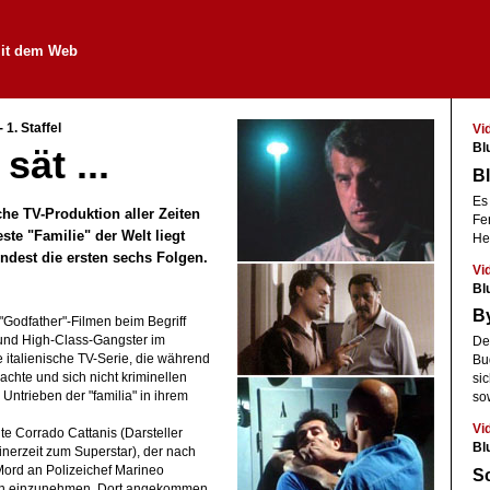
it dem Web
 1. Staffel
Vi
Bl
ät ...
Bl
Es 
sche TV-Produktion aller Zeiten
Fe
te "Familie" der Welt liegt
He
indest die ersten sechs Folgen.
Vi
Bl
By
odfather"-Filmen beim Begriff
 und High-Class-Gangster im
De
 italienische TV-Serie, die während
Bu
achte und sich nicht kriminellen
si
Untrieben der "familia" in ihrem
so
Vi
te Corrado Cattanis (Darsteller
Bl
inerzeit zum Superstar), der nach
 Mord an Polizeichef Marineo
Sc
en einzunehmen. Dort angekommen,