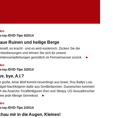
deo
u-ray-/DVD-Tips 4/2014
aue Ruinen und heilige Berge
knallt, es kracht - und es wird esoterisch. Zücken Sie die
rnbedienungen und lehnen Sie sich für unsere
imkinoempfehlungen gemütlich im Fernsehsessel zurück.
deo
u-ray-/DVD-Tips 3/2014
e, bye, A.I.?
r große, böse Wolf kommt neuerdings aus Israel, Roy Battys Low-
dget-Nachfolgerin dafür aus Großbritannien. Dazwischen tummeln
ch die Anarcho-Trickfilmfiguren Ren und Stimpy, US-Sexualforscher
wie jede Menge Genrekost.
deo
u-ray-/DVD-Tips 2/2014
hau mir in die Augen, Kleines!