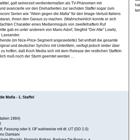
naltitel, galt seinerzeit verdientermaßen als TV-Phänomen mit
ha
und avancierte vor den Dreharbeiten zur sechsten Staffel sogar zum
tan
sconi Serien wie "Allein gegen die Mafia" für den Image-Verlust Italiens
s daran, ihnen den Garaus zu machen. (Wahrscheinlich konnte er sich
erdachten Charakter eines Medienmoguls von zweifelhaftem Ruf
itte gab es unter anderem von Mario Adorf, Siegfrid "Der Alte" Lowitz,
 Lassander.
hende (im Nice-Price-Segment angesiedelte) Set enthält die gesamte
Original und deutscher Synchro mit Untertiteln, verfügt jedoch leider über
t zu hoffen, daß Koch Media sich mit dem Release der restlichen Staffeln
eßlich muß noch der Sturm geerntet werden ...
ie Mafia - 1. Staffel
talien 1984)
2
dt. Fassung oder it. OF wahlweise mit dt. UT (DD 2.0)
no Damiani
ichele Placido, Florinda Bolkan, Barbara De Rossi u. a.