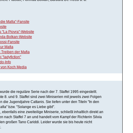
 die Mafia"-Fansite
site
 "La Piovra"-Website
orinda-Bolkan-Website
ossi-Fansite
zur Mafia
 Treiben der Mafia
i "ladyfiction"
do-Info
 von Koch Media
wurde die reguläre Serie nach der 7. Staffel 1995 eingestellt.
e 8. und 9. Staffel sind zwei Miniserien mit jeweils zwei Folgen
 die Jugendjahre Cattanis. Sie liefen unter den Titeln "In den
fia" bzw. "Solange es Liebe gibt".
l, ebenfalls eine zweiteilige Miniserie, schließt inhaltlich direkt an
 nach Staffel 7 an und handelt vom Kampf der Richterin Silvia
en großen Tano Cariddi. Leider wurde sie bis heute nicht
.