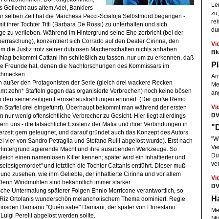
Le
s Geflecht aus altem Adel, Bankiers
zu,
ur selben Zeit hat die Marchesa Pecci-Scialoja Selbstmord begangen -
rei
it ihrer Tochter Titti (Barbara De Rossi) zu unterhalten und sich
du
ge zu verlieben. Während im Hintergrund seine Ehe zerbricht (bei der
erraschung), konzentriert sich Corrado auf den Dealer Cirinna, den
Vi
em die Justiz trotz seiner dubiosen Machenschaften nichts anhaben
Bl
ag bekommt Cattani ihn schließlich zu fassen, nur um zu erkennen, daß
P
che Freunde hat, denen die Nachforschungen des Kommissars im
chmecken.
Arm
ußer den Protagonisten der Serie (gleich drei wackere Recken
Me
t zehn* Staffeln gegen das organisierte Verbrechen) noch keine bösen
an
n den seinerzeitigen Fernsehaustrahlungen erinnert. (Der große Remo
Vi
 in Staffel drei eingeführt). Überhaupt bekommt man während der ersten
DV
nur wenig offensichtliche Verbrecher zu Gesicht. Hier liegt allerdings
ern uns - die tatsächliche Existenz der Mafia und ihrer Verbindungen in
"D
rzeit gern geleugnet, und darauf gründet auch das Konzept des Autors
"W
el vier von Sandro Petraglia und Stefano Rulli abgelöst wurde). Erst nach
Ver
m Hintergrund agierende Macht und ihre ausübenden Werkzeuge. So
Du
gleich einen namenlosen Killer kennen; später wird ein Inhaftierter und
ve
selbstgemordet" und letztlich die Tochter Cattanis entführt. Dieser muß
nd zusehen, wie ihm Geliebte, der inhaftierte Cirinna und vor allem
Vi
 Denn Windmühlen sind bekanntlich immer stärker ...
DV
ische Untermalung späterer Folgen Ennio Morricone verantwortlich, so
Ha
on Riz Ortolanis wunderschön melancholischem Thema dominiert. Regie
piosden Damiano "Quién sabe" Damiani, der später von Florestano
Mel
 Luigi Perelli abgelöst werden sollte.
Mi