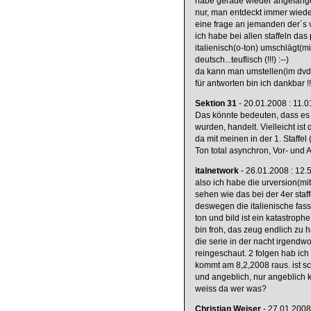
habe gerade wieder angefangen
nur, man entdeckt immer wiede
eine frage an jemanden der´s v
ich habe bei allen staffeln d
italienisch(o-ton) umschlägt(mit
deutsch...teuflisch (!!!) :--)
da kann man umstellen(im dvd 
für antworten bin ich dankbar !!
Sektion 31
- 20.01.2008 : 11.0
Das könnte bedeuten, dass es s
wurden, handelt. Vielleicht ist
da mit meinen in der 1. Staffe
Ton total asynchron, Vor- und 
italnetwork
- 26.01.2008 : 12.
also ich habe die urversion(mit 
sehen wie das bei der 4er staff
deswegen die italienische fass
ton und bild ist ein katastroph
bin froh, das zeug endlich zu
die serie in der nacht irgendwo
reingeschaut. 2 folgen hab ich
kommt am 8,2,2008 raus. ist sch
und angeblich, nur angeblich ko
weiss da wer was?
Christian Weiser
- 27.01.2008