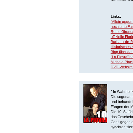
Links:
"Allein gegen
noch eine Fan
Remo Girones
offizielle Fl
Barbara-de-R
Historisches 
Blog über das
"La Piovra" be
Michele-Placi
DVD-Website
* In Wahrheit 
Die sogenannt
und behandeln
Fängen der Ma
Die 10. Staffe
das Geschehen
Conti gegen d
synchronisiert