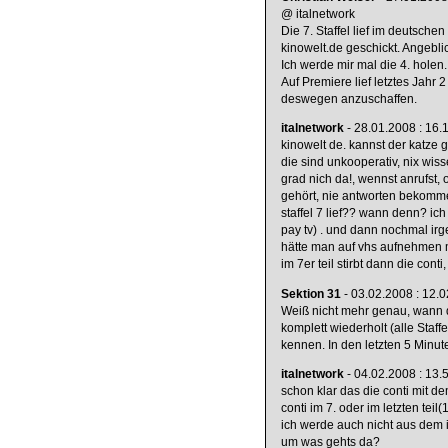
@ italnetwork
Die 7. Staffel lief im deutsche
kinowelt.de geschickt. Angebli
Ich werde mir mal die 4. hole
Auf Premiere lief letztes Jahr 
deswegen anzuschaffen.
italnetwork
- 28.01.2008 : 16.
kinowelt de. kannst der katze 
die sind unkooperativ, nix wiss
grad nich da!, wennst anrufst, o
gehört, nie antworten bekomm
staffel 7 lief?? wann denn? ich
pay tv) . und dann nochmal ir
hätte man auf vhs aufnehmen 
im 7er teil stirbt dann die cont
Sektion 31
- 03.02.2008 : 12.0
Weiß nicht mehr genau, wann di
komplett wiederholt (alle Staf
kennen. In den letzten 5 Minute
italnetwork
- 04.02.2008 : 13.
schon klar das die conti mit de
conti im 7. oder im letzten teil(
ich werde auch nicht aus dem i
um was gehts da?