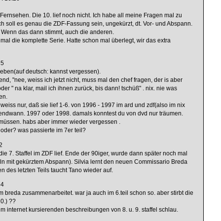
n Fernsehen. Die 10. lief noch nicht. Ich habe all meine Fragen mal zu
ch soll es genau die ZDF-Fassung sein, ungekürzt, dt. Vor- und Abspann.
n. Wenn das dann stimmt, auch die anderen.
2 mal die komplette Serie. Hatte schon mal überlegt, wir das extra
15
geben(auf deutsch: kannst vergessen).
end, "nee, weiss ich jetzt nicht, muss mal den chef fragen, der is aber
der " na klar, mail ich ihnen zurück, bis dann! tschüß" . nix. nie was
en.
 weiss nur, daß sie lief 1-6. von 1996 - 1997 im ard und zdf(also im nix
gendwann. 1997 oder 1998. damals konntest du von dvd nur träumen.
müssen. habs aber immer wieder vergessen .
i, oder? was passierte im 7er teil?
2
e 7. Staffel im ZDF lief. Ende der 90iger, wurde dann später noch mal
feln mit gekürztem Abspann). Silvia lernt den neuen Commissario Breda
n des letzten Teils taucht Tano wieder auf.
54
m breda zusammenarbeitet. war ja auch im 6.teil schon so. aber stirbt die
10.) ??
m internet kursierenden beschreibungen von 8. u. 9. staffel schlau.