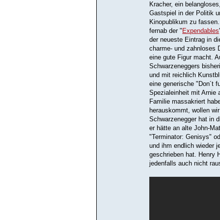
Kracher, ein belangloses
Gastspiel in der Politik
Kinopublikum zu fassen.
fernab der "
Expendables
der neueste Eintrag in di
charme- und zahnloses D
eine gute Figur macht. 
Schwarzeneggers bisheri
und mit reichlich Kunstbl
eine generische "Don´t f
Spezialeinheit mit Arnie 
Familie massakriert hab
herauskommt, wollen wir 
Schwarzenegger hat in di
er hätte an alte John-Mat
"Terminator: Genisys" o
und ihm endlich wieder j
geschrieben hat. Henry 
jedenfalls auch nicht rau