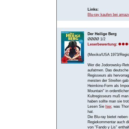
Links:
Blu-ray kaufen bei amaz
Der Heilige Berg
ØØØØ 1/2
Leserbewertung:
(Mexiko/USA 1973/Region
Wer die Jodorowsky-Retr
aufatmen. Das deutsche 
Regisseurs als hervorrag
meisten der Streifen gab
Heimkino-Form als Impor
Mountain" in ordentliche
Kultregisseurs muß man
haben sollte man sie tro
Lesen Sie
hier
, was Tho
hat.
Die Blu-ray bietet neben
Regiekommentar auch di
von "Fando y Lis" enthal