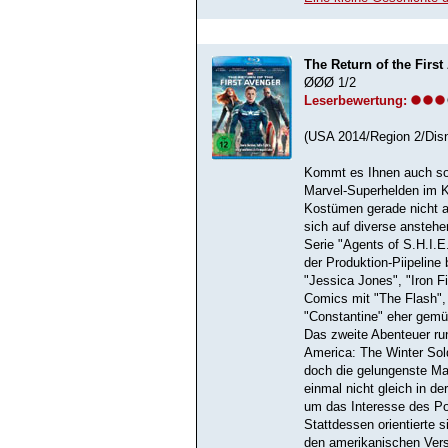
The Return of the Firs
ØØØ 1/2
Leserbewertung:
(USA 2014/Region 2/Dis
Kommt es Ihnen auch so 
Marvel-Superhelden im K
Kostümen gerade nicht a
sich auf diverse anstehen
Serie "Agents of S.H.I.E
der Produktion-Piipeline
"Jessica Jones", "Iron 
Comics mit "The Flash"
"Constantine" eher gemü
Das zweite Abenteuer ru
America: The Winter Sol
doch die gelungenste Marv
einmal nicht gleich in de
um das Interesse des P
Stattdessen orientierte
den amerikanischen Vers