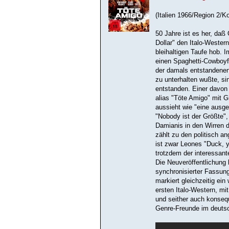
(Italien 1966/Region 2/K
50 Jahre ist es her, daß
Dollar" den Italo-Wester
bleihaltigen Taufe hob. I
einen Spaghetti-Cowboyf
der damals entstandenen 
zu unterhalten wußte, si
entstanden. Einer davon
alias "Töte Amigo" mit 
aussieht wie "eine ausg
"Nobody ist der Größte", 
Damianis in den Wirren 
zählt zu den politisch a
ist zwar Leones "Duck, y
trotzdem der interessant
Die Neuveröffentlichung b
synchronisierter Fassung
markiert gleichzeitig ein
ersten Italo-Western, m
und seither auch konseq
Genre-Freunde im deuts