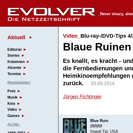
_Never sleazy, alw
Video_
Blu-ray-/DVD-Tips 4
Aktuell
Blaue Ruinen 
Editorial
Stories
Es knallt, es kracht - un
Kolumnen
die Fernbedienungen und
Akzente
Termine
Heimkinoempfehlungen g
zurück.
Rezensionen:
05.09.2014
Print
Jürgen Fichtinger
Musik
Kino
Video
Games
Blue Ruin
Archiv:
ØØØØ
Import-Tip: USA