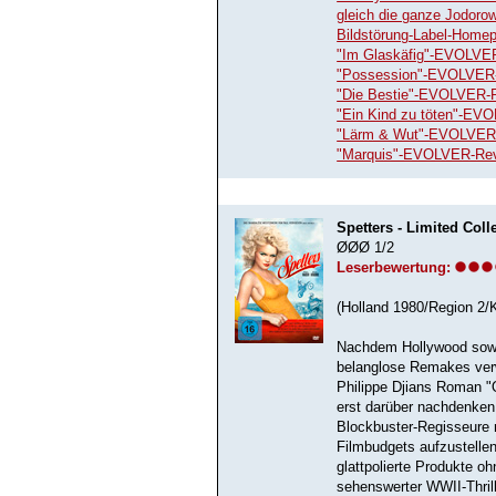
gleich die ganze Jodorow
Bildstörung-Label-Home
"Im Glaskäfig"-EVOLVE
"Possession"-EVOLVER
"Die Bestie"-EVOLVER-
"Ein Kind zu töten"-EV
"Lärm & Wut"-EVOLVER
"Marquis"-EVOLVER-Re
Spetters - Limited Coll
ØØØ 1/2
Leserbewertung:
(Holland 1980/Region 2/
Nachdem Hollywood sowoh
belanglose Remakes verw
Philippe Djians Roman "O
erst darüber nachdenken
Blockbuster-Regisseure 
Filmbudgets aufzustelle
glattpolierte Produkte 
sehenswerter WWII-Thrill