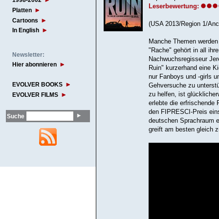
1998-2002
Leserbewertung:
Platten
Cartoons
(USA 2013/Region 1/Anc
In English
Manche Themen werden in
"Rache" gehört in all ih
Newsletter:
Nachwuchsregisseur Jere
Hier abonnieren
Ruin" kurzerhand eine Ki
nur Fanboys und -girls u
EVOLVER BOOKS
Gehversuche zu unterstü
zu helfen, ist glücklich
EVOLVER FILMS
erlebte die erfrischende
den FIPRESCI-Preis einst
Suche
deutschen Sprachraum end
greift am besten gleich