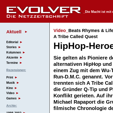
_Die Macht ist mit
Video_
Beats Rhymes & Life
Aktuell
A Tribe Called Quest
Editorial
HipHop-Hero
Stories
Kolumnen
Sie gelten als Pioniere d
Akzente
Termine
alternativen HipHop und
einem Zug mit dem Wu-
Rezensionen:
Run-D.M.C. genannt. Vor
Print
trennten sich A Tribe Cal
Musik
Kino
die Gründer Q-Tip und P
Video
Konflikt gerieten. Auf i
Games
Michael Rapaport die Gru
Archiv:
filmische Chronologie 