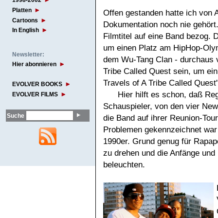
1998-2002
Platten
Offen gestanden hatte ich von A
Cartoons
Dokumentation noch nie gehört.
In English
Filmtitel auf eine Band bezog. 
um einen Platz am HipHop-Oly
Newsletter:
dem Wu-Tang Clan - durchaus v
Hier abonnieren
Tribe Called Quest sein, um ei
Travels of A Tribe Called Quest
EVOLVER BOOKS
Hier hilft es schon, daß Re
EVOLVER FILMS
Schauspieler, von den vier New 
Suche
die Band auf ihrer Reunion-Tou
Problemen gekennzeichnet war w
1990er. Grund genug für Rapapo
zu drehen und die Anfänge und 
beleuchten.