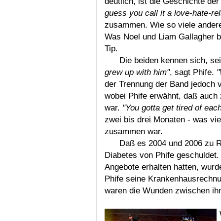
deutlich, ist die Geschichte de
guess you call it a love-hate-re
zusammen. Wie so viele ander
Was Noel und Liam Gallagher be
Tip.
Die beiden kennen sich, sei
grew up with him"
, sagt Phife.
"
der Trennung der Band jedoch v
wobei Phife erwähnt, daß auch 
war.
"You gotta get tired of eac
zwei bis drei Monaten - was vie
zusammen war.
Daß es 2004 und 2006 zu Re
Diabetes von Phife geschuldet
Angebote erhalten hatten, wurd
Phife seine Krankenhausrechnun
waren die Wunden zwischen ihm 