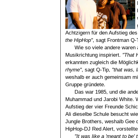
Achtzigern für den Aufstieg de
the HipHop"
, sagt Frontman Q-T
Wie so viele andere waren 
Musikrichtung inspiriert.
"That 
erkannten zugleich die Möglichk
rhyme"
, sagt Q-Tip,
"that was, l
weshalb er auch gemeinsam mi
Gruppe gründete.
Das war 1985, und die and
Muhammad und Jarobi White. Wie
Aufstieg der vier Freunde Schic
Ali dieselbe Schule besucht w
Jungle Brothers, weshalb Gee 
HipHop-DJ Red Alert, vorstellte
"It was like a 'meant to be' 