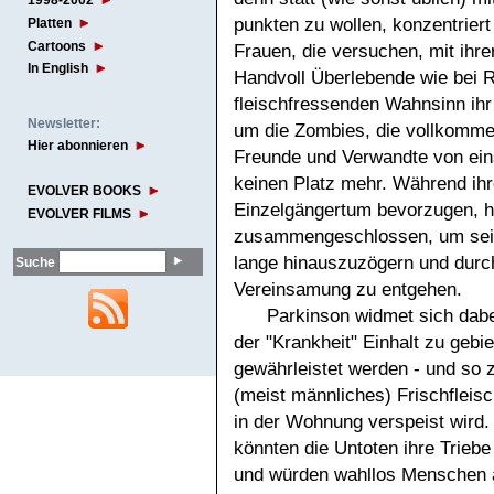
1998-2002
punkten zu wollen, konzentriert
Platten
Cartoons
Frauen, die versuchen, mit ihrer
In English
Handvoll Überlebende wie bei R
fleischfressenden Wahnsinn ihr 
Newsletter:
um die Zombies, die vollkommen
Hier abonnieren
Freunde und Verwandte von ein
keinen Platz mehr. Während ih
EVOLVER BOOKS
Einzelgängertum bevorzugen, h
EVOLVER FILMS
zusammengeschlossen, um sein
lange hinauszuzögern und durch
Suche
Vereinsamung zu entgehen.
Parkinson widmet sich dab
der "Krankheit" Einhalt zu gebi
gewährleistet werden - und so z
(meist männliches) Frischfleis
in der Wohnung verspeist wird
könnten die Untoten ihre Triebe
und würden wahllos Menschen an