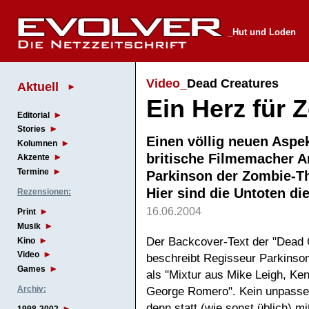
_Hut und Loden
Video_
Dead Creatures
Aktuell
Ein Herz für 
Editorial
Stories
Einen völlig neuen Aspe
Kolumnen
britische Filmemacher 
Akzente
Termine
Parkinson der Zombie-T
Hier sind die Untoten d
Rezensionen:
16.06.2004
Print
Musik
Der Backcover-Text der "Dead
Kino
Video
beschreibt Regisseur Parkinso
Games
als "Mixtur aus Mike Leigh, Ke
Archiv:
George Romero". Kein unpassen
denn statt (wie sonst üblich) m