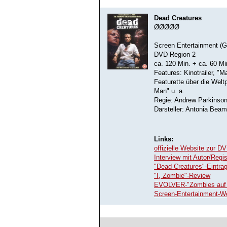
Dead Creatures
ØØØØØ
Screen Entertainment (
DVD Region 2
ca. 120 Min. + ca. 60 Mi
Features: Kinotrailer, 
Featurette über die Welt
Man" u. a.
Regie: Andrew Parkinso
Darsteller: Antonia Beam
Links:
offizielle Website zur D
Interview mit Autor/Regi
"Dead Creatures"-Eintra
"I, Zombie"-Review
EVOLVER-"Zombies auf 
Screen-Entertainment-W