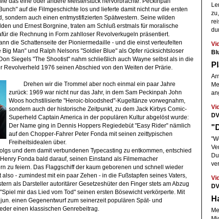
e das eine oder andere Meisterstück hervorbrachte. Peckinpah
Le
nch" auf die Filmgeschichte los und lieferte damit nicht nur die ersten
zu,
d, sondern auch einen entmystifizierten Spätwestern. Seine wilden
rei
lden und Ernest Borgnine, traten am Schluß erstmals für moralische
du
für die Rechnung in Form zahlloser Revolverkugeln präsentiert.
n die Schattenseite der Pioniermedaille - und die einst verteufelten
Vi
le Big Man" und Ralph Nelsons "Soldier Blue" als Opfer rücksichtsloser
Bl
 Don Siegels "The Shootist" nahm schließlich auch Wayne selbst als in die
P
r Revolverheld 1976 seinen Abschied von den Weiten der Prärie.
Arm
Drehen wir die Trommel aber noch einmal ein paar Jahre
Me
zurück: 1969 war nicht nur das Jahr, in dem Sam Peckinpah John
an
Woos hochstilisierte "Heroic-bloodshed"-Kugeltänze vorwegnahm,
Vi
sondern auch der historische Zeitpunkt, zu dem Jack Kirbys Comic-
DV
Superheld Captain America in der populären Kultur abgelöst wurde:
Der Name ging in Dennis Hoppers Regiedebüt "Easy Rider" nämlich
"D
auf den Chopper-Fahrer Peter Fonda mit seinen zeittypischen
"W
Freiheitsidealen über.
Ver
olgs und dem damit verbundenen Typecasting
zu entkommen, entschied
Du
 Henry Fonda bald darauf, seinen Einstand als Filmemacher
ve
n zu feiern. Das Flaggschiff der kaum geborenen und schnell wieder
 also - zumindest mit ein paar Zehen - in die Fußstapfen seines Vaters,
Vi
ern als Darsteller autoritärer Gesetzeshüter den Finger stets am Abzug
DV
"Spiel mir das Lied vom Tod" seinen ersten Bösewicht verkörperte. Mit
Ha
jun. einen Gegenentwurf zum seinerzeit populären Spät- und
wieder einen klassischen Genrebeitrag.
Mel
Mi