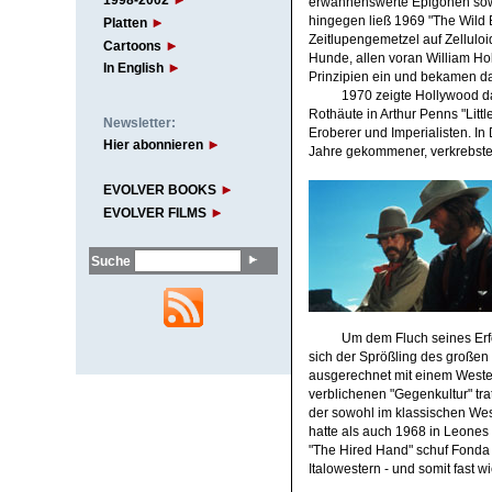
1998-2002
erwähnenswerte Epigonen sowi
hingegen ließ 1969 "The Wild Bu
Platten
Zeitlupengemetzel auf Zelluloi
Cartoons
Hunde, allen voran William Ho
In English
Prinzipien ein und bekamen da
1970 zeigte Hollywood dan
Rothäute in Arthur Penns "Litt
Newsletter:
Eroberer und Imperialisten. In
Hier abonnieren
Jahre gekommener, verkrebste
EVOLVER BOOKS
EVOLVER FILMS
Suche
Um dem Fluch seines Erf
sich der Sprößling des großen
ausgerechnet mit einem Wester
verblichenen "Gegenkultur" trat
der sowohl im klassischen West
hatte als auch 1968 in Leones 
"The Hired Hand" schuf Fonda 
Italowestern - und somit fast 