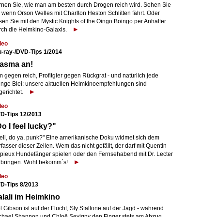
rnen Sie, wie man am besten durch Drogen reich wird. Sehen Sie
 wenn Orson Welles mit Charlton Heston Schlitten fährt. Oder
sen Sie mit den Mystic Knights of the Oingo Boingo per Anhalter
rch die Heimkino-Galaxis.
deo
u-ray-/DVD-Tips 1/2014
lasma an!
 gegen reich, Profitgier gegen Rückgrat - und natürlich jede
nge Blei: unsere aktuellen Heimkinoempfehlungen sind
gerichtet.
deo
D-Tips 12/2013
o I feel lucky?"
ell, do ya, punk?" Eine amerikanische Doku widmet sich dem
fasser dieser Zeilen. Wem das nicht gefällt, der darf mit Quentin
pieux Hundefänger spielen oder den Fernsehabend mit Dr. Lecter
rbringen. Wohl bekomm´s!
deo
D-Tips 8/2013
lali im Heimkino
 Gibson ist auf der Flucht, Sly Stallone auf der Jagd - während
chael Shannon und Chloë Sevigny den Finger stets am Abzug