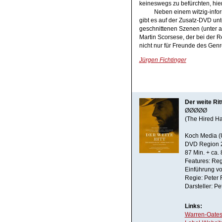
keineswegs zu befürchten, hi
Neben einem witzig-info
gibt es auf der Zusatz-DVD un
geschnittenen Szenen (unter a
Martin Scorsese, der bei der Re
nicht nur für Freunde des Genr
Jürgen Fichtinger
Der weite Rit
ØØØØØ
(The Hired H
Koch Media (
DVD Region 
87 Min. + ca.
Features: Re
Einführung vo
Regie: Peter
Darsteller: P
Links:
Warren-Oates