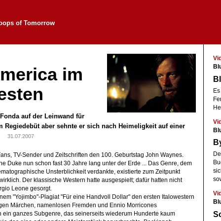
oops of Tomorrow
Vi
Bl
merica im
Bl
esten
Es 
Fe
He
r Fonda auf der Leinwand für
Vi
em Regiedebüt aber sehnte er sich nach Heimeligkeit auf einer
Bl
ie.
31.07.2007
By
De
Fans, TV-Sender und Zeitschriften den 100. Geburtstag John Waynes.
Bu
ne Duke nun schon fast 30 Jahre lang unter der Erde ... Das Genre, dem
si
ematographische Unsterblichkeit verdankte, existierte zum Zeitpunkt
so
irklich. Der klassische Western hatte ausgespielt; dafür hatten nicht
rgio Leone gesorgt.
Vi
nem "Yojimbo"-Plagiat "Für eine Handvoll Dollar" den ersten Italowestern
Bl
ltigen Märchen, namenlosen Fremden und Ennio Morricones
Sc
 ein ganzes Subgenre, das seinerseits wiederum Hunderte kaum