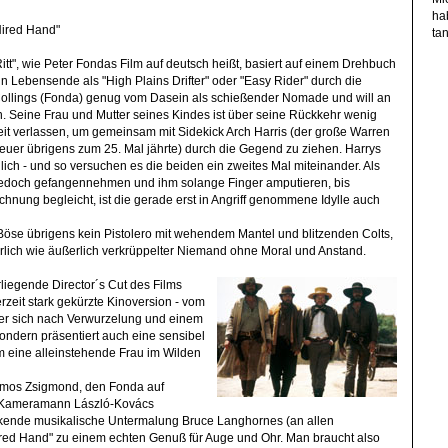
ha
ired Hand"
tan
tt", wie Peter Fondas Film auf deutsch heißt, basiert auf einem Drehbuch
in Lebensende als "High Plains Drifter" oder "Easy Rider" durch die
Collings (Fonda) genug vom Dasein als schießender Nomade und will an
. Seine Frau und Mutter seines Kindes ist über seine Rückkehr wenig
rzeit verlassen, um gemeinsam mit Sidekick Arch Harris (der große Warren
euer übrigens zum 25. Mal jährte) durch die Gegend zu ziehen. Harrys
ich - und so versuchen es die beiden ein zweites Mal miteinander. Als
edoch gefangennehmen und ihm solange Finger amputieren, bis
echnung begleicht, ist die gerade erst in Angriff genommene Idylle auch
r Böse übrigens kein Pistolero
mit wehendem Mantel und blitzenden Colts,
erlich wie äußerlich verkrüppelter Niemand ohne Moral und Anstand.
liegende Director´s Cut des Films
nerzeit stark gekürzte Kinoversion - vom
r sich nach Verwurzelung und einem
ndern präsentiert auch eine sensibel
m eine alleinstehende Frau im Wilden
lmos Zsigmond, den Fonda auf
-Kameramann László-Kovács
ckende musikalische Untermalung Bruce Langhornes (an allen
red Hand" zu einem echten Genuß für Auge und Ohr. Man braucht also