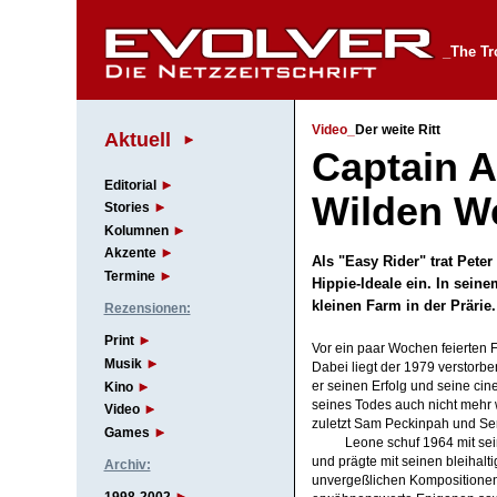
_The Tr
Video_
Der weite Ritt
Aktuell
Captain A
Editorial
Wilden W
Stories
Kolumnen
Akzente
Als "Easy Rider" trat Pete
Termine
Hippie-Ideale ein. In sein
kleinen Farm in der Prär
Rezensionen:
Print
Vor ein paar Wochen feierten 
Musik
Dabei liegt der 1979 verstorbe
Kino
er seinen Erfolg und seine cin
seines Todes auch nicht mehr w
Video
zuletzt Sam Peckinpah und Se
Games
Leone schuf 1964 mit sei
und prägte mit seinen bleiha
Archiv:
unvergeßlichen Kompositionen