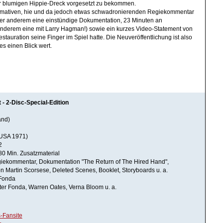
er blumigen Hippie-Dreck vorgesetzt zu bekommen.
rmativen, hie und da jedoch etwas schwadronierenden Regiekommentar
ter anderem eine einstündige Dokumentation, 23 Minuten an
nderem eine mit Larry Hagman!) sowie ein kurzes Video-Statement von
stauration seine Finger im Spiel hatte. Die Neuveröffentlichung ist also
es einen Blick wert.
t - 2-Disc-Special-Edition
and)
USA 1971)
2
 80 Min. Zusatzmaterial
giekommentar, Dokumentation "The Return of The Hired Hand",
n Martin Scorsese, Deleted Scenes, Booklet, Storyboards u. a.
 Fonda
eter Fonda, Warren Oates, Verna Bloom u. a.
-Fansite