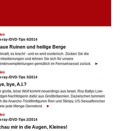
deo
u-ray-/DVD-Tips 4/2014
aue Ruinen und heilige Berge
knallt, es kracht - und es wird esoterisch. Zücken Sie die
rnbedienungen und lehnen Sie sich für unsere
imkinoempfehlungen gemütlich im Fernsehsessel zurück.
deo
u-ray-/DVD-Tips 3/2014
e, bye, A.I.?
r große, böse Wolf kommt neuerdings aus Israel, Roy Battys Low-
dget-Nachfolgerin dafür aus Großbritannien. Dazwischen tummeln
ch die Anarcho-Trickfilmfiguren Ren und Stimpy, US-Sexualforscher
wie jede Menge Genrekost.
deo
u-ray-/DVD-Tips 2/2014
hau mir in die Augen, Kleines!