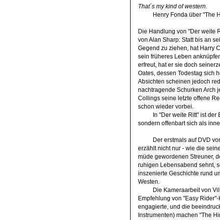
That´s my kind of western.
Henry Fonda über "The H
Die Handlung von "Der weite Ri
von Alan Sharp: Statt bis an se
Gegend zu ziehen, hat Harry 
sein früheres Leben anknüpfen
erfreut, hat er sie doch seine
Oates, dessen Todestag sich h
Absichten scheinen jedoch redl
nachtragende Schurken Arch j
Collings seine letzte offene R
schon wieder vorbei.
In "Der weite Ritt" ist de
sondern offenbart sich als inn
Der erstmals auf DVD vor
erzählt nicht nur - wie die sei
müde gewordenen Streuner, de
ruhigen Lebensabend sehnt, so
inszenierte Geschichte rund u
Westen.
Die Kameraarbeit von Vi
Empfehlung von "Easy Rider"
engagierte, und die beeindru
Instrumenten) machen "The Hi