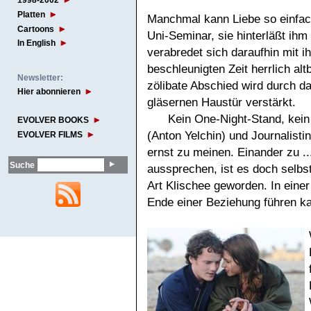
1998-2002
Platten
Manchmal kann Liebe so einfac
Cartoons
Uni-Seminar, sie hinterläßt ihm
In English
verabredet sich daraufhin mit ih
beschleunigten Zeit herrlich alt
Newsletter:
zölibate Abschied wird durch d
Hier abonnieren
gläsernen Haustür verstärkt.
Kein One-Night-Stand, kei
EVOLVER BOOKS
(Anton Yelchin) und Journalisti
EVOLVER FILMS
ernst zu meinen. Einander zu ..
Suche
aussprechen, ist es doch selbs
Art Klischee geworden. In einer 
Ende einer Beziehung führen k