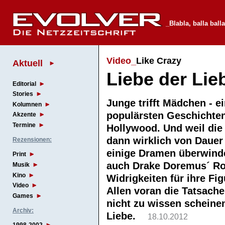
_Blabla, balla balla
Video_
Like Crazy
Aktuell
Liebe der Lie
Editorial
Stories
Junge trifft Mädchen - e
Kolumnen
populärsten Geschichten
Akzente
Termine
Hollywood. Und weil die
dann wirklich von Dauer 
Rezensionen:
einige Dramen überwind
Print
auch Drake Doremus´ Ro
Musik
Kino
Widrigkeiten für ihre Fig
Video
Allen voran die Tatsache
Games
nicht zu wissen scheinen
Archiv:
Liebe.
18.10.2012