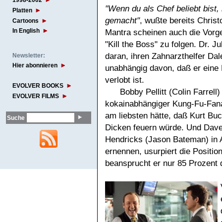
1998-2002
"Wenn du als Chef beliebt bist
Platten
gemacht"
, wußte bereits Chris
Cartoons
In English
Mantra scheinen auch die Vorg
"Kill the Boss" zu folgen. Dr. Ju
daran, ihren Zahnarzthelfer Dal
Newsletter:
Hier abonnieren
unabhängig davon, daß er eine 
verlobt ist.
EVOLVER BOOKS
Bobby Pellitt (Colin Farrell
EVOLVER FILMS
kokainabhängiger Kung-Fu-Fana
am liebsten hätte, daß Kurt Bu
Suche
Dicken feuern würde. Und Dave
Hendricks (Jason Bateman) in A
ernennen, usurpiert die Positio
beansprucht er nur 85 Prozent d