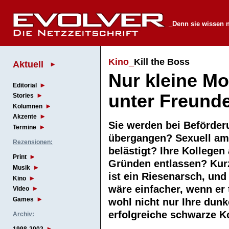
_Denn sie wissen n
Kino_
Kill the Boss
Aktuell
Nur kleine M
Editorial
unter Freund
Stories
Kolumnen
Akzente
Sie werden bei Beförde
Termine
übergangen? Sexuell am 
Rezensionen:
belästigt? Ihre Kollegen
Print
Gründen entlassen? Kur
Musik
ist ein Riesenarsch, und
Kino
wäre einfacher, wenn er
Video
Games
wohl nicht nur Ihre dunk
erfolgreiche schwarze
Archiv: