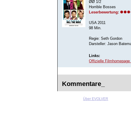
ØØ 1/2
Horrible Bosses
Leserbewertung:
USA 2011
98 Min.
Regie: Seth Gordon
Darsteller: Jason Batema
Links:
Offizielle Filmhomepage 
Kommentare_
Über EVOLVER