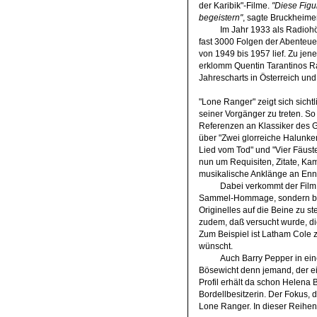
der Karibik"-Filme.
"Diese Figu
begeistern"
, sagte Bruckheime
Im Jahr 1933 als Radiohö
fast 3000 Folgen der Abenteuer
von 1949 bis 1957 lief. Zu jene
erklomm Quentin Tarantinos Ra
Jahrescharts in Österreich un
"Lone Ranger" zeigt sich sicht
seiner Vorgänger zu treten. So 
Referenzen an Klassiker des G
über "Zwei glorreiche Halunken
Lied vom Tod" und "Vier Fäuste 
nun um Requisiten, Zitate, Ka
musikalische Anklänge an Enni
Dabei verkommt der Film 
Sammel-Hommage, sondern bem
Originelles auf die Beine zu st
zudem, daß versucht wurde, die
Zum Beispiel ist Latham Cole z
wünscht.
Auch Barry Pepper in eine
Bösewicht denn jemand, der e
Profil erhält da schon Helena 
Bordellbesitzerin. Der Fokus, 
Lone Ranger. In dieser Reihen