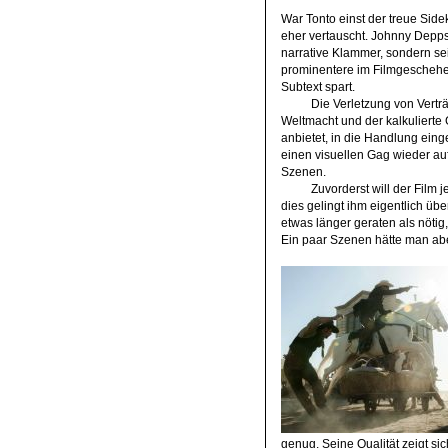
War Tonto einst der treue Side
eher vertauscht. Johnny Depps 
narrative Klammer, sondern sei
prominentere im Filmgeschehen
Subtext spart.
Die Verletzung von Vertr
Weltmacht und der kalkulierte
anbietet, in die Handlung ein
einen visuellen Gag wieder aufh
Szenen.
Zuvorderst will der Film
dies gelingt ihm eigentlich üb
etwas länger geraten als nötig,
Ein paar Szenen hätte man abe
genug. Seine Qualität zeigt si