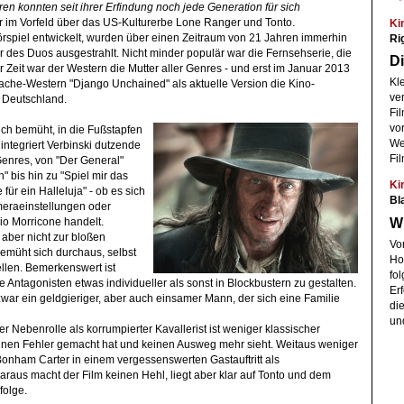
ren konnten seit ihrer Erfindung noch jede Generation für sich
Ki
r im Vorfeld über das US-Kulturerbe Lone Ranger und Tonto.
Ri
rspiel entwickelt, wurden über einen Zeitraum von 21 Jahren immerhin
 des Duos ausgestrahlt. Nicht minder populär war die Fernsehserie, die
Di
r Zeit war der Western die Mutter aller Genres - und erst im Januar 2013
Kl
che-Western "Django Unchained" als aktuelle Version die Kino-
ve
d Deutschland.
Fil
vo
lich bemüht, in die Fußstapfen
We
integriert Verbinski dutzende
Fi
enres, von "Der General"
" bis hin zu "Spiel mir das
Ki
für ein Halleluja" - ob es sich
Bl
meraeinstellungen oder
Wi
o Morricone handelt.
aber nicht zur bloßen
Vo
üht sich durchaus, selbst
Ho
ellen. Bemerkenswert ist
fol
 Antagonisten etwas individueller als sonst in Blockbustern zu gestalten.
Er
war ein geldgieriger, aber auch einsamer Mann, der sich eine Familie
di
un
r Nebenrolle als korrumpierter Kavallerist ist weniger klassischer
inen Fehler gemacht hat und keinen Ausweg mehr sieht. Weitaus weniger
Bonham Carter in einem vergessenswerten Gastauftritt als
daraus macht der Film keinen Hehl, liegt aber klar auf Tonto und dem
folge.