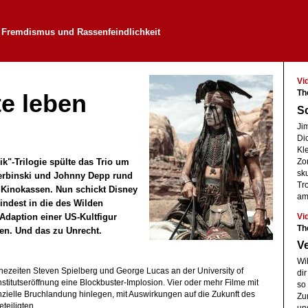
Fremdismus und Rassenfeindlichkeit
Vi
Th
e leben
Sc
Ji
Dic
Kle
ik"-Trilogie spülte das Trio um
Zo
sku
erbinski und Johnny Depp rund
Tr
ie Kinokassen. Nun schickt Disney
am
mindest in die des Wilden
Vi
Adaption einer US-Kultfigur
Th
ppen. Und das zu Unrecht.
V
Wil
hezeiten Steven Spielberg und George Lucas an der University of
di
nstitutseröffnung eine Blockbuster-Implosion. Vier oder mehr Filme mit
so
ielle Bruchlandung hinlegen, mit Auswirkungen auf die Zukunft des
Zu
teiligten.