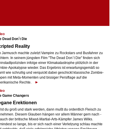
deo
e Dead Don´t Die
ripted Reality
m Jarmusch machte zuletzt Vampire zu Rockstars und Busfahrer zu
htern. In seinem jüngsten Film "The Dead Don´t Die" finden sich
instadtpolizisten infolge einer Klimakatastrophe plötzlich in der
mbie-Apokalypse wieder. Das Ergebnis ist erwartungsgemäß so
rril wie schrullig und verquickt dabei geschickt klassische Zombie-
open mit Meta-Momenten und bissiger Persiflage auf die
erikanische Rechte.
deo
e Game Changers
egane Erektionen
lst du groß und stark werden, dann mußt du ordentlich Fleisch zu
r nehmen. Diesem Glauben hängen vor allem Männer gern nach -
 auch der britische Mixed-Martial-Arts-Kämpfer James Wilks.
mindest so lange, bis er sich nach einer Verletzung schlau machte