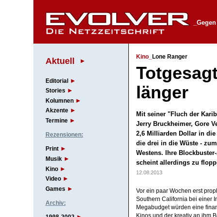
_Gegen 
Kino_
Lone Ranger
Aktuell
Totgesagt
Editorial
länger
Stories
Kolumnen
Akzente
Mit seiner "Fluch der Karib
Termine
Jerry Bruckheimer, Gore V
2,6 Milliarden Dollar in d
Rezensionen:
die drei in die Wüste - zu
Print
Westens. Ihre Blockbuster-
Musik
scheint allerdings zu flo
Kino
12.08.2013
Video
Games
Vor ein paar Wochen erst prop
Southern California bei einer I
Archiv:
Megabudget würden eine finanz
Kinos und der kreativ an ihm Be