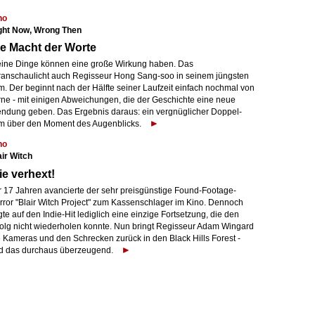
no
ght Now, Wrong Then
e Macht der Worte
eine Dinge können eine große Wirkung haben. Das
ranschaulicht auch Regisseur Hong Sang-soo in seinem jüngsten
m. Der beginnt nach der Hälfte seiner Laufzeit einfach nochmal von
rne - mit einigen Abweichungen, die der Geschichte eine neue
ndung geben. Das Ergebnis daraus: ein vergnüglicher Doppel-
lm über den Moment des Augenblicks.
no
air Witch
e verhext!
r 17 Jahren avancierte der sehr preisgünstige Found-Footage-
rror "Blair Witch Project" zum Kassenschlager im Kino. Dennoch
gte auf den Indie-Hit lediglich eine einzige Fortsetzung, die den
folg nicht wiederholen konnte. Nun bringt Regisseur Adam Wingard
e Kameras und den Schrecken zurück in den Black Hills Forest -
d das durchaus überzeugend.