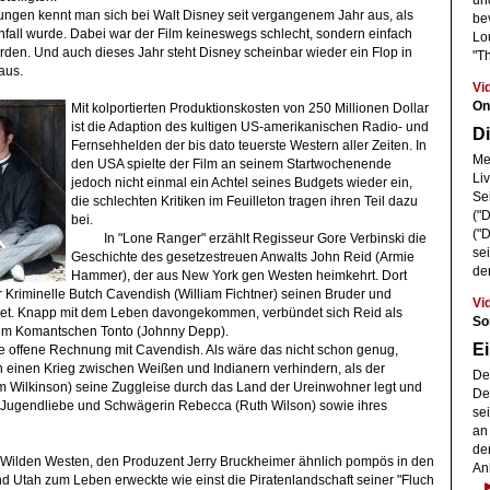
un
ungen kennt man sich bei Walt Disney seit vergangenem Jahr aus, als
be
all wurde. Dabei war der Film keineswegs schlecht, sondern einfach
Lo
rden. Und auch dieses Jahr steht Disney scheinbar wieder ein Flop in
"T
aus.
Vi
On
Mit kolportierten Produktionskosten von 250 Millionen Dollar
ist die Adaption des kultigen US-amerikanischen Radio- und
Di
Fernsehhelden der bis dato teuerste Western aller Zeiten. In
Meh
den USA spielte der Film an seinem Startwochenende
Li
jedoch nicht einmal ein Achtel seines Budgets wieder ein,
Se
die schlechten Kritiken im Feuilleton tragen ihren Teil dazu
("
bei.
("
In "Lone Ranger" erzählt Regisseur Gore Verbinski die
se
Geschichte des gesetzestreuen Anwalts John Reid (Armie
de
Hammer), der aus New York gen Westen heimkehrt. Dort
 Kriminelle Butch Cavendish (William Fichtner) seinen Bruder und
Vi
et. Knapp mit dem Leben davongekommen, verbündet sich Reid als
So
em Komantschen Tonto (Johnny Depp).
Ei
ne offene Rechnung mit Cavendish. Als wäre das nicht schon genug,
einen Krieg zwischen Weißen und Indianern verhindern, als der
De
 Wilkinson) seine Zuggleise durch das Land der Ureinwohner legt und
Der
s Jugendliebe und Schwägerin Rebecca (Ruth Wilson) sowie ihres
se
an
de
m Wilden Westen, den Produzent Jerry Bruckheimer ähnlich pompös in den
An
Utah zum Leben erweckte wie einst die Piratenlandschaft seiner "Fluch