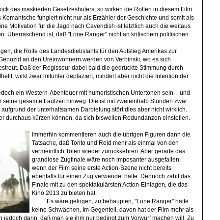
kick des maskierten Gesetzeshüters, so wirken die Rollen in diesem Film
Komantsche fungiert nicht nur als Erzähler der Geschichte und somit als
ne Motivation für die Jagd nach Cavendish ist letztlich auch die weitaus
. Überraschend ist, daß "Lone Ranger" nicht an kritischem politischen
ägen, die Rolle des Landesdiebstahls für den Aufstieg Amerikas zur
 Genozid an den Ureinwohnern werden von Verbinski, wo es sich
gestreut. Daß der Regisseur dabei bald die gedrückte Stimmung durch
ellt, wirkt zwar mitunter deplaziert, mindert aber nicht die Intention der
 jedoch ein Western-Abenteuer mit humoristischen Untertönen sein – und
er seine gesamte Laufzeit hinweg. Die ist mit zweieinhalb Stunden zwar
 aufgrund der unterhaltsamen Darbietung stört dies aber nicht wirklich.
r durchaus kürzen können, da sich bisweilen Redundanzen einstellen.
Immerhin kommentieren auch die übrigen Figuren dann die
Tatsache, daß Tonto und Reid mehr als einmal von den
vermeintlich Toten wieder zurückkehren. Aber gerade das
grandiose Zugfinale wäre noch imposanter ausgefallen,
wenn der Film seine erste Action-Szene nicht bereits
ebenfalls für einen Zug verwendet hätte. Dennoch zählt das
Finale mit zu den spektakulärsten Action-Einlagen, die das
Kino 2013 zu bieten hat.
Es wäre gelogen, zu behaupten, "Lone Ranger" hätte
keine Schwächen. Im Gegenteil, davon hat der Film mehr als
ch jedoch darin, daß man sie ihm nur bedingt zum Vorwurf machen will. Zu