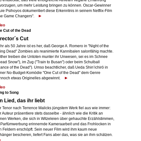
d entdeckte, daß viele erfolgreiche Athleten vegane Ernährung
vorzugen, um mehr Leistung bringen zu können. Oscar-Gewinner
uie Psihoyos dokumentiert diese Erkenntnis in seinem Netflix-Film
he Game Changers".
deo
e Cut of the Dead
rector´s Cut
r als 50 Jahre ist es her, daß George A. Romero in "Night of the
ving Dead" Zombies als reanimierte Kannibalen salonfähig machte.
ither treiben die Untoten munter ihr Unwesen, sei es im Schnee
Dead Snow"), im Zug ("Train to Busan") oder beim Schulball
Dance of the Dead"). Umso beachtlicher, daß Ueda Shin’ichirō in
iner No-Budget-Komödie "One Cut of the Dead" dem Genre
nnoch etwas Originelles abgewinnt.
deo
ng to Song
n Lied, das ihr liebt
r Tenor nach Terrence Malicks jüngstem Werk fiel aus wie immer:
 Auteur präsentiere stets dasselbe - ähnlich wie die Kritik an
inen Werken, die sich in Witzeleien über gehauchte Erzählstimmen,
 Parfümwerbung erinnernde Kameraarbeit und das Frohlocken in
n Feldern erschöpft. Sein neuer Film wird ihm kaum neue
hänger bescheren, liefert Fans aber das, was sie an ihm schätzen.