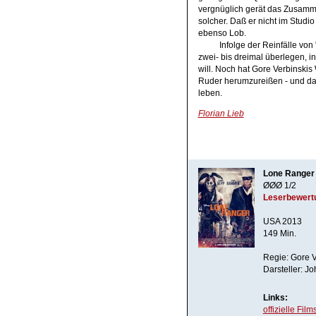
vergnüglich gerät das Zusamm
solcher. Daß er nicht im Studi
ebenso Lob.
Infolge der Reinfälle vo
zwei- bis dreimal überlegen, 
will. Noch hat Gore Verbinski
Ruder herumzureißen - und dam
leben.
Florian Lieb
Lone Ranger
ØØØ 1/2
Leserbewert
USA 2013
149 Min.
Regie: Gore V
Darsteller: J
Links:
offizielle Film