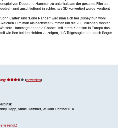
enspiel von Depp und Hammer, zu unterhaltsam der gesamte Film als
o gedreht und anschließend in schlechtes 3D konvertiert wurde, verdient
n "John Carter" und "Lone Ranger" wird man sich bei Disney nun wohl
in welchen Film man als nächstes Summen um die 200 Millionen stecken
s Western-Hommage aber die Chance, mit ihrem Kinostart in Europa das
it wie ihre beiden Helden zu zeigen, daß Totgesagte eben doch länger
ung:
(
bewerten
)
erbinski
ohnny Depp, Armie Hammer, William Fichtner u. a.
seite (engl.)