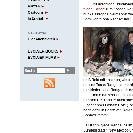
1998-2002
Mit derartigen Bruchland
Platten
"John Carter"
zum Kassen-Reinf
Cartoons
nur katastrophal vermarktet wo
In English
Form von "Lone Ranger" ins H
Newsletter:
Hier abonnieren
EVOLVER BOOKS
EVOLVER FILMS
Suche
muß Reid mit ansehen, wie der
dessen Texas Rangers ermord
maskierter Lone Ranger mit d
Tonto hat selbst noch ei
müssen Reid und er auch noch 
Eisenbahner Latham Cole (Tom
noch dazu in Besitz von Reid
Sohnes kommt.
Es ist somit jede Menge los i
Bundesstaaten New Mexico und 