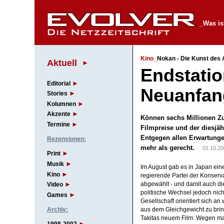
_Was is
Kino_
Nokan - Die Kunst des
Aktuell
Endstatio
Editorial
Neuanfan
Stories
Kolumnen
Akzente
Können sechs Millionen Zu
Termine
Filmpreise und der diesjäh
Entgegen allen Erwartunge
Rezensionen:
mehr als gerecht.
01.10.20
Print
Musik
Im August gab es in Japan eine
Kino
regierende Partei der Konserv
abgewählt - und damit auch die
Video
politische Wechsel jedoch nich
Games
Gesellschaft orientiert sich an
Archiv:
aus dem Gleichgewicht zu brin
Takitas neuem Film: Wegen man