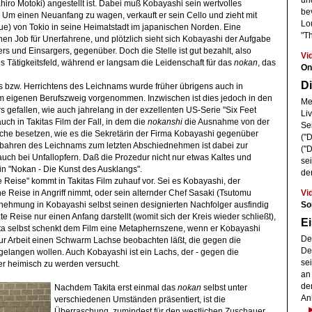
un
iro Motoki) angestellt ist. Dabei muß Kobayashi sein wertvolles
be
 Um einen Neuanfang zu wagen, verkauft er sein Cello und zieht mit
Lo
ue) von Tokio in seine Heimatstadt im japanischen Norden. Eine
"T
en Job für Unerfahrene, und plötzlich sieht sich Kobayashi der Aufgabe
ers und Einsargers, gegenüber. Doch die Stelle ist gut bezahlt, also
Vi
es Tätigkeitsfeld, während er langsam die Leidenschaft für das
nokan
, das
On
Di
s bzw. Herrichtens des Leichnams wurde früher übrigens auch in
m eigenen Berufszweig vorgenommen. Inzwischen ist dies jedoch in den
Meh
 gefallen, wie auch jahrelang in der exzellenten US-Serie "Six Feet
Li
uch in Takitas Film der Fall, in dem die
nokanshi
die Ausnahme von der
Se
sche besetzen, wie es die Sekretärin der Firma Kobayashi gegenüber
("
ufbahren des Leichnams zum letzten Abschiednehmen ist dabei zur
("
uch bei Unfallopfern. Daß die Prozedur nicht nur etwas Kaltes und
se
 in "Nokan - Die Kunst des Ausklangs".
de
te Reise" kommt in Takitas Film zuhauf vor. Sei es Kobayashi, der
Vi
he Reise in Angriff nimmt, oder sein alternder Chef Sasaki (Tsutomu
So
ernehmung in Kobayashi selbst seinen designierten Nachfolger ausfindig
e Reise nur einen Anfang darstellt (womit sich der Kreis wieder schließt),
Ei
kita selbst schenkt dem Film eine Metaphernszene, wenn er Kobayashi
De
r Arbeit einen Schwarm Lachse beobachten läßt, die gegen die
Der
gelangen wollen. Auch Kobayashi ist ein Lachs, der - gegen die
se
 heimisch zu werden versucht.
an
de
Nachdem Takita erst einmal das
nokan
selbst unter
An
verschiedenen Umständen präsentiert, ist die
Überraschung, zumindest für den westlichen Zuschauer,