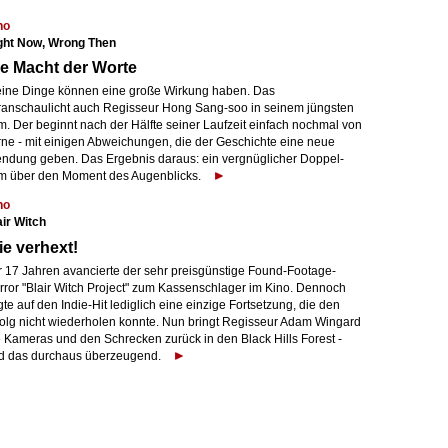
no
ght Now, Wrong Then
e Macht der Worte
eine Dinge können eine große Wirkung haben. Das
ranschaulicht auch Regisseur Hong Sang-soo in seinem jüngsten
m. Der beginnt nach der Hälfte seiner Laufzeit einfach nochmal von
rne - mit einigen Abweichungen, die der Geschichte eine neue
ndung geben. Das Ergebnis daraus: ein vergnüglicher Doppel-
lm über den Moment des Augenblicks.
no
air Witch
e verhext!
r 17 Jahren avancierte der sehr preisgünstige Found-Footage-
rror "Blair Witch Project" zum Kassenschlager im Kino. Dennoch
gte auf den Indie-Hit lediglich eine einzige Fortsetzung, die den
folg nicht wiederholen konnte. Nun bringt Regisseur Adam Wingard
e Kameras und den Schrecken zurück in den Black Hills Forest -
d das durchaus überzeugend.