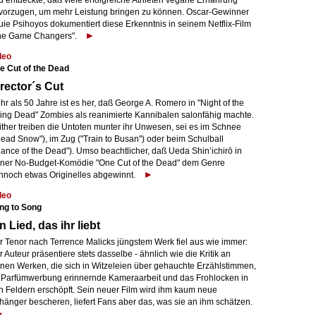
d entdeckte, daß viele erfolgreiche Athleten vegane Ernährung
vorzugen, um mehr Leistung bringen zu können. Oscar-Gewinner
uie Psihoyos dokumentiert diese Erkenntnis in seinem Netflix-Film
he Game Changers".
deo
e Cut of the Dead
rector´s Cut
r als 50 Jahre ist es her, daß George A. Romero in "Night of the
ving Dead" Zombies als reanimierte Kannibalen salonfähig machte.
ither treiben die Untoten munter ihr Unwesen, sei es im Schnee
Dead Snow"), im Zug ("Train to Busan") oder beim Schulball
Dance of the Dead"). Umso beachtlicher, daß Ueda Shin’ichirō in
iner No-Budget-Komödie "One Cut of the Dead" dem Genre
nnoch etwas Originelles abgewinnt.
deo
ng to Song
n Lied, das ihr liebt
r Tenor nach Terrence Malicks jüngstem Werk fiel aus wie immer:
 Auteur präsentiere stets dasselbe - ähnlich wie die Kritik an
inen Werken, die sich in Witzeleien über gehauchte Erzählstimmen,
 Parfümwerbung erinnernde Kameraarbeit und das Frohlocken in
n Feldern erschöpft. Sein neuer Film wird ihm kaum neue
hänger bescheren, liefert Fans aber das, was sie an ihm schätzen.