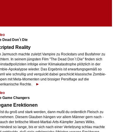
deo
e Dead Don´t Die
ripted Reality
m Jarmusch machte zuletzt Vampire zu Rockstars und Busfahrer zu
htern. In seinem jüngsten Film "The Dead Don´t Die" finden sich
instadtpolizisten infolge einer Klimakatastrophe plötzlich in der
mbie-Apokalypse wieder. Das Ergebnis ist erwartungsgemäß so
rril wie schrullig und verquickt dabei geschickt klassische Zombie-
open mit Meta-Momenten und bissiger Persiflage auf die
erikanische Rechte.
deo
e Game Changers
egane Erektionen
lst du groß und stark werden, dann mußt du ordentlich Fleisch zu
r nehmen. Diesem Glauben hängen vor allem Männer gern nach -
 auch der britische Mixed-Martial-Arts-Kämpfer James Wilks.
mindest so lange, bis er sich nach einer Verletzung schlau machte