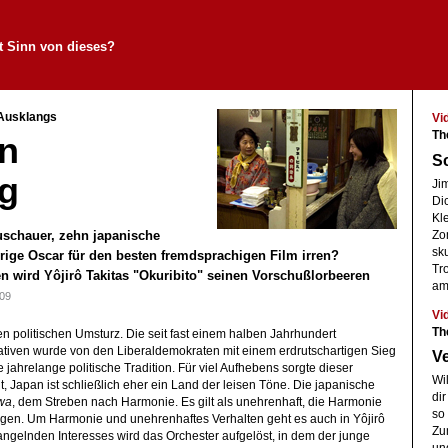
t Sinn von dieses?
 Ausklangs
Vi
Th
n
Sc
g
Ji
Dic
Kle
schauer, zehn japanische
Zo
sku
rige Oscar für den besten fremdsprachigen Film irren?
Tr
n wird Yôjirô Takitas "Okuribito" seinen Vorschußlorbeeren
am
09
Vi
Th
n politischen Umsturz. Die seit fast einem halben Jahrhundert
ativen wurde von den Liberaldemokraten mit einem erdrutschartigen Sieg
V
 jahrelange politische Tradition. Für viel Aufhebens sorgte dieser
Wil
t, Japan ist schließlich eher ein Land der leisen Töne. Die japanische
di
wa
, dem Streben nach Harmonie. Es gilt als unehrenhaft, die Harmonie
so
gen. Um Harmonie und unehrenhaftes Verhalten geht es auch in Yôjirô
Zu
gelnden Interesses wird das Orchester aufgelöst, in dem der junge