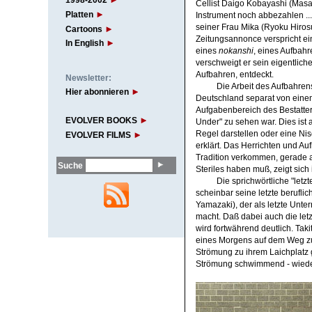
1998-2002
Cellist Daigo Kobayashi (Masah
Platten
Instrument noch abbezahlen ...
seiner Frau Mika (Ryoku Hiros
Cartoons
Zeitungsannonce verspricht ein
In English
eines
nokanshi
, eines Aufbahr
verschweigt er sein eigentlich
Aufbahren, entdeckt.
Newsletter:
Die Arbeit des Aufbahren
Hier abonnieren
Deutschland separat von eine
Aufgabenbereich des Bestatters
EVOLVER BOOKS
Under" zu sehen war. Dies ist a
Regel darstellen oder eine Ni
EVOLVER FILMS
erklärt. Das Herrichten und A
Tradition verkommen, gerade a
Suche
Steriles haben muß, zeigt sich
Die sprichwörtliche "letz
scheinbar seine letzte beruflic
Yamazaki), der als letzte Unt
macht. Daß dabei auch die letzt
wird fortwährend deutlich. Ta
eines Morgens auf dem Weg zu
Strömung zu ihrem Laichplatz 
Strömung schwimmend - wieder