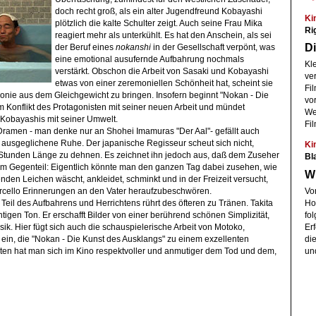
doch recht groß, als ein alter Jugendfreund Kobayashi
Ki
plötzlich die kalte Schulter zeigt. Auch seine Frau Mika
Ri
reagiert mehr als unterkühlt. Es hat den Anschein, als sei
Di
der Beruf eines
nokanshi
in der Gesellschaft verpönt, was
eine emotional ausufernde Aufbahrung nochmals
Kl
verstärkt. Obschon die Arbeit von Sasaki und Kobayashi
ve
etwas von einer zeremoniellen Schönheit hat, scheint sie
Fil
onie aus dem Gleichgewicht zu bringen. Insofern beginnt "Nokan - Die
vo
m Konflikt des Protagonisten mit seiner neuen Arbeit und mündet
We
 Kobayashis mit seiner Umwelt.
Fi
Dramen - man denke nur an Shohei Imamuras "Der Aal"- gefällt auch
e ausgeglichene Ruhe. Der japanische Regisseur scheut sich nicht,
Ki
 Stunden Länge zu dehnen. Es zeichnet ihn jedoch aus, daß dem Zuseher
Bl
. Im Gegenteil: Eigentlich könnte man den ganzen Tag dabei zusehen, wie
Wi
enden Leichen wäscht, ankleidet, schminkt und in der Freizeit versucht,
Vo
rcello Erinnerungen an den Vater heraufzubeschwören.
Ho
Teil des Aufbahrens und Herrichtens rührt des öfteren zu Tränen. Takita
fol
chtigen Ton. Er erschafft Bilder von einer berührend schönen Simplizität,
Er
sik. Hier fügt sich auch die schauspielerische Arbeit von Motoko,
di
ein, die "Nokan - Die Kunst des Ausklangs" zu einem exzellenten
un
en hat man sich im Kino respektvoller und anmutiger dem Tod und dem,