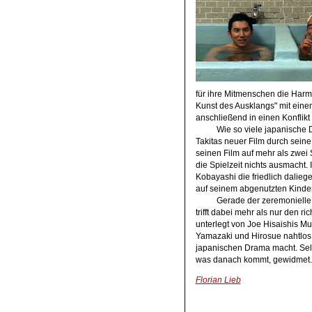
für ihre Mitmenschen die Harm
Kunst des Ausklangs" mit eine
anschließend in einen Konflikt
Wie so viele japanische 
Takitas neuer Film durch sein
seinen Film auf mehr als zwei
die Spielzeit nichts ausmacht
Kobayashi die friedlich dalieg
auf seinem abgenutzten Kinde
Gerade der zeremonielle 
trifft dabei mehr als nur den ri
unterlegt von Joe Hisaishis Mu
Yamazaki und Hirosue nahtlos 
japanischen Drama macht. Selt
was danach kommt, gewidmet.
Florian Lieb