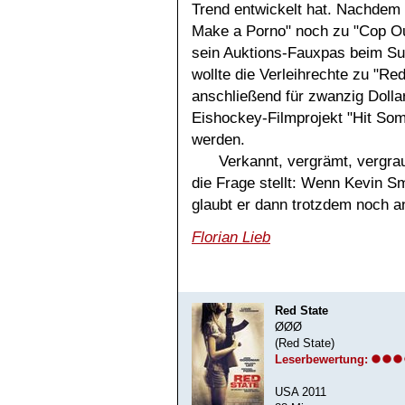
Trend entwickelt hat. Nachdem 
Make a Porno" noch zu "Cop Ou
sein Auktions-Fauxpas beim Sun
wollte die Verleihrechte zu "Red
anschließend für zwanzig Dollar
Eishockey-Filmprojekt "Hit Som
werden.
Verkannt, vergrämt, vergra
die Frage stellt: Wenn Kevin S
glaubt er dann trotzdem noch a
Florian Lieb
Red State
ØØØ
(Red State)
Leserbewertung:
USA 2011