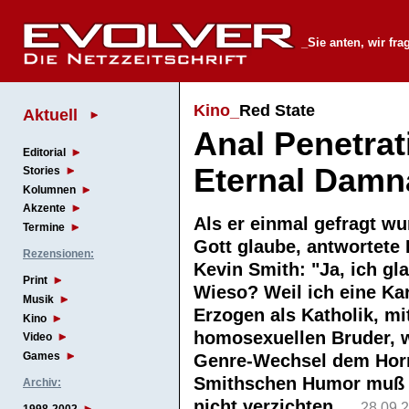
_Sie anten, wir fr
Kino_
Red State
Aktuell
Anal Penetrat
Editorial
Eternal Damn
Stories
Kolumnen
Akzente
Als er einmal gefragt wu
Termine
Gott glaube, antwortete
Rezensionen:
Kevin Smith: "Ja, ich gl
Print
Wieso? Weil ich eine Kar
Musik
Erzogen als Katholik, mi
Kino
homosexuellen Bruder, w
Video
Games
Genre-Wechsel dem Horr
Smithschen Humor muß 
Archiv:
nicht verzichten.
28.09.