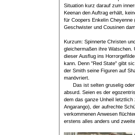
Situation kurz darauf zum inners
Keenan den Auftrag erhält, kei
für Coopers Enkelin Cheyenne (K
Geschwister und Cousinen dami
Kurzum: Spinnerte Christen un
gleichermaßen ihre Watschen. 
dieser Ausflug ins Horrorgefild
kann. Denn "Red State" gibt si
der Smith seine Figuren auf S
manövriert.
Das ist selten gruselig ode
absurd. Seien es der egozentri
dem das ganze Unheil letztlich 
Angarango), der aufrechte Schül
verkommenen Anwesen flüchten 
erstens alles anders und zweit