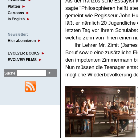
Als der französische Essayist 
1998-2002
Platten
sagte "Philosophieren heißt ster
Cartoons
gemeint wie Regisseur John Hud
In English
läßt er nämlich 20 Jugendliche 
letzten Tag vor ihrem Schulabsc
Newsletter:
welche zehn von ihnen einen nu
Hier abonnieren
Ihr Lehrer Mr. Zimit (James
Beruf sowie eine zusätzliche 
EVOLVER BOOKS
den impotenten Zimmermann bi
EVOLVER FILMS
Nun müssen die Teenager entsch
Suche
mögliche Wiederbevölkerung de