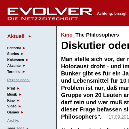
_Achtung, bissig!
Kino_
The Philosophers
Aktuell
Diskutier oder
Editorial
Stories
Man stelle sich vor, der 
Kolumnen
Holocaust droht - und i
Akzente
Termine
Bunker gibt es für ein Ja
und Lebensmittel für 10
Rezensionen:
Problem ist nur, daß man
Print
Gruppe von 20 Leuten a
Musik
Kino
darf rein und wer muß s
Video
dieser Frage befassen si
Games
Philosophers".
17.09.20
Archiv: