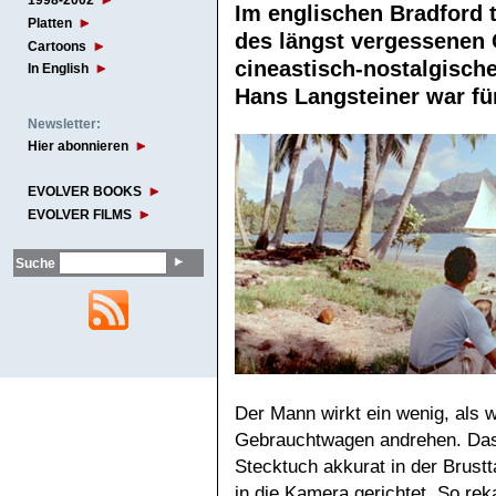
1998-2002
Im englischen Bradford t
Platten
des längst vergessenen
Cartoons
cineastisch-nostalgisch
In English
Hans Langsteiner war f
Newsletter:
Hier abonnieren
EVOLVER BOOKS
EVOLVER FILMS
Suche
Der Mann wirkt ein wenig, als 
Gebrauchtwagen andrehen. Das 
Stecktuch akkurat in der Brustt
in die Kamera gerichtet. So rek