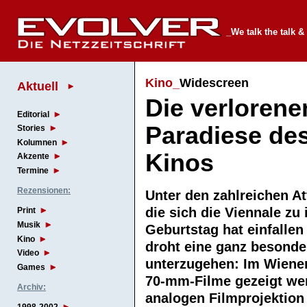
_We talk the talk &
Kino_
Widescreen
Aktuell
Die verlorene
Editorial
Paradiese de
Stories
Kolumnen
Kinos
Akzente
Termine
Rezensionen:
Unter den zahlreichen At
die sich die Viennale zu
Print
Musik
Geburtstag hat einfallen
Kino
droht eine ganz besonde
Video
unterzugehen: Im Wiener
Games
70-mm-Filme gezeigt wer
Archiv:
analogen Filmprojektion