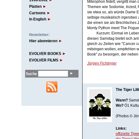
1998-2002
Mikrophon fistelt, vergißt man
Platten
Themen wie Sodomie, Inzest, f
sie etwa so, als würde Dame 
Cartoons
selbige musikalisch irgendwo
In English
die einen sie als Brechtsches
Monty Python meet The Pogue
Kurzum: Einmal im Leben
Newsletter:
diesen Samstag bietet sich anl
Hier abonnieren
gleich zu Zeilen wie "Cancer ca
mitsingen wollen, empfehlen wi
EVOLVER BOOKS
Book" zu besorgen, der neben 
EVOLVER FILMS
Jürgen Fichtinger
Suche
The Tiger Lill
Wann?
Samsta
Wo?
Ö1 Kultur
(Photos © Jör
Links:
offizielle Tige