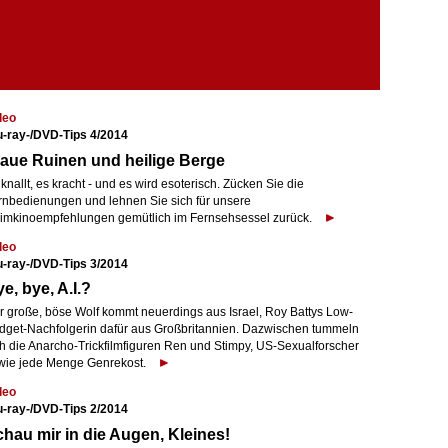
deo
u-ray-/DVD-Tips 4/2014
aue Ruinen und heilige Berge
knallt, es kracht - und es wird esoterisch. Zücken Sie die
rnbedienungen und lehnen Sie sich für unsere
imkinoempfehlungen gemütlich im Fernsehsessel zurück.
deo
u-ray-/DVD-Tips 3/2014
e, bye, A.I.?
r große, böse Wolf kommt neuerdings aus Israel, Roy Battys Low-
dget-Nachfolgerin dafür aus Großbritannien. Dazwischen tummeln
ch die Anarcho-Trickfilmfiguren Ren und Stimpy, US-Sexualforscher
wie jede Menge Genrekost.
deo
u-ray-/DVD-Tips 2/2014
hau mir in die Augen, Kleines!