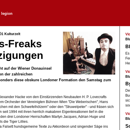
 legion
Ö1 Kulturzelt
Vi
Bl
s-Freaks
Bl
zigungen
Es 
Fe
He
cht auf der Wiener Donauinsel
Vi
en der zahlreichen
Bl
sonders diese obskure Londoner Formation den Samstag zum
By
De
Bu
Alexander Hacke von den Einstürzenden Neubauten H. P. Lovecrafts
si
dem Orchester der Vereinigten Bühnen Wien "Die Weberischen", Hans
so
hen mit den Schwefelhölzern" oder den "Struwelpeter" - und fräsen sich
 seit 1994 mit ihren herrlich makabren Eigenkreationen tief in die
Vi
 den drei Londoner Herrschaften Martyn Jacques, Adrian Huge und
Bl
 die Tiger Lillies.
Sc
 Falsett hundsgemeine Texte zu Akkordeon und singender Säge ins