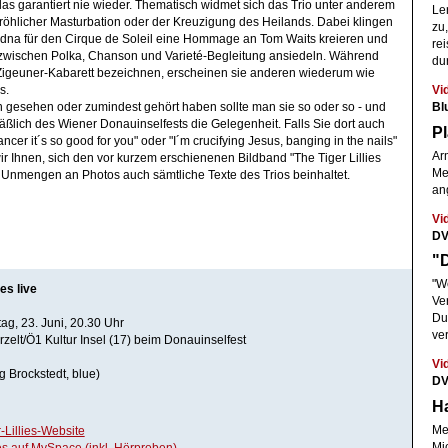
 das garantiert nie wieder. Thematisch widmet sich das Trio unter anderem
Le
röhlicher Masturbation oder der Kreuzigung des Heilands. Dabei klingen
zu,
Edna für den Cirque de Soleil eine Hommage an Tom Waits kreieren und
rei
 zwischen Polka, Chanson und Varieté-Begleitung ansiedeln. Während
du
 Zigeuner-Kabarett bezeichnen, erscheinen sie anderen wiederum wie
Vi
s.
Bl
 gesehen oder zumindest gehört haben sollte man sie so oder so - und
äßlich des Wiener Donauinselfests die Gelegenheit. Falls Sie dort auch
P
ncer it´s so good for you" oder "I´m crucifying Jesus, banging in the nails"
Arm
r Ihnen, sich den vor kurzem erschienenen Bildband "The Tiger Lillies
Me
Unmengen an Photos auch sämtliche Texte des Trios beinhaltet.
an
Vi
DV
"D
"W
ies live
Ver
Du
g, 23. Juni, 20.30 Uhr
ve
zelt/Ö1 Kultur Insel (17) beim Donauinselfest
Vi
g Brockstedt, blue)
DV
Ha
Mel
r-Lillies-Website
Mi