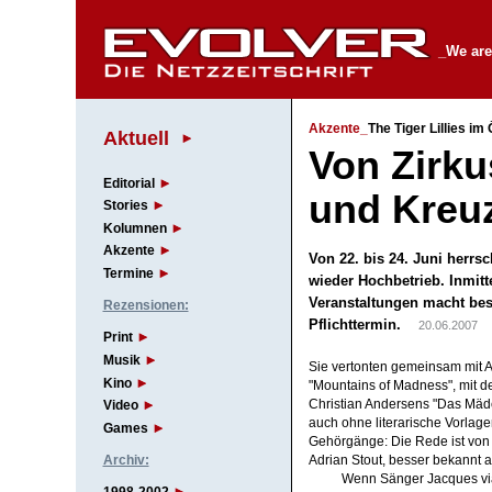
_We are
Akzente_
The Tiger Lillies im 
Aktuell
Von Zirku
Editorial
und Kreu
Stories
Kolumnen
Akzente
Von 22. bis 24. Juni herrs
Termine
wieder Hochbetrieb. Inmitt
Veranstaltungen macht be
Rezensionen:
Pflichttermin.
20.06.2007
Print
Musik
Sie vertonten gemeinsam mit 
Kino
"Mountains of Madness", mit 
Christian Andersens "Das Mädc
Video
auch ohne literarische Vorlagen
Games
Gehörgänge: Die Rede ist von
Archiv:
Adrian Stout, besser bekannt als
Wenn Sänger Jacques via