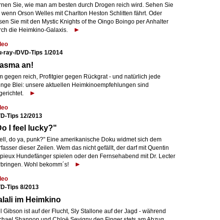
rnen Sie, wie man am besten durch Drogen reich wird. Sehen Sie
 wenn Orson Welles mit Charlton Heston Schlitten fährt. Oder
sen Sie mit den Mystic Knights of the Oingo Boingo per Anhalter
rch die Heimkino-Galaxis.
deo
u-ray-/DVD-Tips 1/2014
lasma an!
 gegen reich, Profitgier gegen Rückgrat - und natürlich jede
nge Blei: unsere aktuellen Heimkinoempfehlungen sind
gerichtet.
deo
D-Tips 12/2013
o I feel lucky?"
ell, do ya, punk?" Eine amerikanische Doku widmet sich dem
fasser dieser Zeilen. Wem das nicht gefällt, der darf mit Quentin
pieux Hundefänger spielen oder den Fernsehabend mit Dr. Lecter
rbringen. Wohl bekomm´s!
deo
D-Tips 8/2013
lali im Heimkino
 Gibson ist auf der Flucht, Sly Stallone auf der Jagd - während
chael Shannon und Chloë Sevigny den Finger stets am Abzug