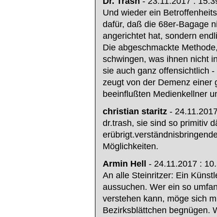
Dr. Trash
- 23.11.2017 : 15.3
Und wieder ein Betroffenheits
dafür, daß die 68er-Bagage n
angerichtet hat, sondern endl
Die abgeschmackte Methode, 
schwingen, was ihnen nicht i
sie auch ganz offensichtlich 
zeugt von der Demenz einer g
beeinflußten Medienkellner u
christian staritz
- 24.11.2017
dr.trash, sie sind so primiti
erübrigt.verständnisbringendes
Möglichkeiten.
Armin Hell
- 24.11.2017 : 10
An alle Steinritzer: Ein Künst
aussuchen. Wer ein so umfan
verstehen kann, möge sich m
Bezirksblättchen begnügen. W