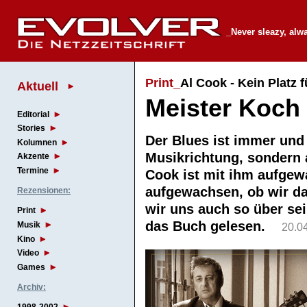
_Never sleazy, alw
Print_
Al Cook - Kein Platz
Aktuell
Meister Koch
Editorial
Stories
Der Blues ist immer und ü
Kolumnen
Musikrichtung, sondern 
Akzente
Termine
Cook ist mit ihm aufgew
aufgewachsen, ob wir da
Rezensionen:
wir uns auch so über sei
Print
das Buch gelesen.
Musik
20.0
Kino
Video
Games
Archiv: