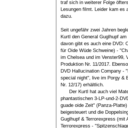
traf sich in weiterer Folge öfter
Lesungen filmt. Leider kam es a
dazu.
Seit ungefähr zwei Jahren begle
Kurtl den General Guglhupf am
davon gibt es auch eine DVD: 
für Oide Wüde Schweine) - "Cha
im Chelsea und im Venster99, V
Produktion Nr. 11/2017. Ebenso 
DVD Hallucination Company - "
special night", live im Porgy &
Nr. 12/17) erhältlich.
Der Kurtl hat auch viel Mate
phantastischen 3-LP-und-2-DV
guade oide Zeit" (Panza-Platte)
beigesteuert und die Doppelsin
Guglhupf & Terrorexpress (mit 
Terrorexpress - "Spitzenschlage