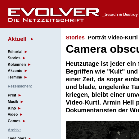
_Search & Destroy
Stories_
Porträt Video-Kurtl
Aktuell
Camera obsc
Editorial
Stories
Heutzutage ist jeder ein
Kolumnen
Begriffen wie "Kult" und
Akzente
Termine
einer Zeit, da sogar ein
und blade, ungelenke Ta
Rezensionen:
kriegen, bleibt einer u
Print
Video-Kurtl. Armin Hell 
Musik
Kino
Dokumentaristen der W
Video
Games
Archiv: