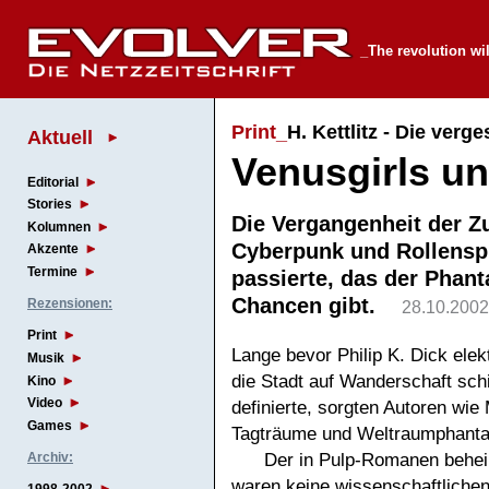
_The revolution wi
Print_
H. Kettlitz - Die ver
Aktuell
Venusgirls u
Editorial
Stories
Die Vergangenheit der Z
Kolumnen
Cyberpunk und Rollensp
Akzente
Termine
passierte, das der Phant
Chancen gibt.
Rezensionen:
28.10.2002
Print
Lange bevor Philip K. Dick elek
Musik
die Stadt auf Wanderschaft sch
Kino
Video
definierte, sorgten Autoren wie
Games
Tagträume und Weltraumphantas
Der in Pulp-Romanen beheim
Archiv:
waren keine wissenschaftliche