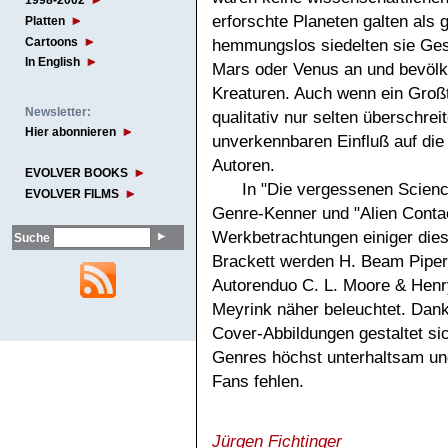
1998-2002
erforschte Planeten galten als g
Platten
Cartoons
hemmungslos siedelten sie Ges
In English
Mars oder Venus an und bevölke
Kreaturen. Auch wenn ein Großt
Newsletter:
qualitativ nur selten überschrei
Hier abonnieren
unverkennbaren Einfluß auf di
Autoren.
EVOLVER BOOKS
In "Die vergessenen Science
EVOLVER FILMS
Genre-Kenner und "Alien Contac
Werkbetrachtungen einiger dies
Suche
Brackett werden H. Beam Piper,
Autorenduo C. L. Moore & Henr
Meyrink näher beleuchtet. Dank
Cover-Abbildungen gestaltet si
Genres höchst unterhaltsam und
Fans fehlen.
Jürgen Fichtinger