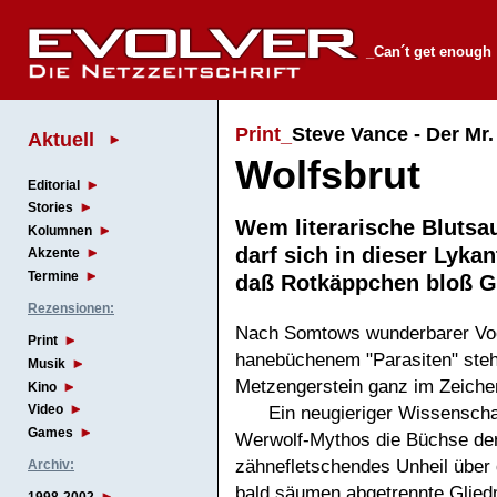
_Can´t get enough
Print_
Steve Vance - Der Mr.
Aktuell
Wolfsbrut
Editorial
Stories
Wem literarische Blutsa
Kolumnen
darf sich in dieser Lyk
Akzente
Termine
daß Rotkäppchen bloß 
Rezensionen:
Nach Somtows wunderbarer Vo
Print
hanebüchenem "Parasiten" steht
Musik
Metzengerstein ganz im Zeiche
Kino
Video
Ein neugieriger Wissenscha
Games
Werwolf-Mythos die Büchse der
zähnefletschendes Unheil über 
Archiv:
bald säumen abgetrennte Glied