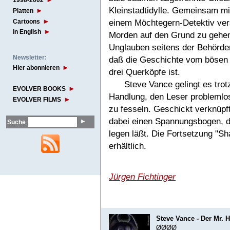
1998-2002
Kleinstadtidylle. Gemeinsam m
Platten
Cartoons
einem Möchtegern-Detektiv ver
In English
Morden auf den Grund zu gehen
Unglauben seitens der Behörde
Newsletter:
daß die Geschichte vom bösen 
Hier abonnieren
drei Querköpfe ist.
Steve Vance gelingt es trot
EVOLVER BOOKS
Handlung, den Leser problemlos
EVOLVER FILMS
zu fesseln. Geschickt verknüpf
dabei einen Spannungsbogen, d
Suche
legen läßt. Die Fortsetzung "Sha
erhältlich.
Jürgen Fichtinger
Steve Vance - Der Mr. H
ØØØØ