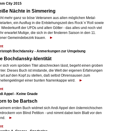
mm City 2015
iße Nächte in Simmering
cht mehr ganz so böse Veteranen aus allen möglichen Metal-
elarten, ein Ausflug in die Entstehungszeit des Rock´n´Roll sowie
 Wiederkunft der UFOs und alten Götter - das alles und noch viel
r erwartet Mutige, die sich in der finsteren Saison in den 11.
ener Gemeindebezirk trauen.
nt
ristoph Bochdansky - Anmerkungen zur Umgebung
e Bochdansky-Identität
r sich vom spröden Titel abschrecken lässt, begeht einen groben
hler. Dieses Buch ist imstande, die Welt der eigenen Erfahrungen
rart auf den Kopf zu stellen, daß selbst Ohrensausen zum
hellengeklingel einer bunten Narrenkappe wird.
nt
di Appel - Keine Gnade
rn to be Bartsch
 seinem ersten Buch widmet sich Andi Appel den österreichischen
drockern von Blind Petition - und nimmt dabei kein Blatt vor den
nd.
nt