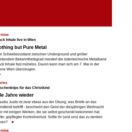
rmine
ck Inhale live in Wien
thing but Pure Metal
n Schwebezustand zwischen Underground und größer
rdendem Bekanntheitsgrad meistert die österreichische Metalband
ack Inhale fast mühelos. Davon kann man sich am 7. Mai in der
ene Wien überzeugen.
ories
schenktips für das Christkind
le Jahre wieder
audia Jusits ist zwar etwas aus der Übung, was Briefe an das
istkindl betrifft - beschwört den Geist der diesjährigen Weihnacht
er mit einigen Werken, die sie selbst geschenkt bekommen hat.
to: gepflegter Kontrollverlust. Sollte ihr (und uns) das zu denken
ben?
rmine