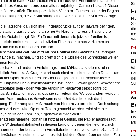
n auf eine harte Probe stellen wird. Im Zuge der Ermittlungen taucht eine
Si
kt ihres Verschwindens ebenfalls zehnjährigen Carmen Illes auf. Dieser
He
ige Jahre zurück. Ein unappetitliches Video mit Carmen ist nur der Beginn
ntdeckungen, die zur Auffindung eines Verlieses hinter Müllers Garage
Ni
Spi
ie Tatsache, daß sich ihre Finderabdrücke auf der Tatwaffe befinden,
die
erstattung aus, die wenig an einer Aufklärung interessiert ist und die
meh
che Gefahr bringt. Die Entführer, mit denen sie jetzt konfrontiert ist,
Wi
t es nicht mehr um die verschwitzten Phantasien eines verklemmten
ht und einfach um Leben und Tod.
Pri
cht mehr viel Zeit. Sie wird all ihre Routine und Gewitztheit aufbringen
Ch
Ende zu machen. Und so dreht sich die Spirale des Schreckens weiter
Di
igen Finale.
ascha K. und anderen Entführungs– und Mißbrauchsopfern sind in
We
tlich. Veronika A. Grager spart auch nicht mit schmerzhaften Details, um
Fe
on der Opfer zu erzeugen. Ihr Ziel ist es jedoch nicht, voyeuristische
de
ern Empathie und Aufmerksamkeit auszulösen. Gewalt gegen Schwächere
Sc
kzeptabel sein - oder, wie die Autorin im Nachwort selbst schreibt:
Pri
daß Schriftsteller mit dem, was sie schreiben, die Welt verändern werden.
An
n, Verdrängtes ins Bewußtsein rufen. Und das hoffe ich durch
gung, Entführung und Mißbrauch von Kindern zu erreichen. Doch solange
Bo
ch vertuscht wird, Opfer zu Tätern gemacht werden, wird sich nichts
In
eg, nicht in den Familien, nirgendwo auf der Welt."
Har
rlag erschienene Roman ist trotz aller Geduld, die Papier nachgesagt
Mu
 die Widerstandsfähigkeit in diesem Land und gegen die Feigheit, sich
uern oder der berüchtigten Einzeltätertheorie zu verstecken. Schließlich
Pri
 Schwächere zu sein - und wenn es sich bei dem Gegenüber um einen Zug