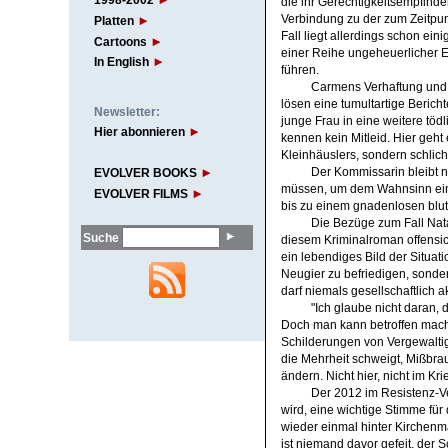
1998-2002
die ihr Gerechtigkeitsempfinde
Verbindung zu der zum Zeitpun
Platten
Fall liegt allerdings schon ein
Cartoons
einer Reihe ungeheuerlicher E
In English
führen.
Carmens Verhaftung und d
lösen eine tumultartige Bericht
Newsletter:
junge Frau in eine weitere tödli
Hier abonnieren
kennen kein Mitleid. Hier geh
Kleinhäuslers, sondern schlic
Der Kommissarin bleibt ni
EVOLVER BOOKS
müssen, um dem Wahnsinn ein 
EVOLVER FILMS
bis zu einem gnadenlosen blut
Die Bezüge zum Fall Nat
Suche
diesem Kriminalroman offensich
ein lebendiges Bild der Situati
Neugier zu befriedigen, sond
darf niemals gesellschaftlich a
"Ich glaube nicht daran, 
Doch man kann betroffen mache
Schilderungen von Vergewalti
die Mehrheit schweigt, Mißbrau
ändern. Nicht hier, nicht im Kri
Der 2012 im Resistenz-Ve
wird, eine wichtige Stimme für
wieder einmal hinter Kirchenma
ist niemand davor gefeit, der