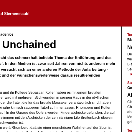
nd Sternenstaub!
nadenlos
Te
Bla
s Unchained
No
De
aucht das schmerzhaft-beliebte Thema der Entführung und des
we
f. In den Medien ist zwar seit Jahren von nichts anderem mehr
Bl
 versucht sich an einer anderen Methode der Aufarbeitung -
Sz
 und der wünschenswerterweise daraus resultierenden
St
Ge
und ihr Kollege Sebastian Koller haben es mit einem brutalen
Al
ler wird mit mehreren Stichwunden in seinem Haus in der idyllischen
Cl
der die Täter, die für das brutale Massaker verantwortlich sind, haben
Chr
einahe klinisch sauberen Tatort zu hinterlassen. Rhomberg und Koller
ab
 auf. In der Garage des Opfers werden Fingerabdrücke gefunden, die auf
Mot
e stimmen mit den Abdrücken der zehnjährigen Lilo Breitenbach überein,
ge
rschwunden ist.
 weiß Rhomberg, daß sie einer monströsen Wahrheit auf der Spur ist,
Te