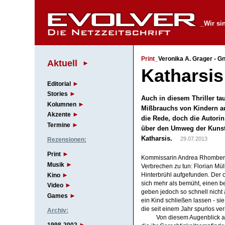
_Wir si
Print_
Veronika A. Grager - G
Aktuell
Katharsi
Editorial
Stories
Auch in diesem Thriller t
Kolumnen
Mißbrauchs von Kindern au
Akzente
die Rede, doch die Autorin
Termine
über den Umweg der Kunst
Katharsis.
29.07.2013
Rezensionen:
Print
Kommissarin Andrea Rhomberg 
Musik
Verbrechen zu tun: Florian Mül
Kino
Hinterbrühl aufgefunden. Der o
sich mehr als bemüht, einen b
Video
geben jedoch so schnell nicht
Games
ein Kind schließen lassen - si
die seit einem Jahr spurlos ve
Archiv:
Von diesem Augenblick an