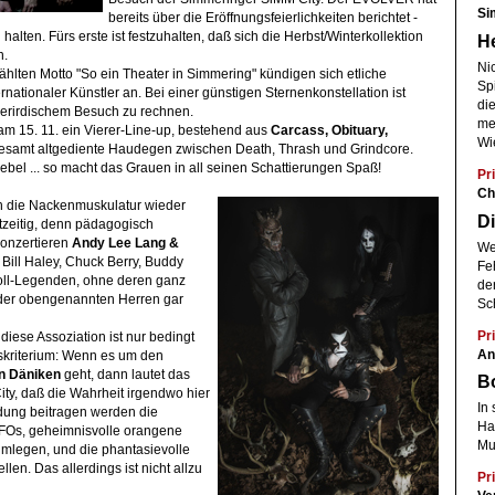
Si
bereits über die Eröffnungsfeierlichkeiten berichtet -
lten. Fürs erste ist festzuhalten, daß sich die Herbst/Winterkollektion
He
n.
Ni
hlten Motto "So ein Theater in Simmering" kündigen sich etliche
Spi
nationaler Künstler an. Bei einer günstigen Sternenkonstellation ist
die
erirdischem Besuch zu rechnen.
meh
am 15. 11. ein Vierer-Line-up, bestehend aus
Carcass, Obituary,
Wi
llesamt altgediente Haudegen zwischen Death, Thrash und Grindcore.
bel ... so macht das Grauen in all seinen Schattierungen Spaß!
Pri
Ch
ch die Nackenmuskulatur wieder
Di
zeitig, denn pädagogisch
konzertieren
Andy Lee Lang &
We
 Bill Haley, Chuck Berry, Buddy
Fe
oll-Legenden, ohne deren ganz
de
der obengenannten Herren gar
Sc
Pri
iese Assoziation ist nur bedingt
An
tskriterium: Wenn es um den
n Däniken
geht, dann lautet das
Bo
ity, daß die Wahrheit irgendwo hier
In
ndung beitragen werden die
Har
FOs, geheimnisvolle orangene
Mu
mlegen, und die phantasievolle
tellen. Das allerdings ist nicht allzu
Pri