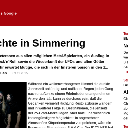
als Google
Te
Bla
chte in Simmering
No
De
teranen aus allen möglichen Metal-Spielarten, ein Ausflug in
we
ck´n´Roll sowie die Wiederkunft der UFOs und alten Götter -
Bl
r erwartet Mutige, die sich in der finsteren Saison in den 11.
Sz
rauen.
09.11.2015
St
Während ein wolkenverhangener Himmel die dunkle
Ge
Jahreszeit ankündigt und naßkalter Regen jeden Gang
Al
nach draußen zu einem Erlebnis der unangenehmen
Art werden läßt, kann es durchaus sein, daß die
Cl
Gedanken vermehrt Richtung Restplatzbörse wandern
Chr
und in weiterer Folge zu Destinationen, die jenseits
ab
der 25-Grad-Marke liegen. Aber halt! Eine wesentlich
Mot
kostengünstigere Möglichkeit, in angenehmer
ge
Atmosphäre Körpertemperatur zu speichern, wäre ein
Te
Besuch der Simmeringer SiMM City. Der EVOLVER hat