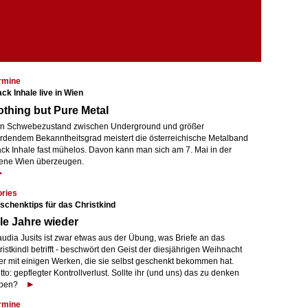
rmine
ck Inhale live in Wien
thing but Pure Metal
n Schwebezustand zwischen Underground und größer
rdendem Bekanntheitsgrad meistert die österreichische Metalband
ack Inhale fast mühelos. Davon kann man sich am 7. Mai in der
ene Wien überzeugen.
ories
schenktips für das Christkind
le Jahre wieder
audia Jusits ist zwar etwas aus der Übung, was Briefe an das
istkindl betrifft - beschwört den Geist der diesjährigen Weihnacht
er mit einigen Werken, die sie selbst geschenkt bekommen hat.
to: gepflegter Kontrollverlust. Sollte ihr (und uns) das zu denken
ben?
rmine