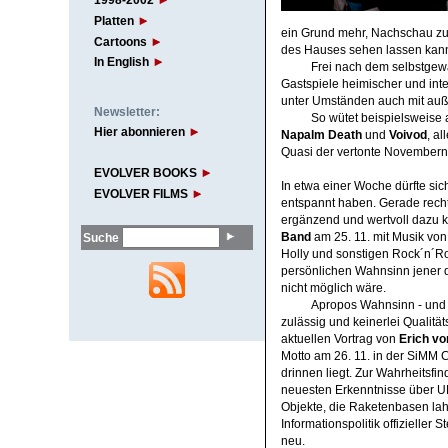
1998-2002
Platten
ein Grund mehr, Nachschau zu ha
Cartoons
des Hauses sehen lassen kan
In English
Frei nach dem selbstgewä
Gastspiele heimischer und inter
unter Umständen auch mit auß
Newsletter:
So wütet beispielsweise 
Hier abonnieren
Napalm Death
und
Voivod
, a
Quasi der vertonte Novemberne
EVOLVER BOOKS
In etwa einer Woche dürfte si
EVOLVER FILMS
entspannt haben. Gerade recht
ergänzend und wertvoll dazu 
Band
am 25. 11. mit Musik von
Suche
Holly und sonstigen Rock´n´R
persönlichen Wahnsinn jener 
nicht möglich wäre.
Apropos Wahnsinn - und d
zulässig und keinerlei Qualitä
aktuellen Vortrag von
Erich vo
Motto am 26. 11. in der SiMM C
drinnen liegt. Zur Wahrheitsfi
neuesten Erkenntnisse über U
Objekte, die Raketenbasen lah
Informationspolitik offizieller S
neu.