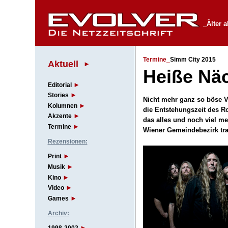
_Älter 
Termine_
Simm City 2015
Aktuell
Heiße Nä
Editorial
Stories
Nicht mehr ganz so böse Ve
Kolumnen
die Entstehungszeit des Ro
Akzente
das alles und noch viel meh
Termine
Wiener Gemeindebezirk t
Rezensionen:
Print
Musik
Kino
Video
Games
Archiv: