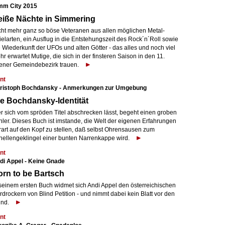
mm City 2015
iße Nächte in Simmering
cht mehr ganz so böse Veteranen aus allen möglichen Metal-
elarten, ein Ausflug in die Entstehungszeit des Rock´n´Roll sowie
 Wiederkunft der UFOs und alten Götter - das alles und noch viel
r erwartet Mutige, die sich in der finsteren Saison in den 11.
ener Gemeindebezirk trauen.
nt
ristoph Bochdansky - Anmerkungen zur Umgebung
e Bochdansky-Identität
r sich vom spröden Titel abschrecken lässt, begeht einen groben
hler. Dieses Buch ist imstande, die Welt der eigenen Erfahrungen
rart auf den Kopf zu stellen, daß selbst Ohrensausen zum
hellengeklingel einer bunten Narrenkappe wird.
nt
di Appel - Keine Gnade
rn to be Bartsch
 seinem ersten Buch widmet sich Andi Appel den österreichischen
drockern von Blind Petition - und nimmt dabei kein Blatt vor den
nd.
nt