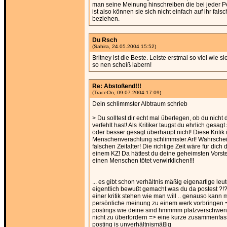
man seine Meinung hinschreiben die bei jeder 
ist also können sie sich nicht einfach auf ihr falsc
beziehen.
Du Rsch
(Sahira, 24.05.2004 15:52)
Britney ist die Beste. Leiste erstmal so viel wie s
so nen scheiß labern!
Re: Abstoßend!!!
(TraceOn, 09.07.2004 17:09)
Dein schlimmster Albtraum schrieb
> Du solltest dir echt mal überlegen, ob du nicht
verfehlt hast! Als Kritiker taugst du ehrlich gesagt
oder besser gesagt überhaupt nicht! Diese Kritik i
Menschenverachtung schlimmster Art! Wahrschein
falschen Zeitalter! Die richtige Zeit wäre für dich 
einem KZ! Da hättest du deine geheimsten Vorst
einen Menschen tötet verwirklichen!!!
... es gibt schon verhältnis mäßig eigenartige leute
eigentlich bewußt gemacht was du da postest ?!
einer kritik stehen wie man will .. genauso kann
persönliche meinung zu einem werk vorbringen 
postings wie deine sind hmmmm platzverschwend
nicht zu überfordern => eine kurze zusammenfa
posting is unverhältnismäßig