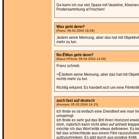
Da kann ich nur viel Spass mit Vaseline, Kleenex
Postersammlung wŸnschen!
Was geht denn?
(Franz, 08.04.2004 18:29)
Jedem seine Meinung, aber das hat mit Objektivitä
mehr zu tun.
Re:ÊWas geht denn?
(Klaus HŸbner, 09.04.2004 14:09)
Franz schrieb
>ÊJedem seine Meinung, aber das hat mit Objektiv
nichts mehr zu tun.
Richtig erkannt: Es handelt sich um eine Filmkriti
auch fast auf deutsch
(Anonym, 05.05.2004 14:15)
Ich finde es ist einfach eine Dreistheit wie man hie
umspringt.
Ich finde es sehr gut das Brit ihren Horizont erwe
dreh, natürlich kann nicht alles auf anhieb klapp
möchte ich das Wort kritik etwas definieren. Es b
fall das schlechteste aus einem Film rauszuhole
aufzuschreiben. Es gibt durch aus positive Kritik. 