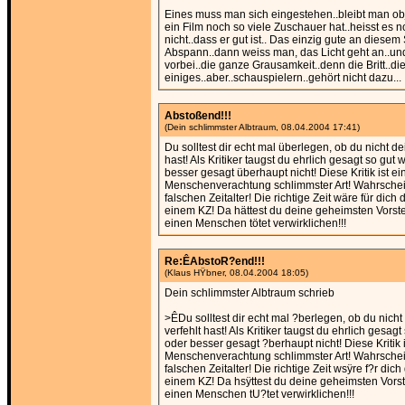
Eines muss man sich eingestehen..bleibt man ob
ein Film noch so viele Zuschauer hat..heisst es 
nicht..dass er gut ist.. Das einzig gute an diesem S
Abspann..dann weiss man, das Licht geht an..und 
vorbei..die ganze Grausamkeit..denn die Britt..die
einiges..aber..schauspielern..gehört nicht dazu...
Abstoßend!!!
(Dein schlimmster Albtraum, 08.04.2004 17:41)
Du solltest dir echt mal überlegen, ob du nicht de
hast! Als Kritiker taugst du ehrlich gesagt so gut 
besser gesagt überhaupt nicht! Diese Kritik ist ei
Menschenverachtung schlimmster Art! Wahrschein
falschen Zeitalter! Die richtige Zeit wäre für dich 
einem KZ! Da hättest du deine geheimsten Vorst
einen Menschen tötet verwirklichen!!!
Re:ÊAbstoR?end!!!
(Klaus HŸbner, 08.04.2004 18:05)
Dein schlimmster Albtraum schrieb
>ÊDu solltest dir echt mal ?berlegen, ob du nicht
verfehlt hast! Als Kritiker taugst du ehrlich gesagt
oder besser gesagt ?berhaupt nicht! Diese Kritik i
Menschenverachtung schlimmster Art! Wahrschein
falschen Zeitalter! Die richtige Zeit wsÿre f?r dich
einem KZ! Da hsÿttest du deine geheimsten Vors
einen Menschen tU?tet verwirklichen!!!