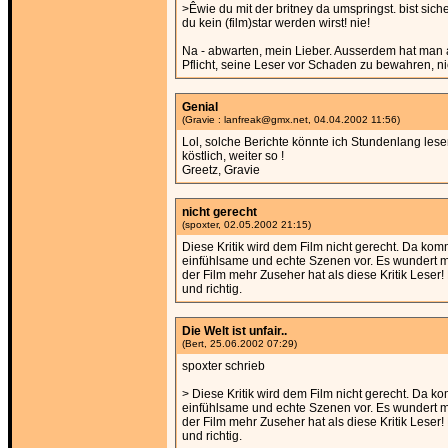
>Êwie du mit der britney da umspringst. bist siche
du kein (film)star werden wirst! nie!
Na - abwarten, mein Lieber. Ausserdem hat man al
Pflicht, seine Leser vor Schaden zu bewahren, ni
Genial
(Gravie : lanfreak@gmx.net, 04.04.2002 11:56)
Lol, solche Berichte könnte ich Stundenlang lese
köstlich, weiter so !
Greetz, Gravie
nicht gerecht
(spoxter, 02.05.2002 21:15)
Diese Kritik wird dem Film nicht gerecht. Da ko
einfühlsame und echte Szenen vor. Es wundert mi
der Film mehr Zuseher hat als diese Kritik Leser! 
und richtig.
Die Welt ist unfair..
(Bert, 25.06.2002 07:29)
spoxter schrieb
> Diese Kritik wird dem Film nicht gerecht. Da 
einfühlsame und echte Szenen vor. Es wundert mi
der Film mehr Zuseher hat als diese Kritik Leser! 
und richtig.