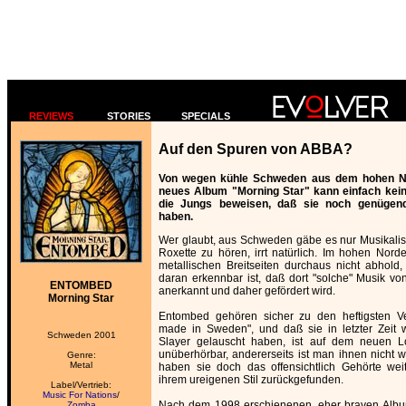
REVIEWS
STORIES
SPECIALS
Auf den Spuren von ABBA?
Von wegen kühle Schweden aus dem hohen No
neues Album "Morning Star" kann einfach kein
die Jungs beweisen, daß sie noch genügend
haben.
Wer glaubt, aus Schweden gäbe es nur Musikali
Roxette zu hören, irrt natürlich. Im hohen Nor
metallischen Breitseiten durchaus nicht abhol
daran erkennbar ist, daß dort "solche" Musik von
ENTOMBED
anerkannt und daher gefördert wird.
Morning Star
Entombed gehören sicher zu den heftigsten Ver
made in Sweden", und daß sie in letzter Zeit 
Schweden 2001
Slayer gelauscht haben, ist auf dem neuen Lo
unüberhörbar, andererseits ist man ihnen nicht w
Genre:
Metal
haben sie doch das offensichtlich Gehörte wei
ihrem ureigenen Stil zurückgefunden.
Label/Vertrieb:
Music For Nations
/
Nach dem 1998 erschienenen, eher braven Albu
Zomba