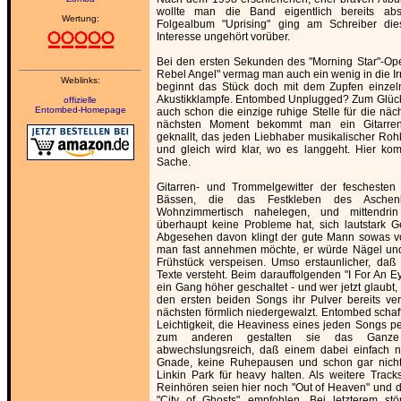
wollte man die Band eigentlich bereits ab
Wertung:
Folgealbum "Uprising" ging am Schreiber die
Interesse ungehört vorüber.
Bei den ersten Sekunden des "Morning Star"-Op
Rebel Angel" vermag man auch ein wenig in die Ir
Weblinks:
beginnt das Stück doch mit dem Zupfen einzeln
Akustikklampfe. Entombed Unplugged? Zum Glück
offizielle
Entombed-Homepage
auch schon die einzige ruhige Stelle für die näc
nächsten Moment bekommt man ein Gitarrenri
geknallt, das jeden Liebhaber musikalischer Rohk
und gleich wird klar, wo es langgeht. Hier ko
Sache.
Gitarren- und Trommelgewitter der feschesten 
Bässen, die das Festkleben des Asche
Wohnzimmertisch nahelegen, und mittendri
überhaupt keine Probleme hat, sich lautstark G
Abgesehen davon klingt der gute Mann sowas v
man fast annehmen möchte, er würde Nägel un
Frühstück verspeisen. Umso erstaunlicher, da
Texte versteht. Beim darauffolgenden "I For An E
ein Gang höher geschaltet - und wer jetzt glaubt
den ersten beiden Songs ihr Pulver bereits ve
nächsten förmlich niedergewalzt. Entombed schaf
Leichtigkeit, die Heaviness eines jeden Songs pe
zum anderen gestalten sie das Gan
abwechslungsreich, daß einem dabei einfach ni
Gnade, keine Ruhepausen und schon gar nichts
Linkin Park für heavy halten. Als weitere Trac
Reinhören seien hier noch "Out of Heaven" und d
"City of Ghosts" empfohlen. Bei letzterem stö