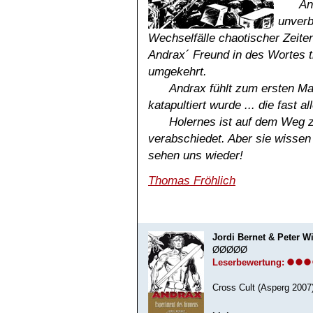
An
unverb
Wechselfälle chaotischer Zeiten
Andrax´ Freund in des Wortes t
umgekehrt.
Andrax fühlt zum ersten Mal
katapultiert wurde ... die fast al
Holernes ist auf dem Weg z
verabschiedet. Aber sie wissen 
sehen uns wieder!
Thomas Fröhlich
Jordi Bernet & Peter 
ØØØØØ
Leserbewertung:
Cross Cult (Asperg 2007