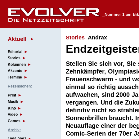
_Nummer 1 am Biki
Stories_
Andrax
Aktuell
Endzeitgeiste
Editorial
Stories
Stellen Sie sich vor, Sie
Kolumnen
Zehnkämpfer, Olympiasi
Akzente
Termine
Frauenschwarm - und wo
einmal so richtig aussch
Rezensionen:
aufwachen, sind 2000 Ja
Print
vergangen. Und die Zukun
Musik
Kino
definitiv nicht so strah
Video
Sonnenbrillen braucht. I
Games
Neuauflage einer der be
Archiv:
Comic-Serien der 70er 