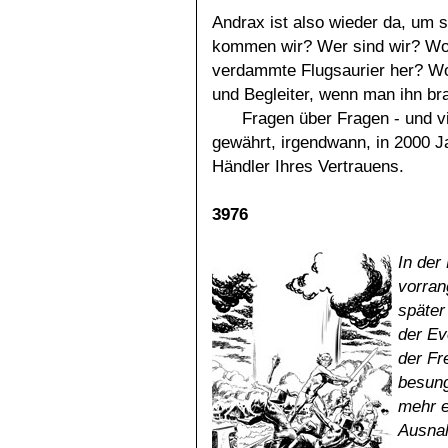
Andrax ist also wieder da, um 
kommen wir? Wer sind wir? Wo
verdammte Flugsaurier her? Wo
und Begleiter, wenn man ihn br
Fragen über Fragen - und vi
gewährt, irgendwann, in 2000 Ja
Händler Ihres Vertrauens.
3976
In der
vorran
später
der Ev
der Fr
besung
mehr e
Ausnah