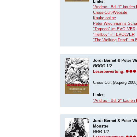
Links:
"Andrax - Bd. 1" kaufen
Cross-Cult-Website
Kauka online
Peter Wiechmanns Scha
"Torpedo" im EVOLVER
"Hellboy" im EVOLVER
"The Walking Dead" i
Jordi Bernet & Peter W
ØØØØ 1/2
Leserbewertung:
Cross Cult (Asperg 2008
Links:
"Andrax - Bd. 2" kaufen
Jordi Bernet & Peter W
Monster
ØØØ 1/2