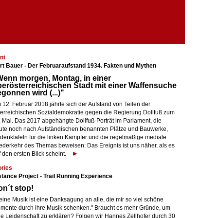
nt
rt Bauer - Der Februaraufstand 1934. Fakten und Mythen
enn morgen, Montag, in einer
erösterreichischen Stadt mit einer Waffensuche
gonnen wird (...)"
 12. Februar 2018 jährte sich der Aufstand von Teilen der
terreichischen Sozialdemokratie gegen die Regierung Dollfuß zum
. Mal. Das 2017 abgehängte Dollfuß-Porträt im Parlament, die
ute noch nach Aufständischen benannten Plätze und Bauwerke,
denktafeln für die linken Kämpfer und die regelmäßige mediale
ederkehr des Themas beweisen: Das Ereignis ist uns näher, als es
 den ersten Blick scheint.
ories
stance Project - Trail Running Experience
n´t stop!
ine Musik ist eine Danksagung an alle, die mir so viel schöne
mente durch ihre Musik schenken." Braucht es mehr Gründe, um
ne Leidenschaft zu erklären? Folgen wir Hannes Zellhofer durch 30