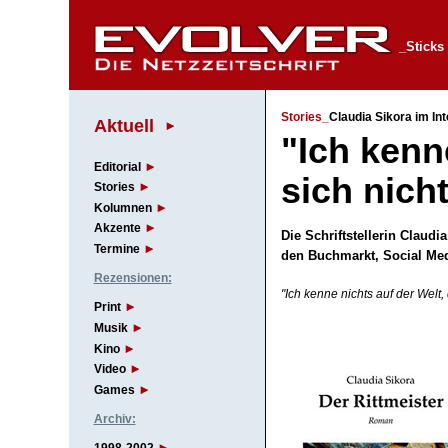
_Sticks
Stories_
Claudia Sikora im In
Aktuell
"Ich kenn
Editorial
sich nicht
Stories
Kolumnen
Akzente
Die Schriftstellerin Claudia
Termine
den Buchmarkt, Social Me
Rezensionen:
"Ich kenne nichts auf der Welt,
Print
Musik
Kino
Video
Games
Archiv: