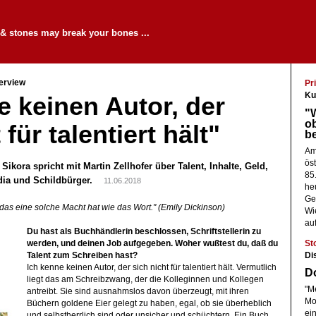
 & stones may break your bones ...
terview
Pri
Ku
e keinen Autor, der
"W
ob
 für talentiert hält"
be
Am
ös
 Sikora spricht mit Martin Zellhofer über Talent, Inhalte, Geld,
85
dia und Schildbürger.
11.06.2018
he
Ge
 das eine solche Macht hat wie das Wort." (Emily Dickinson)
Wi
auf
Du hast als Buchhändlerin beschlossen, Schriftstellerin zu
St
werden, und deinen Job aufgegeben. Woher wußtest du, daß du
Di
Talent zum Schreiben hast?
Ich kenne keinen Autor, der sich nicht für talentiert hält. Vermutlich
Do
liegt das am Schreibzwang, der die Kolleginnen und Kollegen
"Me
antreibt. Sie sind ausnahmslos davon überzeugt, mit ihren
Mo
Büchern goldene Eier gelegt zu haben, egal, ob sie überheblich
ei
und selbstherrlich sind oder unsicher und schüchtern. Ein Buch,