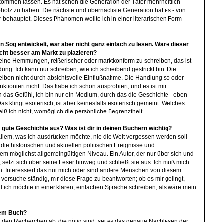
 kommen lassen. Es hat schon die Generation der Täter mehrheitlich
bholz zu haben. Die nächste und übernächste Generation hat es - von
 behauptet. Dieses Phänomen wollte ich in einer literarischen Form
 Sog entwickelt, war aber nicht ganz einfach zu lesen. Wäre dieser
nicht besser am Markt zu plazieren?
 keine Hemmungen, reißerischer oder marktkonform zu schreiben, das ist
ung. Ich kann nur schreiben, wie ich schreibend gestrickt bin. Die
eiben nicht durch absichtsvolle Einflußnahme. Die Handlung so oder
ktioniert nicht. Das habe ich schon ausprobiert, und es ist mir
das Gefühl, ich bin nur ein Medium, durch das die Geschichte - eben
s klingt esoterisch, ist aber keinesfalls esoterisch gemeint. Welches
eiß ich nicht, womöglich die persönliche Begrenztheit.
 gute Geschichte aus? Was ist dir in deinen Büchern wichtig?
 allem, was ich ausdrücken möchte, nie die Welt vergessen werden soll
die historischen und aktuellen politischen Ereignisse und
m möglichst allgemeingültigen Niveau. Ein Autor, der nur über sich und
, setzt sich über seine Leser hinweg und schließt sie aus. Ich muß mich
en: Interessiert das nur mich oder sind andere Menschen von diesem
ersuche ständig, mir diese Frage zu beantworten; ob es mir gelingt,
 ich möchte in einer klaren, einfachen Sprache schreiben, als wäre mein
nem Buch?
n den Recherchen ab, die nötig sind, sei es das genaue Nachlesen der