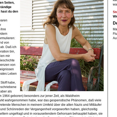
ka
en Seiten,
war
ständige
 hast du den
St
Wi
waren
De
e
Ma
 ihre
Fl
rdern
Aut
ormulieren:
nd von
ab. Daß ich
ration bin,
ien mir
Geschichte
uenzen von
reignissen
ivates Leben
Stoff habe,
Geschriebene
 aber als
in 1964 geboren) besonders zur jener Zeit, als Waldheim
ärkt wahrgenommen habe, war das gespenstische Phänomen, daß viele
ftretende Menschen in meinem Umfeld über die alten Nazis und Mitläufer
g und Schönreden der Vergangenheit vorgeworfen haben, gleichzeitig
ßeltern ungefragt und in vorauseilendem Gehorsam behauptet haben, sie