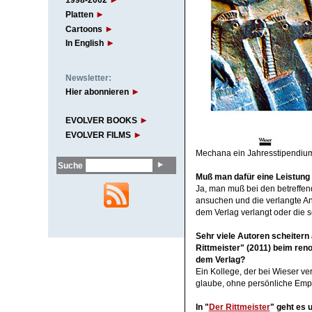
1998-2002
Platten
Cartoons
In English
Newsletter:
Hier abonnieren
EVOLVER BOOKS
EVOLVER FILMS
Mechana
ein Jahresstipendiu
Suche
Muß man dafür eine Leistun
Ja, man muß bei den betreffen
ansuchen und die verlangte An
dem Verlag verlangt oder die s
Sehr viele Autoren scheitern 
Rittmeister" (2011) beim ren
dem Verlag?
Ein Kollege, der bei Wieser ve
glaube, ohne persönliche Empf
In "
Der Rittmeister
" geht es 