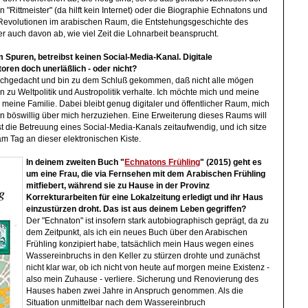
 "Rittmeister" (da hilft kein Internet) oder die Biographie Echnatons und
e Revolutionen im arabischen Raum, die Entstehungsgeschichte des
er auch davon ab, wie viel Zeit die Lohnarbeit beansprucht.
m Spuren, betreibst keinen Social-Media-Kanal. Digitale
oren doch unerläßlich - oder nicht?
chgedacht und bin zu dem Schluß gekommen, daß nicht alle mögen
n zu Weltpolitik und Austropolitik verhalte. Ich möchte mich und meine
 meine Familie. Dabei bleibt genug digitaler und öffentlicher Raum, mich
en böswillig über mich herzuziehen. Eine Erweiterung dieses Raums will
st die Betreuung eines Social-Media-Kanals zeitaufwendig, und ich sitze
m Tag an dieser elektronischen Kiste.
In deinem
zweiten Buch "
Echnatons Frühling
" (2015) geht es
um eine Frau, die via Fernsehen mit dem Arabischen Frühling
mitfiebert, während sie zu Hause in der Provinz
Korrekturarbeiten für eine Lokalzeitung erledigt und ihr Haus
einzustürzen droht. Das ist aus deinem Leben gegriffen?
Der "Echnaton" ist insofern stark autobiographisch geprägt, da zu
dem Zeitpunkt, als ich ein neues Buch über den Arabischen
Frühling konzipiert habe, tatsächlich mein Haus wegen eines
Wassereinbruchs in den Keller zu stürzen drohte und zunächst
nicht klar war, ob ich nicht von heute auf morgen meine Existenz -
also mein Zuhause - verliere. Sicherung und Renovierung des
Hauses haben zwei Jahre in Anspruch genommen. Als die
Situation unmittelbar nach dem Wassereinbruch