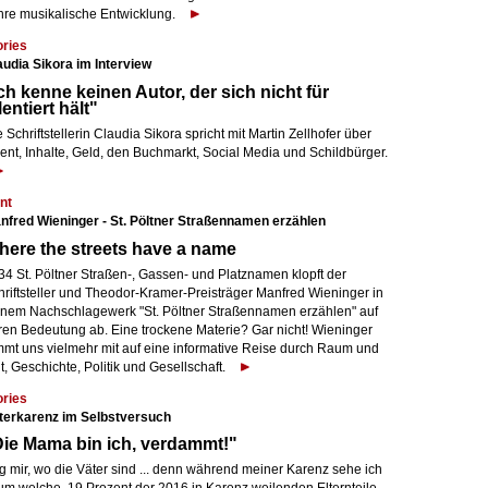
hre musikalische Entwicklung.
ories
audia Sikora im Interview
ch kenne keinen Autor, der sich nicht für
lentiert hält"
 Schriftstellerin Claudia Sikora spricht mit Martin Zellhofer über
ent, Inhalte, Geld, den Buchmarkt, Social Media und Schildbürger.
nt
nfred Wieninger - St. Pöltner Straßennamen erzählen
ere the streets have a name
34 St. Pöltner Straßen-, Gassen- und Platznamen klopft der
hriftsteller und Theodor-Kramer-Preisträger Manfred Wieninger in
inem Nachschlagewerk "St. Pöltner Straßennamen erzählen" auf
ren Bedeutung ab. Eine trockene Materie? Gar nicht! Wieninger
mmt uns vielmehr mit auf eine informative Reise durch Raum und
t, Geschichte, Politik und Gesellschaft.
ories
terkarenz im Selbstversuch
ie Mama bin ich, verdammt!"
g mir, wo die Väter sind ... denn während meiner Karenz sehe ich