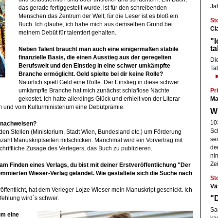
Ja
das gerade fertiggestellt wurde, ist für den schreibenden
Menschen das Zentrum der Welt; für die Leser ist es bloß ein
St
Buch. Ich glaube, ich habe mich aus demselben Grund bei
Cl
meinem Debüt für talentiert gehalten.
"I
ta
Neben Talent braucht man auch eine einigermaßen stabile
finanzielle Basis, die einen Ausstieg aus der geregelten
Die
Berufswelt und den Einstieg in eine schwer umkämpfte
Tal
Branche ermöglicht. Geld spielte bei dir keine Rolle?
Natürlich spielt Geld eine Rolle. Der Einstieg in diese schwer
Pri
umkämpfte Branche hat mich zunächst schlaflose Nächte
Ma
gekostet. Ich hatte allerdings Glück und erhielt von der Literar-
m und vom Kulturministerium eine Debütprämie.
Wh
10
g nachweisen?
Sc
den Stellen (Ministerium, Stadt Wien, Bundesland etc.) um Förderung
se
zahl Manuskriptseiten mitschicken. Manchmal wird ein Vorvertrag mit
de
chriftliche Zusage des Verlegers, das Buch zu publizieren.
ni
Zei
am Finden eines Verlags, du bist mit deiner Erstveröffentlichung "Der
ommierten Wieser-Verlag gelandet. Wie gestaltete sich die Suche nach
St
Vä
röffentlicht, hat dem Verleger Lojze Wieser mein Manuskript geschickt. Ich
"D
ehlung wird´s schwer.
Sa
um eine