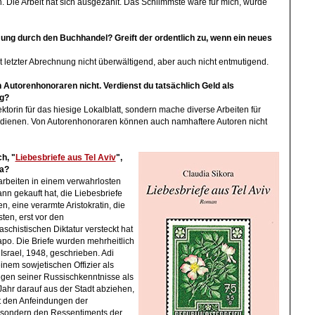
 Die Arbeit hat sich ausgezahlt. Das Schlimmste wäre für mich, würde
ng durch den Buchhandel? Greift der ordentlich zu, wenn ein neues
 letzter Abrechnung nicht überwältigend, aber auch nicht entmutigend.
 Autorenhonoraren nicht. Verdienst du tatsächlich Geld als
ng?
rektorin für das hiesige Lokalblatt, sondern mache diverse Arbeiten für
rdienen. Von Autorenhonoraren können auch namhaftere Autoren nicht
h, "
Liebesbriefe aus Tel Aviv
",
da?
arbeiten in einem verwahrlosten
ann gekauft hat, die Liebesbriefe
, eine verarmte Aristokratin, die
ten, erst vor den
chistischen Diktatur versteckt hat
apo. Die Briefe wurden mehrheitlich
srael, 1948, geschrieben. Adi
nem sowjetischen Offizier als
egen seiner Russischkenntnisse als
Jahr darauf aus der Stadt abziehen,
ht den Anfeindungen der
 sondern den Ressentiments der