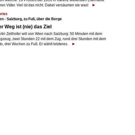
um welche. 19 Prozent der 2016 in Karenz weilenden Elternteile
en Väter. Viel ist das nicht. Dabei versäumen sie was!
ories
en - Salzburg, zu Fuß, über die Berge
r Weg ist (nie) das Ziel
rtin Zellhofer will von Wien nach Salzburg: 50 Minuten mit dem
ugzeug, zwei Stunden 22 mit dem Zug, rund drei Stunden mit dem
o, drei Wochen zu Fuß. Er wählt letzteres.