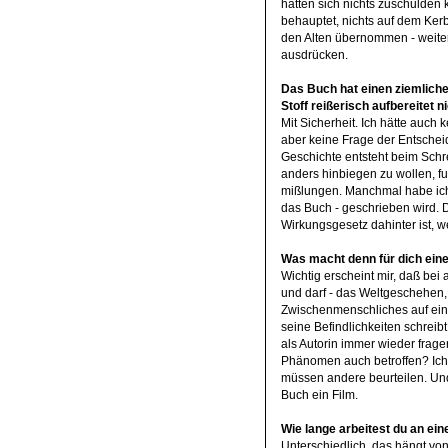
hätten sich nichts zuschulden
behauptet, nichts auf dem Ker
den Alten übernommen - weiter
ausdrücken.
Das Buch hat einen ziemlichen
Stoff reißerisch aufbereitet 
Mit Sicherheit. Ich hätte auch
aber keine Frage der Entscheid
Geschichte entsteht beim Schr
anders hinbiegen zu wollen, fun
mißlungen. Manchmal habe ich 
das Buch - geschrieben wird. Da
Wirkungsgesetz dahinter ist, w
Was macht denn für dich eine
Wichtig erscheint mir, daß bei
und darf - das Weltgeschehen, 
Zwischenmenschliches auf eine
seine Befindlichkeiten schreibt
als Autorin immer wieder frag
Phänomen auch betroffen? Ich v
müssen andere beurteilen. Und
Buch ein Film.
Wie lange arbeitest du an ei
Unterschiedlich, das hängt vo