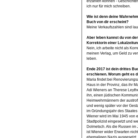
erzählen können - Geschichten.
ich nur für mich schreiben.
Wie ist denn deine Wahrnehmu
Buch von dir erscheint?
Meine Verkaufszahlen sind laut
Aber leben kannst du von den
Korrektorin einer Lokalzeitu
Nein, ich arbeite nicht als Kor
meinen Verlag, um Geld zu ve
leben.
Ende 2017 ist dein drittes Buc
erschienen. Worum geht es 
Maria findet bei Renovierungs
Haus in der Provinz, das ihr M
Adi Wieners an Therese Leythen
ihn, einen jüdischen Kommunis
Heimwehrmännern der austrofas
und wenig später vor der Gest
im Gründungsjahr des Staates I
Wiener wird im Mai 1945 von ei
Stadtpolizist eingesetzt und w
Dolmetsch. Als die Russen im 
ist Wiener wider Erwarten nic
ehemaligen Nazis ausgesetzt,