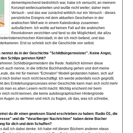
dementsprechend bedrohlich war, habe ich versucht, an meinem
Konzept weiterzuarbeiten und wußte nicht weiter; daher mein
Versuch - und das war zunächst wirklich nur ein Versuch - dieses
persönliche Ereignis mit dem aktuellen Geschehen in der
arabischen Welt wie in einem Kaleidoskop zusammen
aufzufächern. Ich wollte auf keinen Fall auf die arabischen
Revolutionen verzichten und fand so die Möglichkeit, die allzu
 niederösterreichischen Kleinstadt, in der ich mich befand, und das
erkarieren. Erst so schrieb sich die Geschichte von selbst.
nennst du in der Geschichte "Schildbürgermeister". Keine Angst,
 den Schlips getreten fühlt?
mehreren Schildbürgermeistern die Rede. Natürlich können diese
Buch auch nenne, in die örtliche Buchhandlung gehen und dort meine
eute, die mir für meinen "Echnaton" Modell gestanden haben, sich auf
t mich bisher noch nicht beschäftigt. Ich werde jedenfalls noch gegrüßt.
t des Entstehungsprozesses einer Geschichte kann man sich nicht mehr
ob man es allen Lesern recht macht. Wichtig erscheint mir beim
ie mich nicht kennen, die keine autobiographischen Hintergründe
den Augen zu verlieren und mich zu fragen, ob das, was ich schreibe,
einst du dir einen gewissen Stand erschrieben zu haben: Radio Ö1, die
"Presse" und die "Vorarlberger Nachrichten" haben deine Bücher
ng für dich und dein Schaffen?
ls daß ich dabei denke: Ich habe mit diesen Büchern anderen etwas