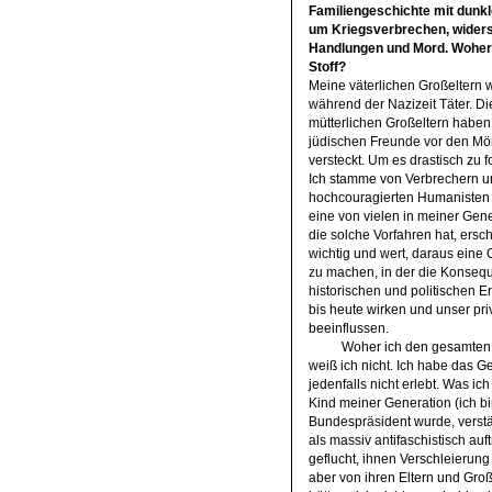
Familiengeschichte mit dunkl
um Kriegsverbrechen, wider
Handlungen und Mord. Woher
Stoff?
Meine väterlichen Großeltern 
während der Nazizeit Täter. Di
mütterlichen Großeltern haben
jüdischen Freunde vor den Mö
versteckt. Um es drastisch zu f
Ich stamme von Verbrechern u
hochcouragierten Humanisten 
eine von vielen in meiner Gene
die solche Vorfahren hat, ersch
wichtig und wert, daraus eine 
zu machen, in der die Konseq
historischen und politischen E
bis heute wirken und unser pr
beeinflussen.
Woher ich den gesamten 
weiß ich nicht. Ich habe das 
jedenfalls nicht erlebt. Was ich
Kind meiner Generation (ich b
Bundespräsident wurde, verst
als massiv antifaschistisch au
geflucht, ihnen Verschleierun
aber von ihren Eltern und Gro