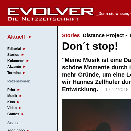
_Denn sie wissen, 
Stories_
Distance Project - 
Aktuell
Don´t stop!
Editorial
Stories
"Meine Musik ist eine Da
Kolumnen
schöne Momente durch i
Akzente
Termine
mehr Gründe, um eine Le
wir Hannes Zellhofer du
Rezensionen:
Entwicklung.
17.12.2018
Print
Musik
Kino
Video
Games
Archiv: