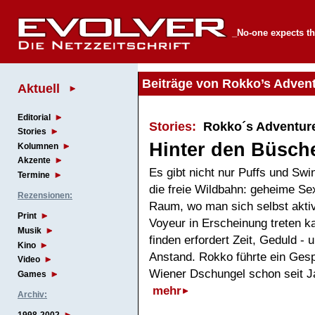
_No-one expects th
Beiträge von Rokko’s Adven
Aktuell
Editorial
Stories:
Rokko´s Adventur
Stories
Hinter den Büsch
Kolumnen
Akzente
Es gibt nicht nur Puffs und Sw
Termine
die freie Wildbahn: geheime Sex
Rezensionen:
Raum, wo man sich selbst aktiv
Print
Voyeur in Erscheinung treten k
Musik
finden erfordert Zeit, Geduld - 
Kino
Anstand. Rokko führte ein Gesp
Video
Wiener Dschungel schon seit J
Games
mehr
Archiv: