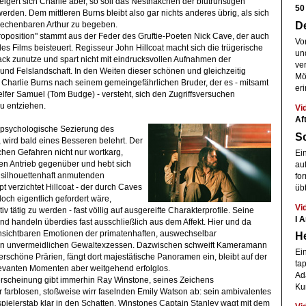
eigert sich Charlie aber, so soll das Nesthäkchen der blutrünstigen
50
werden. Dem mittleren Burns bleibt also gar nichts anderes übrig, als sich
D
echenbaren Arthur zu begeben.
position" stammt aus der Feder des Gruftie-Poeten Nick Cave, der auch
Vo
s Films beisteuert. Regisseur John Hillcoat macht sich die trügerische
un
ack zunutze und spart nicht mit eindrucksvollen Aufnahmen der
ve
nd Felslandschaft. In den Weiten dieser schönen und gleichzeitig
Mö
t Charlie Burns nach seinem gemeingefährlichen Bruder, der es - mitsamt
eri
lfer Samuel (Tom Budge) - versteht, sich den Zugriffsversuchen
u entziehen.
Vi
Af
 psychologische Sezierung des
Sc
 wird bald eines Besseren belehrt. Der
ichen Gefahren nicht nur wortkarg,
Ei
n Antrieb gegenüber und hebt sich
auf
 silhouettenhaft anmutenden
fo
 verzichtet Hillcoat - der durch Caves
üb
 doch eigentlich gefordert wäre,
Vi
v tätig zu werden - fast völlig auf ausgereifte Charakterprofile. Seine
I 
d handeln überdies fast ausschließlich aus dem Affekt. Hier und da
nsichtbaren Emotionen der primatenhaften, auswechselbar
H
 in unvermeidlichen Gewaltexzessen. Dazwischen schweift Kameramann
Ei
chöne Prärien, fängt dort majestätische Panoramen ein, bleibt auf der
ta
evanten Momenten aber weitgehend erfolglos.
Ad
rscheinung gibt immerhin Ray Winstone, seines Zeichens
Ku
r farblosen, stoßweise wirr faselnden Emily Watson ab: sein ambivalentes
spielerstab klar in den Schatten. Winstones Captain Stanley wagt mit dem