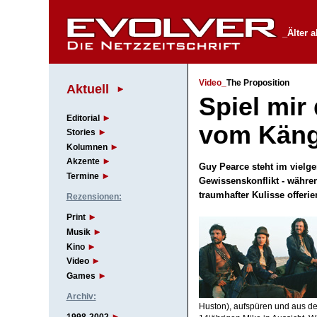
_Älter 
Video_
The Proposition
Aktuell
Spiel mir
Editorial
vom Kän
Stories
Kolumnen
Akzente
Guy Pearce steht im vielg
Termine
Gewissenskonflikt - währen
traumhafter Kulisse offeri
Rezensionen:
Print
Musik
Kino
Video
Games
Archiv:
Huston), aufspüren und aus dem