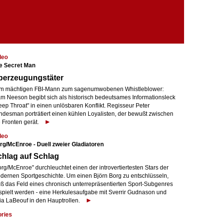
deo
e Secret Man
berzeugungstäter
m mächtigen FBI-Mann zum sagenumwobenen Whistleblower:
am Neeson begibt sich als historisch bedeutsames Informationsleck
eep Throat" in einen unlösbaren Konflikt. Regisseur Peter
ndesman porträtiert einen kühlen Loyalisten, der bewußt zwischen
 Fronten gerät.
deo
rg/McEnroe - Duell zweier Gladiatoren
hlag auf Schlag
rg/McEnroe" durchleuchtet einen der introvertiertesten Stars der
dernen Sportgeschichte. Um einen Björn Borg zu entschlüsseln,
ß das Feld eines chronisch unterrepräsentierten Sport-Subgenres
spielt werden - eine Herkulesaufgabe mit Sverrir Gudnason und
ia LaBeouf in den Hauptrollen.
ories