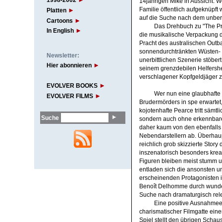
1998-2002
14jährigen Mike in Aussicht. W
Familie öffentlich aufgeknüpft 
Platten
auf die Suche nach dem unber
Cartoons
Das Drehbuch zu "The Pro
In English
die musikalische Verpackung de
Pracht des australischen Outb
sonnendurchtränkten Wüsten- u
Newsletter:
unerbittlichen Szenerie stöber
Hier abonnieren
seinem grenzdebilen Helfershe
verschlagener Kopfgeldjäger z
EVOLVER BOOKS
Wer nun eine glaubhafte
EVOLVER FILMS
Brudermörders in spe erwartet,
kojotenhafte Pearce tritt sämtl
Suche
sondern auch ohne erkennbare
daher kaum von den ebenfalls
Nebendarstellern ab. Überhaupt
reichlich grob skizzierte Story
inszenatorisch besonders kreati
Figuren bleiben meist stumm un
entladen sich die ansonsten u
erscheinenden Protagonisten
Benoît Delhomme durch wunders
Suche nach dramaturgisch rel
Eine positive Ausnahmee
charismatischer Filmgatte eine
Spiel stellt den übrigen Schau