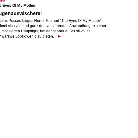
deo
e Eyes Of My Mother
ugenauswischerei
colas Pesces karges Horror-Kleinod "The Eyes Of My Mother"
dmet sich voll und ganz den verstörenden Anwandlungen seiner
umatisierten Hauptfigur, hat dabei aber außer stilvoller
hwarzweißoptik wenig zu bieten.