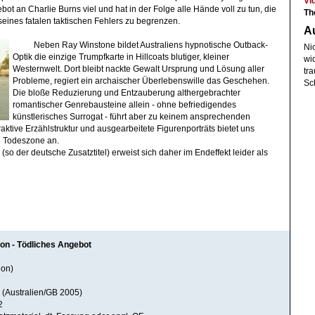
Vi
t an Charlie Burns viel und hat in der Folge alle Hände voll zu tun, die
Th
eines fatalen taktischen Fehlers zu begrenzen.
A
Neben Ray Winstone bildet Australiens hypnotische Outback-
Ni
Optik die einzige Trumpfkarte in Hillcoats blutiger, kleiner
wi
Westernwelt. Dort bleibt nackte Gewalt Ursprung und Lösung aller
tra
Probleme, regiert ein archaischer Überlebenswille das Geschehen.
Sc
Die bloße Reduzierung und Entzauberung althergebrachter
romantischer Genrebausteine allein - ohne befriedigendes
künstlerisches Surrogat - führt aber zu keinem ansprechenden
ttraktive Erzählstruktur und ausgearbeitete Figurenporträts bietet uns
ve Todeszone an.
(so der deutsche Zusatztitel) erweist sich daher im Endeffekt leider als
ion - Tödliches Angebot
ion)
 (Australien/GB 2005)
2