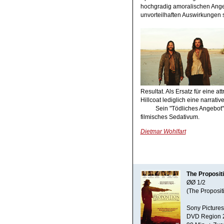
hochgradig amoralischen Angebo
unvorteilhaften Auswirkungen s
Resultat. Als Ersatz für eine a
Hillcoat lediglich eine narrati
Sein "Tödliches Angebot" 
filmisches Sedativum.
Dietmar Wohlfart
The Proposit
ØØ 1/2
(The Proposit
Sony Pictures
DVD Region 