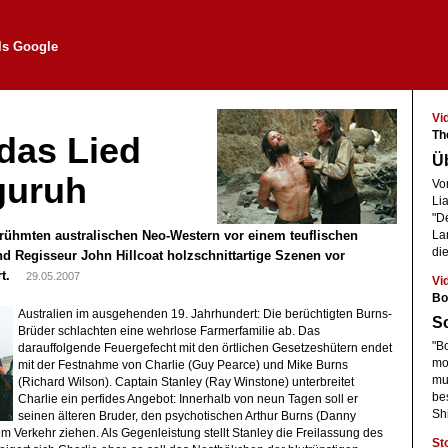
als Google
Vi
Th
 das Lied
Ü
guruh
Vo
Li
"D
erühmten australischen Neo-Western vor einem teuflischen
La
die
d Regisseur John Hillcoat holzschnittartige Szenen vor
ert.
29.05.2007
Vi
Bo
Australien im ausgehenden 19. Jahrhundert: Die berüchtigten Burns-
Sc
Brüder schlachten eine wehrlose Farmerfamilie ab. Das
"Bo
darauffolgende Feuergefecht mit den örtlichen Gesetzeshütern endet
mo
mit der Festnahme von Charlie (Guy Pearce) und Mike Burns
mu
(Richard Wilson). Captain Stanley (Ray Winstone) unterbreitet
be
Charlie ein perfides Angebot: Innerhalb von neun Tagen soll er
Sh
seinen älteren Bruder, den psychotischen Arthur Burns (Danny
 Verkehr ziehen. Als Gegenleistung stellt Stanley die Freilassung des
St