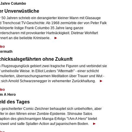
 Jahre Columbo
er Unverwüstliche
r 50 Jahren schrieb ein derangierter kleiner Mann mit Glasauge
d Trenchcoat TV-Geschichte: Ab 1968 zermürbte der von Peter Falk
rkörperte listige Frank Columbo 35 Jahre lang ganze
rderscharen mit provokanter Hartnäckigkeit. Dietmar Wohlfart
nnert an die beliebte Krimiserie.
deo
termath
hicksalsgefährten ohne Zukunft
n Flugzeugunglück gebiert zwei tragische Figuren und verbindet sie
 unheilvolle Weise. In Elliot Lesters "Aftermath" - einer schlicht
rmulierten, überraschungsarmen Meditation über Trauer und Wut -
t sich Arnold Schwarzenegger in vehementer Zurückhaltung.
deo
Am A Hero
eld des Tages
n gescheiterter Comic-Zeichner behauptet sich unbeholfen, aber
pfer in den Wirren einer Zombie-Epidemie. Shinsuke Satos
aption des gleichnamigen Manga-Erfolgs "I Am A Hero" bietet
rzweil und satte Splatter-Action auf japanischem Boden.