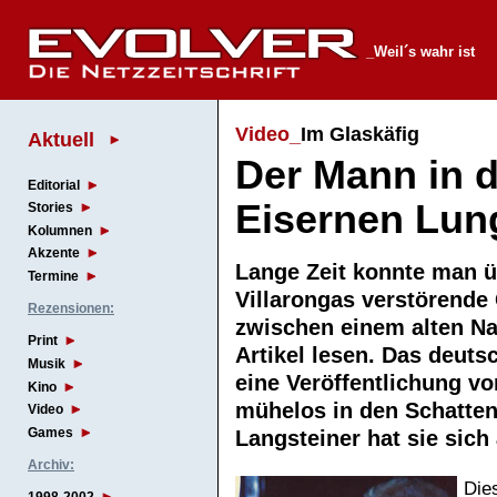
_Weil´s wahr ist
Video_
Im Glaskäfig
Aktuell
Der Mann in d
Editorial
Eisernen Lun
Stories
Kolumnen
Akzente
Lange Zeit konnte man ü
Termine
Villarongas verstörende
Rezensionen:
zwischen einem alten N
Print
Artikel lesen. Das deutsc
Musik
eine Veröffentlichung vo
Kino
mühelos in den Schatten
Video
Games
Langsteiner hat sie si
Archiv:
Dies