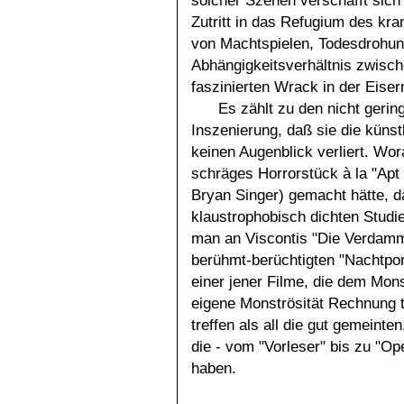
solcher Szenen verschafft sich 
Zutritt in das Refugium des kra
von Machtspielen, Todesdrohun
Abhängigkeitsverhältnis zwisc
faszinierten Wrack in der Eiser
Es zählt zu den nicht gerin
Inszenierung, daß sie die künst
keinen Augenblick verliert. Wo
schräges Horrorstück à la "Apt 
Bryan Singer) gemacht hätte, da
klaustrophobisch dichten Studie
man an Viscontis "Die Verdam
berühmt-berüchtigten "Nachtporti
einer jener Filme, die dem Mon
eigene Monströsität Rechnung 
treffen als all die gut gemein
die - vom "Vorleser" bis zu "Op
haben.