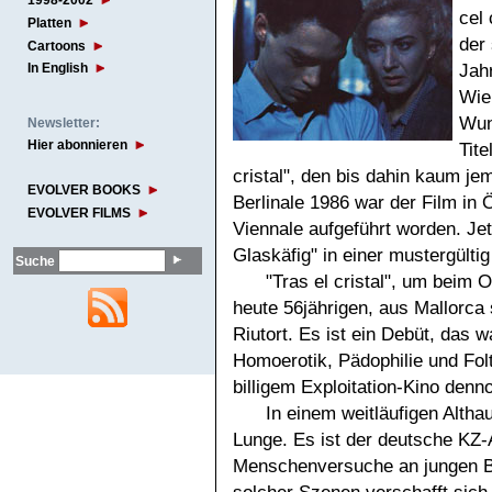
1998-2002
cel 
Platten
der
Cartoons
Jah
In English
Wie
Wun
Newsletter:
Hier abonnieren
Tite
cristal", den bis dahin kaum je
EVOLVER BOOKS
Berlinale 1986 war der Film in
EVOLVER FILMS
Viennale aufgeführt worden. Jet
Glaskäfig" in einer mustergülti
Suche
"Tras el cristal", um beim O
heute 56jährigen, aus Mallorc
Riutort. Es ist ein Debüt, das 
Homoerotik, Pädophilie und Fol
billigem Exploitation-Kino denno
In einem weitläufigen Althau
Lunge. Es ist der deutsche KZ-A
Menschenversuche an jungen Bu