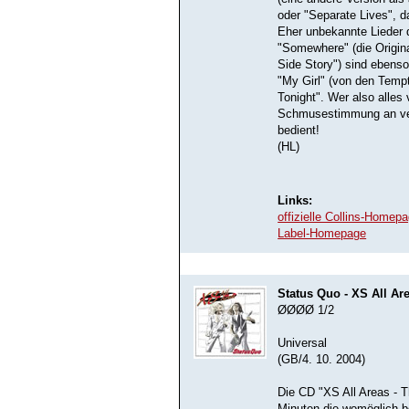
oder "Separate Lives", 
Eher unbekannte Lieder 
"Somewhere" (die Origin
Side Story") sind ebenso
"My Girl" (von den Temp
Tonight". Wer also alles
Schmusestimmung an verr
bedient!
(HL)
Links:
offizielle Collins-Homep
Label-Homepage
Status Quo - XS All Are
ØØØØ 1/2
Universal
(GB/4. 10. 2004)
Die CD "XS All Areas - T