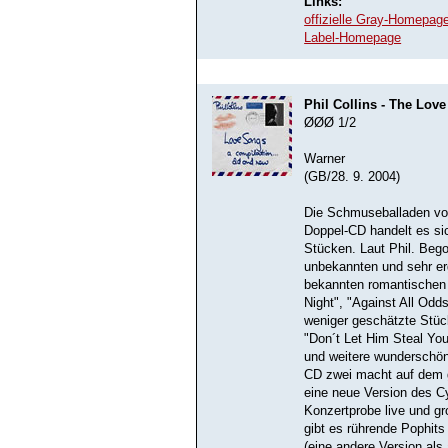
Links:
offizielle Gray-Homepag
Label-Homepage
Phil Collins - The Lov
ØØØ 1/2
Warner
(GB/28. 9. 2004)
Die Schmuseballaden von 
Doppel-CD handelt es s
Stücken. Laut Phil. Bego
unbekannten und sehr erg
bekannten romantischen
Night", "Against All Odd
weniger geschätzte Stüc
"Don´t Let Him Steal You
und weitere wunderschö
CD zwei macht auf dem gl
eine neue Version des Cy
Konzertprobe live und g
gibt es rührende Pophits
(eine andere Version als