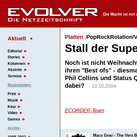
_Die Macht ist mit
Platten_
PopRockRotation/V
Aktuell
Stall der Supe
Editorial
Stories
Noch ist nicht Weihnach
Kolumnen
ihren "Best ofs" - diesm
Akzente
Termine
Phil Collins und Status
dabei?
Rezensionen:
10.10.2004
Print
Musik
Kino
ECORDER-Team
Video
Games
Archiv:
Macy Gray - The Very B