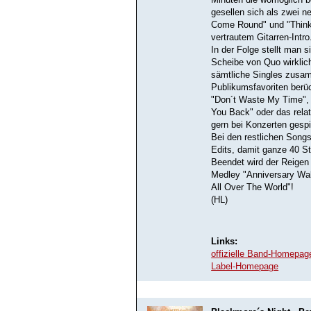
Minuten die womöglich 
gesellen sich als zwei 
Come Round" und "Thinki
vertrautem Gitarren-Intro
In der Folge stellt man s
Scheibe von Quo wirklich
sämtliche Singles zusa
Publikumsfavoriten berüc
"Don´t Waste My Time", "
You Back" oder das relat
gern bei Konzerten gespi
Bei den restlichen Songs
Edits, damit ganze 40 St
Beendet wird der Reigen
Medley "Anniversary Walt
All Over The World"!
(HL)
Links:
offizielle Band-Homepag
Label-Homepage