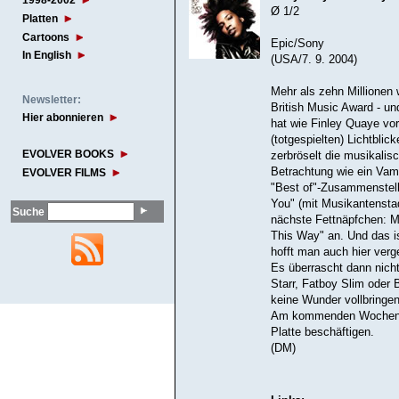
1998-2002
Ø 1/2
Platten
Cartoons
Epic/Sony
In English
(USA/7. 9. 2004)
Mehr als zehn Millionen
Newsletter:
British Music Award - u
Hier abonnieren
hat wie Finley Quaye v
(totgespielten) Lichtbli
EVOLVER BOOKS
zerbröselt die musikali
Betrachtung wie ein Vam
EVOLVER FILMS
"Best of"-Zusammenstell
You" (mit Musikantenstad
Suche
nächste Fettnäpfchen: 
This Way" an. Und das i
hofft man auch hier ver
Es überrascht dann nich
Starr, Fatboy Slim oder 
keine Wunder vollbringen
Am kommenden Wochenend
Platte beschäftigen.
(DM)