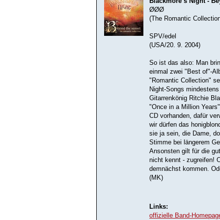
Blackmore´s Night - B
ØØØ
(The Romantic Collectio
SPV/edel
(USA/20. 9. 2004)
So ist das also: Man bri
einmal zwei "Best of"-Al
"Romantic Collection" se
Night-Songs mindestens 
Gitarrenkönig Ritchie Bl
"Once in a Million Years
CD vorhanden, dafür ver
wir dürfen das honigblo
sie ja sein, die Dame, d
Stimme bei längerem Ge
Ansonsten gilt für die gu
nicht kennt - zugreifen!
demnächst kommen. Ode
(MK)
Links:
offizielle Band-Homepag