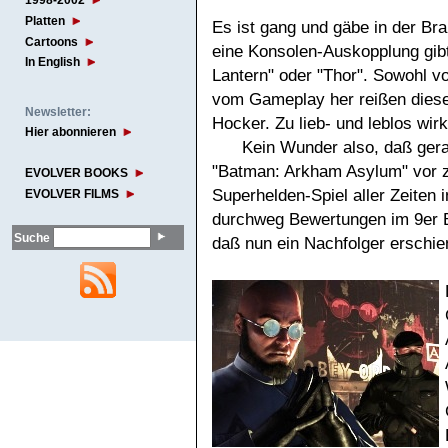
1998-2002
Platten
Es ist gang und gäbe in der B
Cartoons
eine Konsolen-Auskopplung gibt
In English
Lantern" oder "Thor". Sowohl v
vom Gameplay her reißen diese
Newsletter:
Hocker. Zu lieb- und leblos wir
Hier abonnieren
Kein Wunder also, daß ger
"Batman: Arkham Asylum" vor z
EVOLVER BOOKS
Superhelden-Spiel aller Zeite
EVOLVER FILMS
durchweg Bewertungen im 9er B
Suche
daß nun ein Nachfolger erschie