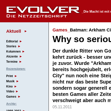
_Die Macht ist mit
Games_
Batman: Arkham Ci
Aktuell
Why so serio
Editorial
Stories
Der dunkle Ritter von G
Kolumnen
kehrt zurück - besser un
Akzente
Termine
je zuvor. Wurde "Arkha
bereits hochgejubelt, er
Rezensionen:
City" nun noch eine Stei
Print
nicht nur das beste Sup
Musik
Kino
sondern sogar generell 
Video
besten Games aller Zeit
Games
verschweigt aber auch 
Archiv:
05.11.2011