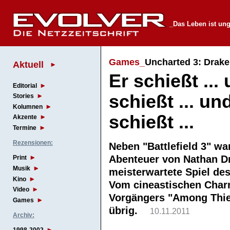
_Das Leben ist ung
Games_
Uncharted 3: Drake
Aktuell
Er schießt ...
Editorial
schießt ... un
Stories
Kolumnen
schießt ...
Akzente
Termine
Rezensionen:
Neben "Battlefield 3" wa
Abenteuer von Nathan D
Print
Musik
meisterwartete Spiel des
Kino
Vom cineastischen Char
Video
Vorgängers "Among Thieve
Games
übrig.
10.11.2011
Archiv: