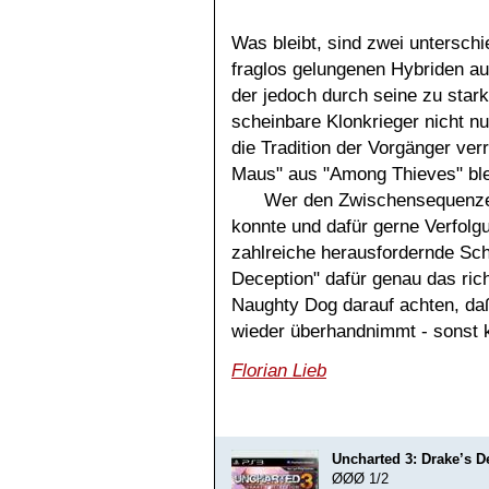
Was bleibt, sind zwei untersch
fraglos gelungenen Hybriden au
der jedoch durch seine zu star
scheinbare Klonkrieger nicht nu
die Tradition der Vorgänger ver
Maus" aus "Among Thieves" ble
Wer den Zwischensequenzen
konnte und dafür gerne Verfolg
zahlreiche herausfordernde Sch
Deception" dafür genau das rich
Naughty Dog darauf achten, daß
wieder überhandnimmt - sonst k
Florian Lieb
Uncharted 3: Drake’s D
ØØØ 1/2