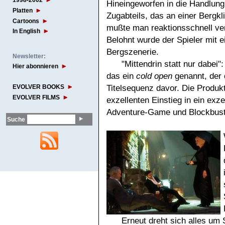
1998-2002
Hineingeworfen in die Handlung
Platten
Zugabteils, das an einer Bergkl
Cartoons
mußte man reaktionsschnell vert
In English
Belohnt wurde der Spieler mit e
Bergszenerie.
Newsletter:
"Mittendrin statt nur dabei"
Hier abonnieren
das ein
cold open
genannt, der 
Titelsequenz davor. Die Produk
EVOLVER BOOKS
EVOLVER FILMS
exzellenten Einstieg in ein exze
Adventure-Game und Blockbust
Suche
Erneut dreht sich alles u