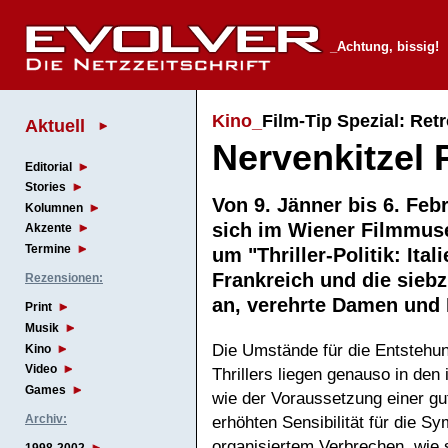
_Achtung, bissig!
Kino_
Film-Tip Spezial: Ret
Aktuell
Nervenkitzel P
Editorial
Stories
Von 9. Jänner bis 6. Feb
Kolumnen
sich im Wiener Filmmus
Akzente
Termine
um "Thriller-Politik: Itali
Frankreich und die siebz
Rezensionen:
an, verehrte Damen un
Print
Musik
Die Umstände für die Entstehung
Kino
Video
Thrillers liegen genauso in den 
Games
wie der Voraussetzung einer gu
Archiv:
erhöhten Sensibilität für die S
organisiertem Verbrechen, wie 