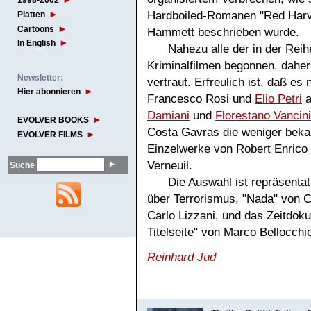
1998-2002
Hardboiled-Romanen "Red Harve
Platten
Cartoons
Hammett beschrieben wurde.
In English
Nahezu alle der in der Rei
Kriminalfilmen begonnen, dahe
Newsletter:
vertraut. Erfreulich ist, daß e
Hier abonnieren
Francesco Rosi und
Elio Petri
a
Damiani
und
Florestano Vancini
EVOLVER BOOKS
Costa Gavras die weniger beka
EVOLVER FILMS
Einzelwerke von Robert Enrico 
Verneuil.
Suche
Die Auswahl ist repräsentati
über Terrorismus, "Nada" von C
Carlo Lizzani, und das Zeitdok
Titelseite" von Marco Bellocchi
Reinhard Jud