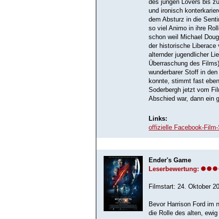
des jungen Lovers bis z
und ironisch konterkari
dem Absturz in die Senti
so viel Animo in ihre Ro
schon weil Michael Dougl
der historische Liberac
alternder jugendlicher Li
Überraschung des Films) i
wunderbarer Stoff in den
konnte, stimmt fast ebe
Soderbergh jetzt vom Fil
Abschied war, dann ein g
Links:
offizielle Facebook-Film-
Ender's Game
Leserbewertung:
Filmstart: 24. Oktober 2
Bevor Harrison Ford im n
die Rolle des alten, ewig