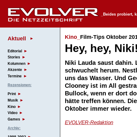
_Beides probiert, k
Kino_
Film-Tips Oktober 20
Aktuell
Hey, hey, Niki
Editorial
Stories
Niki Lauda saust dahin. 
Kolumnen
schwuchelt herum. Nestlé
Akzente
Termine
uns das Wasser. Und Ge
Clooney ist im All gestr
Rezensionen:
Bullock, wenn er dort d
Print
hätte treffen können. Di
Musik
Kino
Oktober immer wieder
Video
Games
EVOLVER-Redaktion
Archiv: