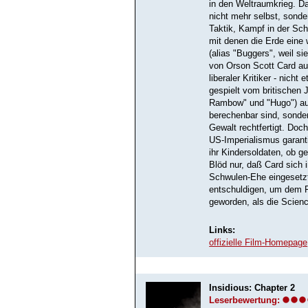
in den Weltraumkrieg. Da
nicht mehr selbst, sonde
Taktik, Kampf in der Sc
mit denen die Erde eine
(alias "Buggers", weil s
von Orson Scott Card au
liberaler Kritiker - nich
gespielt vom britischen J
Rambow" und "Hugo") auf 
berechenbar sind, sonde
Gewalt rechtfertigt. Doc
US-Imperialismus garanti
ihr Kindersoldaten, ob g
Blöd nur, daß Card sich
Schwulen-Ehe eingesetzt 
entschuldigen, um dem F
geworden, als die Scienc
Links:
offizielle Film-Homepage
Insidious: Chapter 2
Leserbewertung: