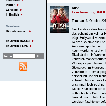
1998-2002
Platten
Rush
Cartoons
Leserbewertung:
In English
Filmstart: 3. Oktober 20
Newsletter:
Niki Laudas zähes Renn
Hier abonnieren
das scheint ein Fall für
trügt: Hollywood-Allzwe
EVOLVER BOOKS
Rennen so abwechslungsr
EVOLVER FILMS
Anti-Rennsportler dem S
kaum werden entziehen k
Rivalität der - in Wahrh
Suche
konträren Männerporträt
Wonneproppen James Hun
Stewardeß im Flugzeug au
verkniffene, schmallipp
entschlüpft und der nic
scheint. Daß der reale L
unsympathisch zeichnet, 
Daniel Brühl liefert ein 
authentisches Porträt 
herauskommt. John Frank
würdigen Nachfolger gef