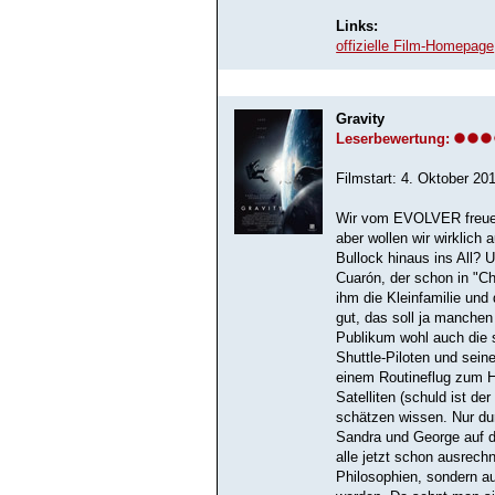
Links:
offizielle Film-Homepage
Gravity
Leserbewertung:
Filmstart: 4. Oktober 20
Wir vom EVOLVER freuen 
aber wollen wir wirklic
Bullock hinaus ins All? 
Cuarón, der schon in "Ch
ihm die Kleinfamilie und
gut, das soll ja manchen
Publikum wohl auch die 
Shuttle-Piloten und seine
einem Routineflug zum 
Satelliten (schuld ist d
schätzen wissen. Nur du
Sandra und George auf 
alle jetzt schon ausrechn
Philosophien, sondern 