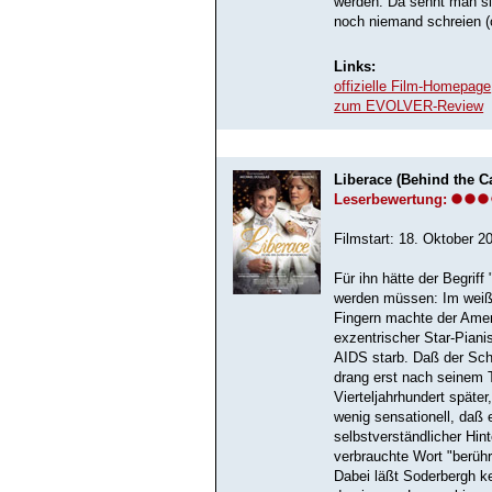
werden. Da sehnt man si
noch niemand schreien (o
Links:
offizielle Film-Homepage
zum EVOLVER-Review
Liberace (Behind the C
Leserbewertung:
Filmstart: 18. Oktober 2
Für ihn hätte der Begriff
werden müssen: Im weiß
Fingern machte der Ameri
exzentrischer Star-Piani
AIDS starb. Daß der Sch
drang erst nach seinem To
Vierteljahrhundert späte
wenig sensationell, daß 
selbstverständlicher Hin
verbrauchte Wort "berü
Dabei läßt Soderbergh ke