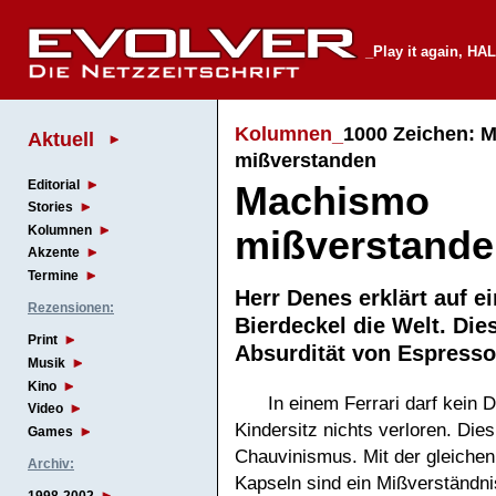
_Play it again, HAL
Kolumnen_
1000 Zeichen: 
Aktuell
mißverstanden
Editorial
Machismo
Stories
Kolumnen
mißverstand
Akzente
Termine
Herr Denes erklärt auf e
Rezensionen:
Bierdeckel die Welt. Die
Print
Absurdität von Espres
Musik
Kino
In einem Ferrari darf kein 
Video
Kindersitz nichts verloren. Di
Games
Chauvinismus. Mit der gleichen 
Archiv:
Kapseln sind ein Mißverständni